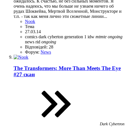
ожидалось. К счастью, не без сильных моментов. Я
очень надеюсь, что мы больше не узнаем ничего об
рудах Шоквейва, Мертвой Вселенной, Монструкторе и
т.п. - так как меня лично эти сюжетные линии...
Nook
Тема
27.03.14
comics
dark cyberton
generation 1
idw
mtmte
ongoing
news
rid
ongoing
Відповідей: 28
Форум:
News
The Transformers: More Than Meets The Eye
#27 скан
Dark Cybertron