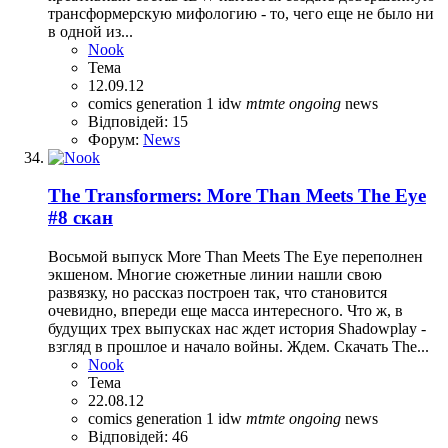
трансформерскую мифологию - то, чего еще не было ни
в одной из...
Nook
Тема
12.09.12
comics
generation 1
idw
mtmte
ongoing
news
Відповідей: 15
Форум:
News
The Transformers: More Than Meets The Eye
#8 скан
Восьмой выпуск More Than Meets The Eye переполнен
экшеном. Многие сюжетные линии нашли свою
развязку, но рассказ построен так, что становится
очевидно, впереди еще масса интересного. Что ж, в
будущих трех выпусках нас ждет история Shadowplay -
взгляд в прошлое и начало войны. Ждем. Скачать The...
Nook
Тема
22.08.12
comics
generation 1
idw
mtmte
ongoing
news
Відповідей: 46