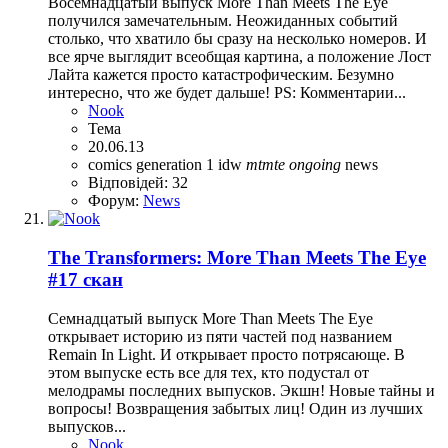
Восемнадцатый выпуск More Than Meets The Eye
получился замечательным. Неожиданных событий
столько, что хватило бы сразу на несколько номеров. И
все ярче выглядит всеобщая картина, а положение Лост
Лайта кажется просто катастрофическим. Безумно
интересно, что же будет дальше! PS: Комментарии...
Nook
Тема
20.06.13
comics
generation 1
idw
mtmte
ongoing
news
Відповідей: 32
Форум:
News
The Transformers: More Than Meets The Eye
#17 скан
Семнадцатый выпуск More Than Meets The Eye
открывает историю из пяти частей под названием
Remain In Light. И открывает просто потрясающе. В
этом выпуске есть все для тех, кто подустал от
мелодрамы последних выпусков. Экшн! Новые тайны и
вопросы! Возвращения забытых лиц! Один из лучших
выпусков...
Nook