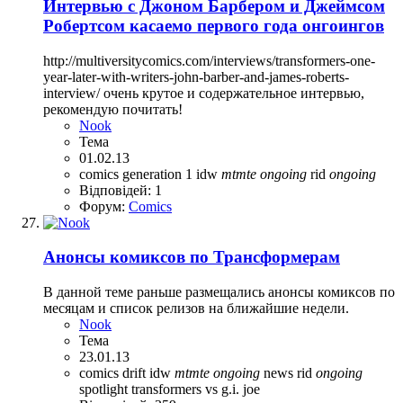
Интервью с Джоном Барбером и Джеймсом
Робертсом касаемо первого года онгоингов
http://multiversitycomics.com/interviews/transformers-one-
year-later-with-writers-john-barber-and-james-roberts-
interview/ очень крутое и содержательное интервью,
рекомендую почитать!
Nook
Тема
01.02.13
comics
generation 1
idw
mtmte
ongoing
rid
ongoing
Відповідей: 1
Форум:
Comics
Анонсы комиксов по Трансформерам
В данной теме раньше размещались анонсы комиксов по
месяцам и список релизов на ближайшие недели.
Nook
Тема
23.01.13
comics
drift
idw
mtmte
ongoing
news
rid
ongoing
spotlight
transformers vs g.i. joe