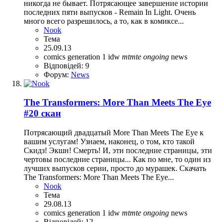
никогда не бывает. Потрясающее завершение истории
последних пяти выпусков - Remain In Light. Очень
много всего разрешилось, а то, как в комиксе...
Nook
Тема
25.09.13
comics
generation 1
idw
mtmte
ongoing
news
Відповідей: 9
Форум:
News
The Transformers: More Than Meets The Eye
#20 скан
Потрясающий двадцатый More Than Meets The Eye к
вашим услугам! Узнаем, наконец, о том, кто такой
Скидз! Экшн! Смерть! И, эти последние страницы, эти
чертовы последние страницы... Как по мне, то один из
лучших выпусков серии, просто до мурашек. Скачать
The Transformers: More Than Meets The Eye...
Nook
Тема
29.08.13
comics
generation 1
idw
mtmte
ongoing
news
Відповідей: 12