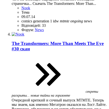
страничка... Скачать The Transformers: More Than...
Nook
Тема
09.07.14
comics
generation 1
idw
mtmte
ongoing
news
Відповідей: 33
Форум:
News
The Transformers: More Than Meets The Eye
#30 скан
секреты
раскрыты... новые тайны на горизонте
Очередной крепкий и сочный выпуск MTMTE. Теперь
мы знаем, как именно Мегатрон оказался на Лост Лайте.
Возможно, объяснение и не супер-убедительное, но с