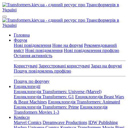
Головна
Форум
Нові повідомлення
Нове на форумі
Рекомендований
вміст
Нові повідомлення
Нові повідомлення профілю
Остання активність
Користувачі
Зареєстровані користувачі
Зараз на форумі
Пошук повідомлень профілю
Пошук по форуму
Енциклопедії
Енциклопедія Transformers: Universe (Marvel)
Енциклопедія Transformers: G1
Енциклопедія Beast Wars
& Beast Machines
Енциклопедія Transformers: Animated
Енциклопедія Transformers: Prime
Енциклопедія
Transformers Movies 1-3
Комікси
Marvel Comics
Dreamwave Productions
IDW Publishing
Hasbro Universe Comics
Комікси Transformers Movie
Різні