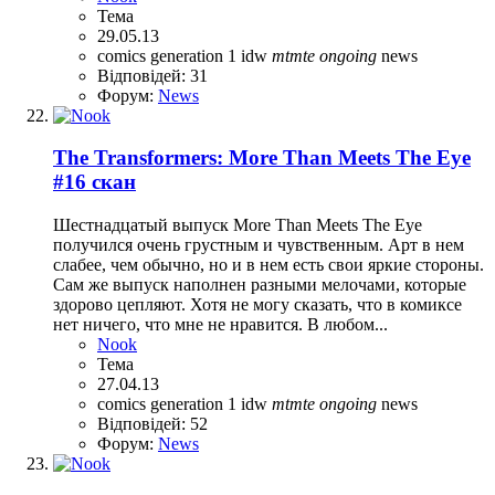
Тема
29.05.13
comics
generation 1
idw
mtmte
ongoing
news
Відповідей: 31
Форум:
News
The Transformers: More Than Meets The Eye
#16 скан
Шестнадцатый выпуск More Than Meets The Eye
получился очень грустным и чувственным. Арт в нем
слабее, чем обычно, но и в нем есть свои яркие стороны.
Сам же выпуск наполнен разными мелочами, которые
здорово цепляют. Хотя не могу сказать, что в комиксе
нет ничего, что мне не нравится. В любом...
Nook
Тема
27.04.13
comics
generation 1
idw
mtmte
ongoing
news
Відповідей: 52
Форум:
News