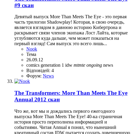
#9 скан
Девятый выпуск More Than Meets The Eye - это первая
часть трилогии Shadowplay! Которая, в свою очередь,
является взглядом в давнюю историю Кибертрона и
раскрывает связи членов экипажа Лост Лайта, которые
углубляются куда дальше, чем может показаться на
первый взгляд! Сам выпуск это всего лишь...
Nook
Тема
26.09.12
comics
generation 1
idw
mtmte
ongoing
news
Відповідей: 4
Форум:
News
The Transformers: More Than Meets The Eye
Annual 2012 скан
Что же, вот мы и дождались первого ежегодного
выпуска More Than Meets The Eye! 40-ка страничная
история просто переполнена информацией и
событиями. Читая Annual я понял, что нынешний
креативный состав IDW пытается создать довершенную