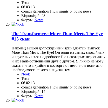
Тема
06.03.13
comics
generation 1
idw
mtmte
ongoing
news
Відповідей: 43
Форум:
News
The Transformers: More Than Meets The Eye
#13 скан
Наконец вышел долгожданный тринадцатый выпуск
More Than Meets The Eye! Он один из самых спокойных
и грустных из-за подробностей о некоторых персонажах
и их взаимоотношений друг с другом. Я лично не могу
сказать, что я крайне в восторге от него, но я понимаю
необходимость такого выпуска, тем...
Nook
Тема
06.02.13
comics
generation 1
idw
mtmte
ongoing
news
Відповідей: 14
Форум:
News