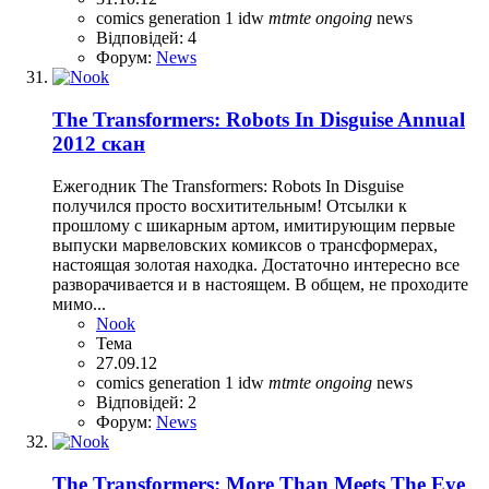
comics
generation 1
idw
mtmte
ongoing
news
Відповідей: 4
Форум:
News
The Transformers: Robots In Disguise Annual
2012 скан
Ежегодник The Transformers: Robots In Disguise
получился просто восхитительным! Отсылки к
прошлому с шикарным артом, имитирующим первые
выпуски марвеловских комиксов о трансформерах,
настоящая золотая находка. Достаточно интересно все
разворачивается и в настоящем. В общем, не проходите
мимо...
Nook
Тема
27.09.12
comics
generation 1
idw
mtmte
ongoing
news
Відповідей: 2
Форум:
News
The Transformers: More Than Meets The Eye