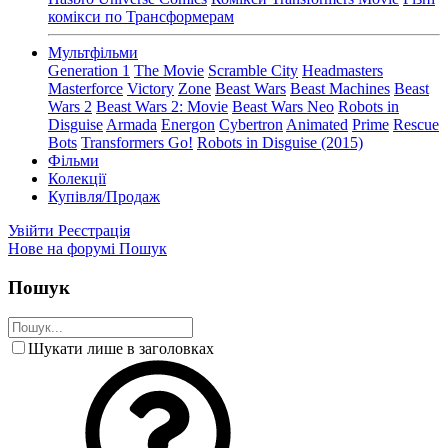
комікси по Трансформерам
Мультфільми
Generation 1
The Movie
Scramble City
Headmasters
Masterforce
Victory
Zone
Beast Wars
Beast Machines
Beast
Wars 2
Beast Wars 2: Movie
Beast Wars Neo
Robots in
Disguise
Armada
Energon
Cybertron
Animated
Prime
Rescue
Bots
Transformers Go!
Robots in Disguise (2015)
Фільми
Колекції
Купівля/Продаж
Увійти
Реєстрація
Нове на форумі
Пошук
Пошук
Шукати лише в заголовках