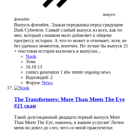
выпуск-
флешбек
Выпуск-флешбек. Эдакая передышка перед грядущим
Dark Cybertron. Самый слабый выпуск из всех, как по
мне, который слишком мало добавляет к общему
прогрессу истории. А что-то может и отнимает, хотя, не
без удачных моментов, конечно. Но лучше бы выпуск 21
+ текстовая история вылились в выпуски...
Nook
Тема
16.10.13
comics
generation 1
idw
mtmte
ongoing
news
Відповідей: 2
Форум:
News
The Transformers: More Than Meets The Eye
#21 скан
Такой долгожданный двадцать первый выпуск More
Than Meets The Eye, наконец, к вашим услугам! Лично
меня он довел до слез, чего со мной практически