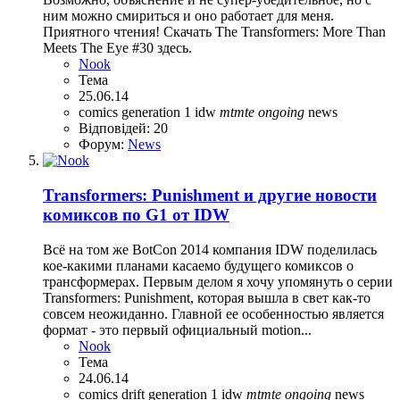
ним можно смириться и оно работает для меня.
Приятного чтения! Скачать The Transformers: More Than
Meets The Eye #30 здесь.
Nook
Тема
25.06.14
comics
generation 1
idw
mtmte
ongoing
news
Відповідей: 20
Форум:
News
Transformers: Punishment и другие новости
комиксов по G1 от IDW
Всё на том же BotCon 2014 компания IDW поделилась
кое-какими планами касаемо будущего комиксов о
трансформерах. Первым делом я хочу упомянуть о серии
Transformers: Punishment, которая вышла в свет как-то
совсем неожиданно. Главной ее особенностью является
формат - это первый официальный motion...
Nook
Тема
24.06.14
comics
drift
generation 1
idw
mtmte
ongoing
news