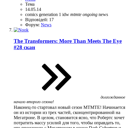
Тема
14.05.14
comics
generation 1
idw
mtmte
ongoing
news
Відповідей: 17
Форум:
News
The Transformers: More Than Meets The Eye
#28 скан
долгожданное
начало второго сезона!
Наконец-то стартовал новый сезон MTMTE! Начинается
он из истории из трех частей, сконцентрированной на
Мегатроне. В целом, становится ясно, что Робертс хочет
потратить массу усилий для того, чтобы оправдать то,
что произошло с Мегатроном в конце Dark Cybertron и