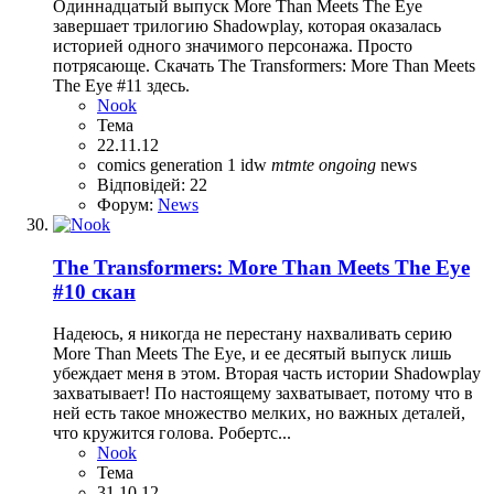
Одиннадцатый выпуск More Than Meets The Eye
завершает трилогию Shadowplay, которая оказалась
историей одного значимого персонажа. Просто
потрясающе. Скачать The Transformers: More Than Meets
The Eye #11 здесь.
Nook
Тема
22.11.12
comics
generation 1
idw
mtmte
ongoing
news
Відповідей: 22
Форум:
News
The Transformers: More Than Meets The Eye
#10 скан
Надеюсь, я никогда не перестану нахваливать серию
More Than Meets The Eye, и ее десятый выпуск лишь
убеждает меня в этом. Вторая часть истории Shadowplay
захватывает! По настоящему захватывает, потому что в
ней есть такое множество мелких, но важных деталей,
что кружится голова. Робертс...
Nook
Тема
31.10.12