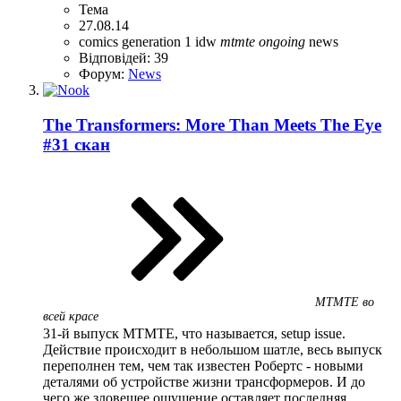
Тема
27.08.14
comics
generation 1
idw
mtmte
ongoing
news
Відповідей: 39
Форум:
News
The Transformers: More Than Meets The Eye
#31 скан
MTMTE во
всей красе
31-й выпуск MTMTE, что называется, setup issue.
Действие происходит в небольшом шатле, весь выпуск
переполнен тем, чем так известен Робертс - новыми
деталями об устройстве жизни трансформеров. И до
чего же зловещее ощущение оставляет последняя