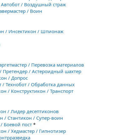
 Автобот / Воздушный страж
Павермастер / Воин
он / Инсектикон / Шпионаж
н
Таргетмастер / Перевозка материалов
 / Претендер / Астероидный шахтер
кон / Допрос
т / Технобот / Обработка данных
кон / Конструктикон / Транспорт
кон / Лидер десептиконов
н / Стантикон / Супер-воин
 / Боевой пост
*
кон / Хедмастер / Гипнотизер
Контрразведка