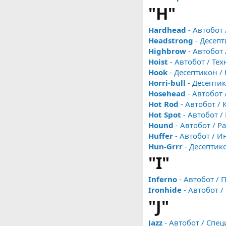
"H"
Hardhead
- Автобот
Headstrong
- Десепт
Highbrow
- Автобот
Hoist
- Автобот / Те
Hook
- Десептикон /
Horri-bull
- Десепти
Hosehead
- Автобот
Hot Rod
- Автобот / 
Hot Spot
- Автобот /
Hound
- Автобот / Р
Huffer
- Автобот / 
Hun-Grrr
- Десептик
"I"
Inferno
- Автобот / 
Ironhide
- Автобот /
"J"
Jazz
- Автобот / Спе