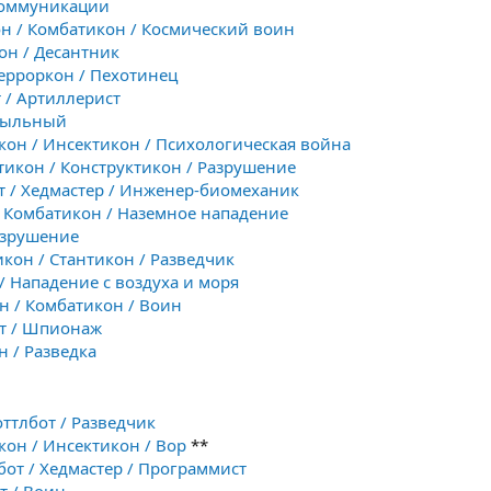
 Коммуникации
он / Комбатикон / Космический воин
он / Десантник
Терроркон / Пехотинец
 / Артиллерист
осыльный
кон / Инсектикон / Психологическая война
тикон / Конструктикон / Разрушение
т / Хедмастер / Инженер-биомеханик
/ Комбатикон / Наземное нападение
Разрушение
икон / Стантикон / Разведчик
 / Нападение с воздуха и моря
н / Комбатикон / Воин
от / Шпионаж
н / Разведка
оттлбот / Разведчик
кон / Инсектикон / Вор
**
бот / Хедмастер / Программист