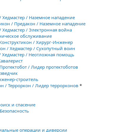
 / Хедмастер / Наземное нападение
икон / Предакон / Наземное нападение
 / Хедмастер / Электронная война
хническое обслуживание
 Конструктикон / Хирург-Инженер
кон / Хедмастер / Сухопутный воин
 / Хедмастер / Неотложная помощь
Кавалерист
 Протектобот / Лидер протектоботов
азведчик
Инженер-строитель
он / Терроркон / Лидер террорконов
*
Поиск и спасение
 Безопасность
циальные операции и диверсии