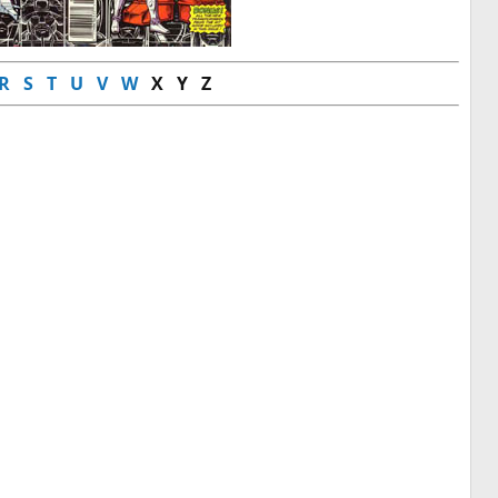
R
S
T
U
V
W
X Y Z