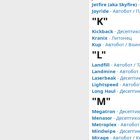
Jetfire (aka Skyfire)
-
Joyride
- Автобот / 
"K"
Kickback
- Десептик
Kranix
- Литонец
Kup
- Автобот / Вои
"L"
Landfill
- Автобот / 
Landmine
- Автобот
Laserbeak
- Десепти
Lightspeed
- Автобо
Long Haul
- Десепти
"M"
Megatron
- Десепти
Menasor
- Десептико
Metroplex
- Автобот
Mindwipe
- Десепти
Mirage
- Автобот / 