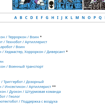
A
B
C
D
E
F
G
H
I
J
K
L
M
N
O
P
Q
кон / Терроркон / Воин
*
от / Технобот / Артиллерист
Аэробот / Воин
н / Хедмастер, Хорроркон / Диверсант
*
ин
кон / Военный транспорт
 / Триггербот / Дозорный
н / Инсектикон / Артиллерист
**
кон / Дуокон / Штурмовая команда
бот / Геолог
ротектобот / Поддержка с воздуха