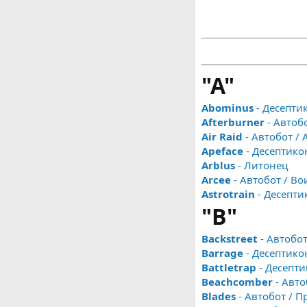
"A"
Abominus
- Десепти
Afterburner
- Автоб
Air Raid
- Автобот / 
Apeface
- Десептико
Arblus
- Литонец
Arcee
- Автобот / Во
Astrotrain
- Десепти
"B"
Backstreet
- Автобот
Barrage
- Десептико
Battletrap
- Десепти
Beachcomber
- Авто
Blades
- Автобот / П