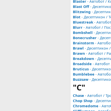
Blaster
- Автобот /
Blast Off
- Десептик
Blitzwing
- Десептик
Blot
- Десептикон / 
Bluestreak
- Автобот
Blurr
- Автобот / П
Bombshell
- Десепти
Bonecrusher
- Десеп
Brainstorm
- Автобо
Brawl
- Десептикон 
Brawn
- Автобот / 
Breakdown
- Десепт
Broadside
- Автобот
Bruticus
- Десептико
Bumblebee
- Автоб
Buzzsaw
- Десептико
"C"
Chase
- Автобот / Тр
Chop Shop
- Десепти
Chromedome
- Авто