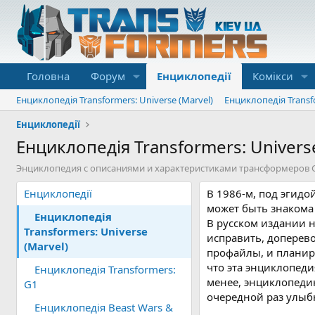
Головна
Форум
Енциклопедії
Комікси
Енциклопедія Transformers: Universe (Marvel)
Енциклопедія Transf
Енциклопедії
Енциклопедія Transformers: Universe
Энциклопедия с описаниями и характеристиками трансформеров G
Енциклопедії
В 1986-м, под эгидо
может быть знакома
Енциклопедія
В русском издании 
Transformers: Universe
исправить, доперев
(Marvel)
профайлы, и планир
что эта энциклопед
Енциклопедія Transformers:
менее, энциклопеди
G1
очередной раз улыб
Енциклопедія Beast Wars &