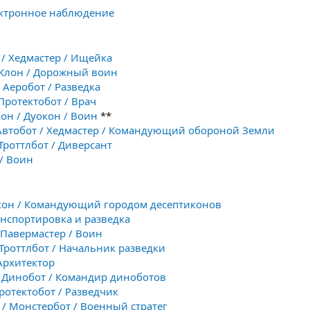
ектронное наблюдение
 / Хедмастер / Ищейка
 Клон / Дорожный воин
/ Аеробот / Разведка
 Протектобот / Врач
кон / Дуокон / Воин
**
Автобот / Хедмастер / Командующий обороной Земли
 Троттлбот / Диверсант
 / Воин
кон / Командующий городом десептиконов
анспортировка и разведка
 Павермастер / Воин
 Троттлбот / Начальник разведки
 Архитектор
/ Динобот / Командир диноботов
Протектобот / Разведчик
 / Монстербот / Военный стратег