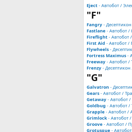
Eject
- Автобот / Эл
"F"
Fangry
- Десептикон
Fastlane
- Автобот /
Fireflight
- Автобот 
First Aid
- Автобот /
Flywheels
- Десепти
Fortress Maximus
- 
Freeway
- Автобот /
Frenzy
- Десептикон
"G"
Galvatron
- Десепти
Gears
- Автобот / Тр
Getaway
- Автобот /
Goldbug
- Автобот /
Grapple
- Автобот /
Grimlock
- Автобот 
Groove
- Автобот / 
Grotusque
- Автобот