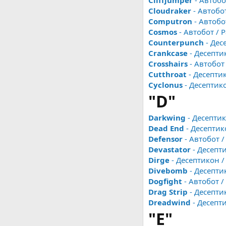
Cliffjumper
- Автобо
Cloudraker
- Автобо
Computron
- Автобо
Cosmos
- Автобот /
Counterpunch
- Дес
Crankcase
- Десепти
Crosshairs
- Автобот
Cutthroat
- Десепти
Cyclonus
- Десептик
"D"
Darkwing
- Десепти
Dead End
- Десептик
Defensor
- Автобот 
Devastator
- Десепт
Dirge
- Десептикон 
Divebomb
- Десепти
Dogfight
- Автобот 
Drag Strip
- Десепти
Dreadwind
- Десепт
"E"