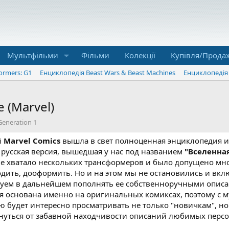
Мультфільми
Фільми
Колекції
Купівля/Прода
ormers: G1
Енциклопедія Beast Wars & Beast Machines
Енциклопедія 
 (Marvel)
eneration 1
й
Marvel Comics
вышла в свет полноценная энциклопедия и
 русская версия, вышедшая у нас под названием
"Вселенна
не хватало нескольких трансформеров и было допущено мно
одить, дооформить. Но и на этом мы не остановились и в
уем в дальнейшем пополнять ее собственноручными описа
ия основана именно на оригинальных комиксах, поэтому с 
ю будет интересно просматривать не только "новичкам", но
нуться от забавной находчивости описаний любимых персо