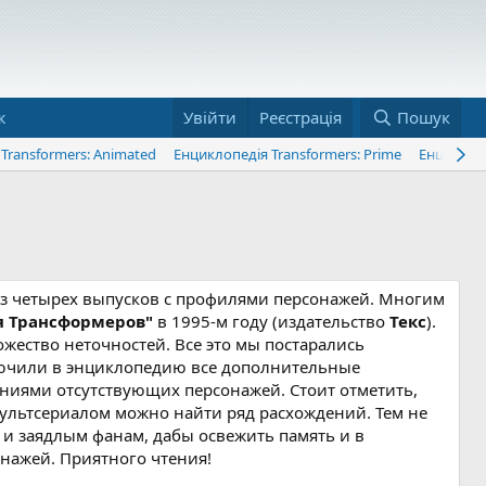
ж
Увійти
Реєстрація
Пошук
Transformers: Animated
Енциклопедія Transformers: Prime
Енциклопе
з четырех выпусков с профилями персонажей. Многим
я Трансформеров"
в 1995-м году (издательство
Текс
).
жество неточностей. Все это мы постарались
ключили в энциклопедию все дополнительные
ниями отсутствующих персонажей. Стоит отметить,
мультсериалом можно найти ряд расхождений. Тем не
 и заядлым фанам, дабы освежить память и в
нажей. Приятного чтения!