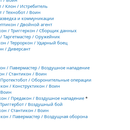
т / Воин
т / Клон / Истребитель
т / Технобот / Воин
 Разведка и коммуникации
ептикон / Двойной агент
кон / Триггеркон / Сборщик данных
 / Таргетмастер / Оружейник
кон / Терроркон / Ударный боец
он / Диверсант
кон / Павермастер / Воздушное нападение
он / Стантикон / Воин
/ Протектобот / Оборонительные операции
икон / Конструктикон / Воин
/ Воин
кон / Предакон / Воздушное нападение
*
/ Триггербот / Воздушный бой
кон / Стантикон / Воин
икон / Павермастер / Воздущная оборона