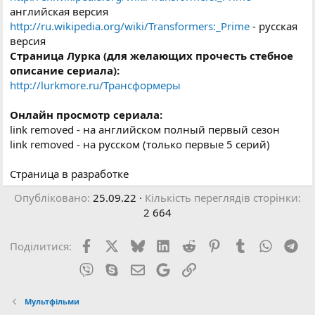
английская версия
http://ru.wikipedia.org/wiki/Transformers:_Prime
- русская
версия
Страница Лурка (для желающих прочесть стебное
описание сериала):
http://lurkmore.ru/Трансформеры
Онлайн просмотр сериала:
link removed - на английском полный первый сезон
link removed - на русском (только первые 5 серий)
Страница в разработке
Опубліковано
25.09.22
Кількість переглядів сторінки
2 664
Facebook
X (Twitter)
Bluesky
LinkedIn
Reddit
Pinterest
Tumblr
WhatsA
Tel
Поділитися:
Viber
Skype
E-mail
Google
Посилання
Мультфільми