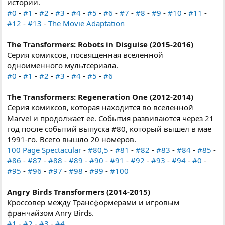
истории.
#0
-
#1
-
#2
-
#3
-
#4
-
#5
-
#6
-
#7
-
#8
-
#9
-
#10
-
#11
-
#12
-
#13
-
The Movie Adaptation
The Transformers: Robots in Disguise (2015-2016)
Серия комиксов, посвященная вселенной
одноименного мультсериала.
#0
-
#1
-
#2
-
#3
-
#4
-
#5
-
#6
The Transformers: Regeneration One (2012-2014)
Серия комиксов, которая находится во вселенной
Marvel и продолжает ее. События развиваются через 21
год после событий выпуска #80, который вышел в мае
1991-го. Всего вышло 20 номеров.
100 Page Spectacular
-
#80,5
-
#81
-
#82
-
#83
-
#84
-
#85
-
#86
-
#87
-
#88
-
#89
-
#90
-
#91
-
#92
-
#93
-
#94
-
#0
-
#95
-
#96
-
#97
-
#98
-
#99
-
#100
Angry Birds Transformers (2014-2015)
Кроссовер между Трансформерами и игровым
франчайзом Anry Birds.
#1
-
#2
-
#3
-
#4