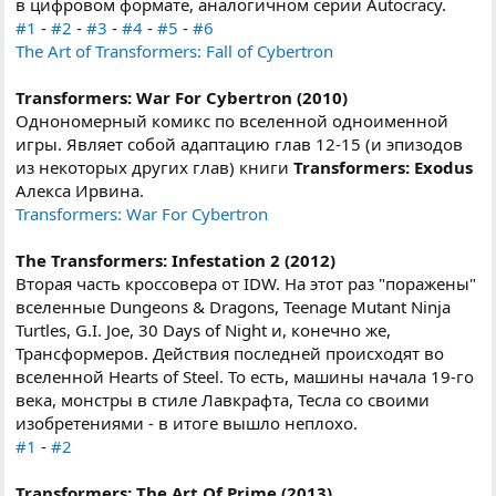
в цифровом формате, аналогичном серии Autocracy.
#1
-
#2
-
#3
-
#4
-
#5
-
#6
The Art of Transformers: Fall of Cybertron
Transformers: War For Cybertron (2010)
Однономерный комикс по вселенной одноименной
игры. Являет собой адаптацию глав 12-15 (и эпизодов
из некоторых других глав) книги
Transformers: Exodus
Алекса Ирвина.
Transformers: War For Cybertron
The Transformers: Infestation 2 (2012)
Вторая часть кроссовера от IDW. На этот раз "поражены"
вселенные Dungeons & Dragons, Teenage Mutant Ninja
Turtles, G.I. Joe, 30 Days of Night и, конечно же,
Трансформеров. Действия последней происходят во
вселенной Hearts of Steel. То есть, машины начала 19-го
века, монстры в стиле Лавкрафта, Тесла со своими
изобретениями - в итоге вышло неплохо.
#1
-
#2
Transformers: The Art Of Prime (2013)