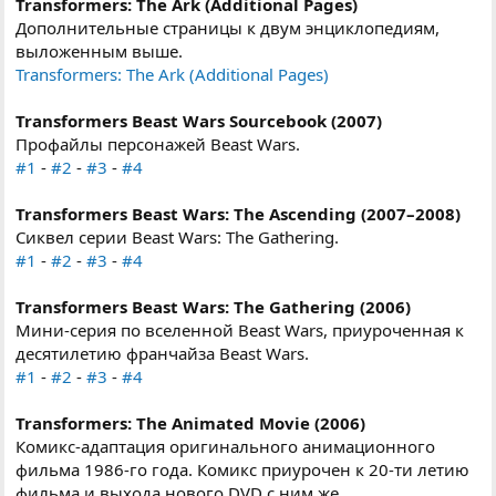
Transformers: The Ark (Additional Pages)
Дополнительные страницы к двум энциклопедиям,
выложенным выше.
Transformers: The Ark (Additional Pages)
Transformers Beast Wars Sourcebook (2007)
Профайлы персонажей Beast Wars.
#1
-
#2
-
#3
-
#4
Transformers Beast Wars: The Ascending (2007–2008)
Сиквел серии Beast Wars: The Gathering.
#1
-
#2
-
#3
-
#4
Transformers Beast Wars: The Gathering (2006)
Мини-серия по вселенной Beast Wars, приуроченная к
десятилетию франчайза Beast Wars.
#1
-
#2
-
#3
-
#4
Transformers: The Animated Movie (2006)
Комикс-адаптация оригинального анимационного
фильма 1986-го года. Комикс приурочен к 20-ти летию
фильма и выхода нового DVD с ним же.