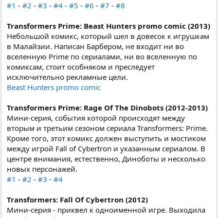
#1
-
#2
-
#3
-
#4
-
#5
-
#6
-
#7
-
#8
Transformers Prime: Beast Hunters promo comic (2013)
Небольшой комикс, который шел в довесок к игрушкам
в Малайзии. Написан Барбером, не входит ни во
вселенную Prime по сериалами, ни во вселенную по
комиксам, стоит особняком и преследует
исключительно рекламные цели.
Beast Hunters promo comic
Transformers Prime: Rage Of The Dinobots (2012-2013)
Мини-серия, события которой происходят между
вторым и третьим сезоном сериала Transformers: Prime.
Кроме того, этот комикс должен выступить и мостиком
между игрой Fall of Cybertron и указанным сериалом. В
центре внимания, естественно, Диноботы и несколько
новых персонажей.
#1
-
#2
-
#3
-
#4
Transformers: Fall Of Cybertron (2012)
Мини-серия - приквел к одноименной игре. Выходила