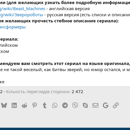
ии (для желающих узнать более подробную информацию
rg/wiki/Beast_Machines
- английская версия
.org/wiki/Зверороботы
- русская версия (есть списки и описан
ля желающих прочесть стебное описание сериала):
Трансформеры
сериала:
нглийском
сском
мендуем вам смотреть этот сериал на языке оригинала, 
 не такой веселый, как Битвы зверей, но юмор остался, и м
ке
22
Кількість переглядів сторінки
2 472
ook
 (Twitter)
Bluesky
LinkedIn
Reddit
Pinterest
Tumblr
WhatsApp
Telegram
Viber
Skype
E-mail
Google
Поси