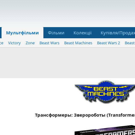
Мультфільми
Фільми
Колекції
Купівля/Прода
ce
Victory
Zone
Beast Wars
Beast Machines
Beast Wars 2
Beast
Трансформеры: Зверороботы (Transformers