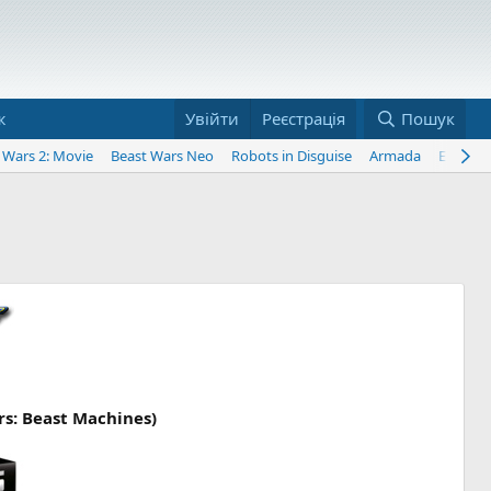
ж
Увійти
Реєстрація
Пошук
 Wars 2: Movie
Beast Wars Neo
Robots in Disguise
Armada
Energo
: Beast Machines)