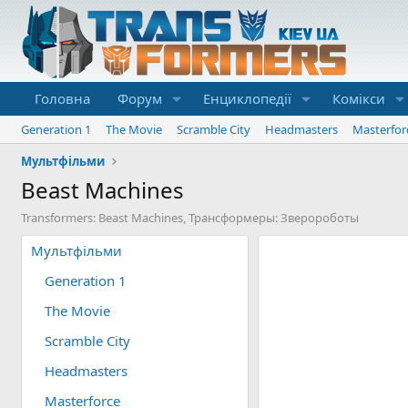
Головна
Форум
Енциклопедії
Комікси
Generation 1
The Movie
Scramble City
Headmasters
Masterfor
Мультфільми
Beast Machines
Transformers: Beast Machines, Трансформеры: Зверороботы
Мультфільми
Generation 1
The Movie
Scramble City
Headmasters
Masterforce