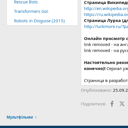
Rescue Bots
Страница Википед
http://en.wikipedia.o
Transformers Go!
https://ru.wikipedia
Страница Лурка (д
Robots in Disguise (2015)
http://lurkmore.ru/
Онлайн просмотр 
link removed - на а
link removed - на ру
Настоятельно реко
конечно)!
Сериал уже
Страница в разработ
Опубліковано
25.09.
Faceb
X
Поділитися:
Мультфільми