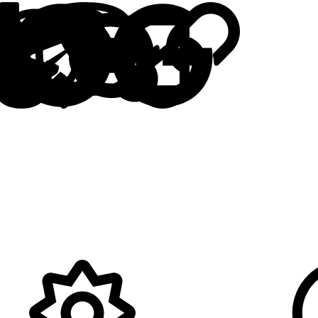
ok
LinkedIn
Reddit
Pinterest
Tumblr
WhatsApp
Telegram
Viber
Skype
E-mail
Google
Поси