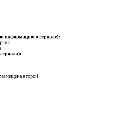
ю информацию о сериале):
ерсия
я
сериала):
 размещена второй