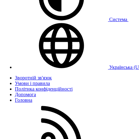
Система
Українська (
Зворотній зв'язок
Умови і правила
Політика конфіденційності
Дoпoмoга
Головна