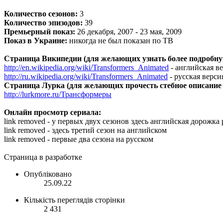
Количество сезонов:
3
Количество эпизодов:
39
Премьерный показ:
26 декабря, 2007 - 23 мая, 2009
Показ в Украине:
никогда не был показан по ТВ
Страница Википедии (для желающих узнать более подробну
http://en.wikipedia.org/wiki/Transformers_Animated
- английская в
http://ru.wikipedia.org/wiki/Transformers_Animated
- русская верси
Страница Лурка (для желающих прочесть стебное описание 
http://lurkmore.ru/Трансформеры
Онлайн просмотр сериала:
link removed - у первых двух сезонов здесь английская дорожка
link removed - здесь третий сезон на английском
link removed - первые два сезона на русском
Страница в разработке
Опубліковано
25.09.22
Кількість переглядів сторінки
2 431