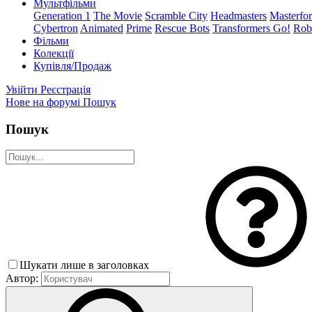
Мультфільми
Generation 1
The Movie
Scramble City
Headmasters
Masterfo
Cybertron
Animated
Prime
Rescue Bots
Transformers Go!
Robo
Фільми
Колекції
Купівля/Продаж
Увійти
Реєстрація
Нове на форумі
Пошук
Пошук
Шукати лише в заголовках
Автор: