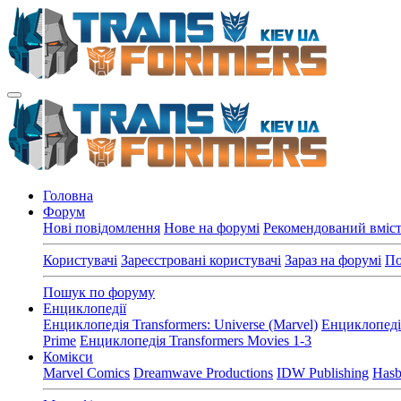
Головна
Форум
Нові повідомлення
Нове на форумі
Рекомендований вміс
Користувачі
Зареєстровані користувачі
Зараз на форумі
По
Пошук по форуму
Енциклопедії
Енциклопедія Transformers: Universe (Marvel)
Енциклопедія
Prime
Енциклопедія Transformers Movies 1-3
Комікси
Marvel Comics
Dreamwave Productions
IDW Publishing
Hasb