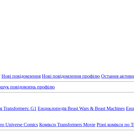
т
Нові повідомлення
Нові повідомлення профілю
Остання активн
шук повідомлень профілю
 Transformers: G1
Енциклопедія Beast Wars & Beast Machines
Енц
ro Universe Comics
Комікси Transformers Movie
Різні комікси по