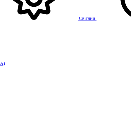
Світлий
UA)