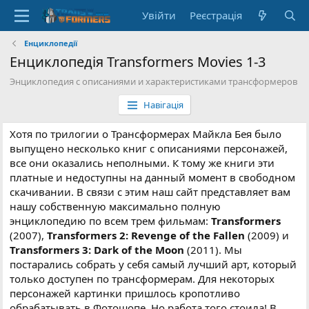
Увійти
Реєстрація
Енциклопедії
Енциклопедія Transformers Movies 1-3
Энциклопедия с описаниями и характеристиками трансформеров
Навігація
Хотя по трилогии о Трансформерах Майкла Бея было
выпущено несколько книг с описаниями персонажей,
все они оказались неполными. К тому же книги эти
платные и недоступны на данный момент в свободном
скачивании. В связи с этим наш сайт представляет вам
нашу собственную максимально полную
энциклопедию по всем трем фильмам:
Transformers
(2007),
Transformers 2: Revenge of the Fallen
(2009) и
Transformers 3: Dark of the Moon
(2011). Мы
постарались собрать у себя самый лучший арт, который
только доступен по трансформерам. Для некоторых
персонажей картинки пришлось кропотливо
обрабатывать в Фотошопе. Но работа того стоила! В