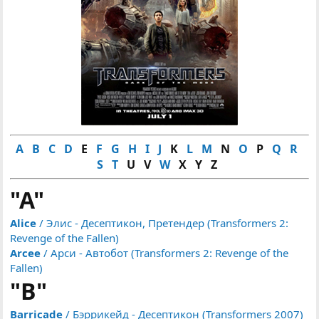
A
B
C
D
E
F
G
H
I
J
K
L
M
N
O
P
Q
R
S
T
U V
W
X Y Z
"A"
Alice
/ Элис - Десептикон, Претендер (Transformers 2:
Revenge of the Fallen)
Arcee
/ Арси - Автобот (Transformers 2: Revenge of the
Fallen)
"B"
Barricade
/ Бэррикейд - Десептикон (Transformers 2007)