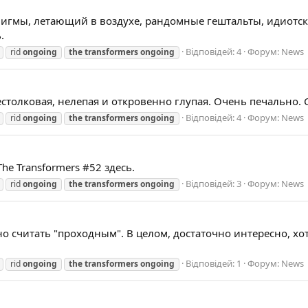
 энигмы, летающий в воздухе, рандомные гештальты, идиотск
.
Відповідей: 4
Форум:
News
rid
ongoing
the
transformers
ongoing
столковая, нелепая и откровенно глупая. Очень печально. Ск
Відповідей: 4
Форум:
News
rid
ongoing
the
transformers
ongoing
he Transformers #52 здесь.
Відповідей: 3
Форум:
News
rid
ongoing
the
transformers
ongoing
 считать "проходным". В целом, достаточно интересно, хотя
Відповідей: 1
Форум:
News
rid
ongoing
the
transformers
ongoing