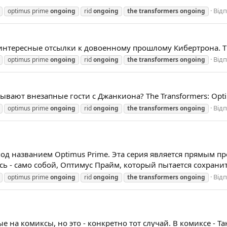
Відп
optimus prime
ongoing
rid
ongoing
the
transformers
ongoing
нтересные отсылки к довоенному прошлому Кибертрона. The 
Відп
optimus prime
ongoing
rid
ongoing
the
transformers
ongoing
ывают внезапные гости с Джанкиона? The Transformers: Opti
Відп
optimus prime
ongoing
rid
ongoing
the
transformers
ongoing
д названием Optimus Prime. Эта серия является прямым пр
сь - само собой, Оптимус Прайм, который пытается сохранить
Відп
optimus prime
ongoing
rid
ongoing
the
transformers
ongoing
 на комиксы, но это - конкретно тот случай. В комиксе - Та