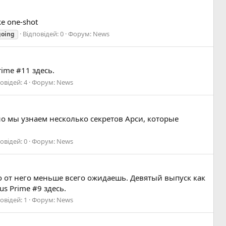
ke one-shot
Відповідей: 0
Форум:
News
going
ime #11 здесь.
овідей: 4
Форум:
News
но мы узнаем несколько секретов Арси, которые
овідей: 0
Форум:
News
го от него меньше всего ожидаешь. Девятый выпуск как
s Prime #9 здесь.
овідей: 1
Форум:
News