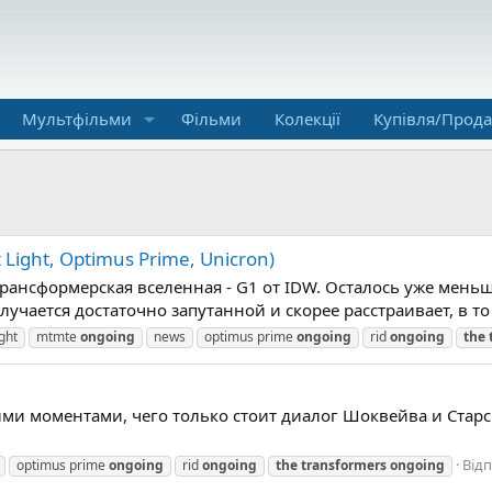
Мультфільми
Фільми
Колекції
Купівля/Прод
ight, Optimus Prime, Unicron)
рансформерская вселенная - G1 от IDW. Осталось уже меньш
учается достаточно запутанной и скорее расстраивает, в то в
ight
mtmte
ongoing
news
optimus prime
ongoing
rid
ongoing
the
и моментами, чего только стоит диалог Шоквейва и Старскр
Відп
optimus prime
ongoing
rid
ongoing
the
transformers
ongoing