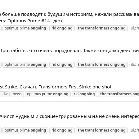
ые больше подводят к будущим историям, нежели рассказываю
s: Optimus Prime #14 здесь.
Відп
optimus prime
ongoing
rid
ongoing
the
transformers
ongoing
Троттлботы, что очень порадовало. Также концовка действ
Відп
optimus prime
ongoing
rid
ongoing
the
transformers
ongoing
trike. Скачать Transformers First Strike one-shot
idw
news
optimus prime
ongoing
rid
ongoing
the
transformers
on
лучился нудным и сконцентрированным на не очень интересн
Відп
optimus prime
ongoing
rid
ongoing
the
transformers
ongoing