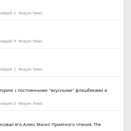
овідей: 2
Форум:
News
овідей: 9
Форум:
News
овідей: 2
Форум:
News
историю с постоянными "вкусными" флешбеками и
овідей: 0
Форум:
News
исовал его Алекс Милн! Приятного чтения. The