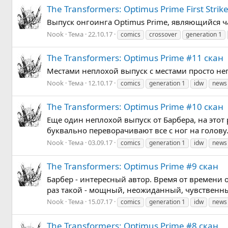
The Transformers: Optimus Prime First Strik
Выпуск онгоинга Optimus Prime, являющийся часть
Nook
Тема
22.10.17
comics
crossover
generation 1
The Transformers: Optimus Prime #11 скан
Местами неплохой выпуск с местами просто неп
Nook
Тема
12.10.17
comics
generation 1
idw
news
The Transformers: Optimus Prime #10 скан
Еще один неплохой выпуск от Барбера, на этот
буквально переворачивают все с ног на голову. 
Nook
Тема
03.09.17
comics
generation 1
idw
news
The Transformers: Optimus Prime #9 скан
Барбер - интересный автор. Время от времени 
раз такой - мощный, неожиданный, чувственный
Nook
Тема
15.07.17
comics
generation 1
idw
news
The Transformers: Optimus Prime #8 скан