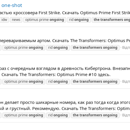
e one-shot
ю кроссовера First Strike. Скачать Optimus Prime First Stri
idw
news
optimus prime
ongoing
rid
ongoing
the
transformers
on
еревариваемым артом. Скачать The Transformers: Optimus Pr
Відп
optimus prime
ongoing
rid
ongoing
the
transformers
ongoing
 раз с очередным взглядом в древность Кибертрона. Внезап
Скачать The Transformers: Optimus Prime #10 здесь.
Відп
optimus prime
ongoing
rid
ongoing
the
transformers
ongoing
он делает просто шикарные номера, как раз тогда когда это
 и грустный. Рекомендую. Скачать The Transformers: Optimu
Відп
optimus prime
ongoing
rid
ongoing
the
transformers
ongoing