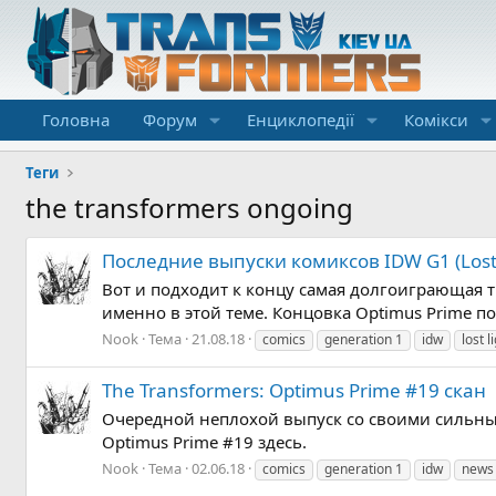
Головна
Форум
Енциклопедії
Комікси
Теги
the transformers ongoing
Последние выпуски комиксов IDW G1 (Lost L
Вот и подходит к концу самая долгоиграющая т
именно в этой теме. Концовка Optimus Prime пол
Nook
Тема
21.08.18
comics
generation 1
idw
lost l
The Transformers: Optimus Prime #19 скан
Очередной неплохой выпуск со своими сильным
Optimus Prime #19 здесь.
Nook
Тема
02.06.18
comics
generation 1
idw
news