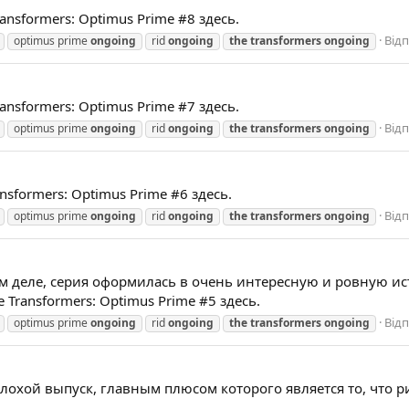
nsformers: Optimus Prime #8 здесь.
Відп
optimus prime
ongoing
rid
ongoing
the
transformers
ongoing
nsformers: Optimus Prime #7 здесь.
Відп
optimus prime
ongoing
rid
ongoing
the
transformers
ongoing
sformers: Optimus Prime #6 здесь.
Відп
optimus prime
ongoing
rid
ongoing
the
transformers
ongoing
ом деле, серия оформилась в очень интересную и ровную 
Transformers: Optimus Prime #5 здесь.
Відп
optimus prime
ongoing
rid
ongoing
the
transformers
ongoing
лохой выпуск, главным плюсом которого является то, что р