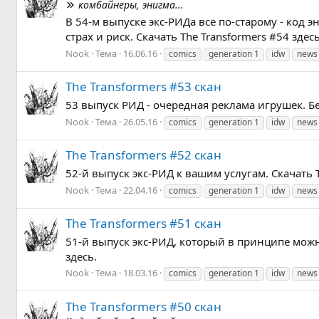
комбайнеры, энигма...
В 54-м выпуске экс-РИДа все по-старому - код
страх и риск. Скачать The Transformers #54 здесь
Nook
Тема
16.06.16
comics
generation 1
idw
news
The Transformers #53 скан
53 выпуск РИД - очередная реклама игрушек. Бе
Nook
Тема
26.05.16
comics
generation 1
idw
news
The Transformers #52 скан
52-й выпуск экс-РИД к вашим услугам. Скачать T
Nook
Тема
22.04.16
comics
generation 1
idw
news
The Transformers #51 скан
51-й выпуск экс-РИД, который в принципе можно
здесь.
Nook
Тема
18.03.16
comics
generation 1
idw
news
The Transformers #50 скан