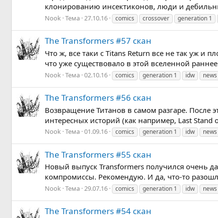
клонированию инсектиконов, люди и дебильные м
Nook
Тема
27.10.16
comics
crossover
generation 1
The Transformers #57 скан
Что ж, все таки с Titans Return все не так уж 
что уже существовало в этой вселенной раннее 
Nook
Тема
02.10.16
comics
generation 1
idw
news
The Transformers #56 скан
Возвращение Титанов в самом разгаре. После 
интересных историй (как например, Last Stand o
Nook
Тема
01.09.16
comics
generation 1
idw
news
The Transformers #55 скан
Новый выпуск Transformers получился очень д
компромиссы. Рекомендую. И да, что-то разошл
Nook
Тема
29.07.16
comics
generation 1
idw
news
The Transformers #54 скан