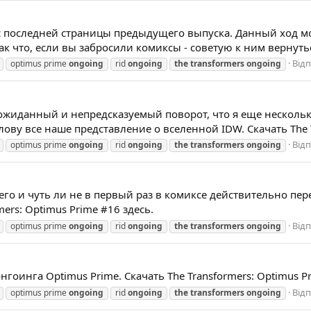
с последней страницы предыдущего выпуска. Данный ход 
Так что, если вы забросили комиксы - советую к ним вернуть
Відп
optimus prime
ongoing
rid
ongoing
the
transformers
ongoing
еожиданный и непредсказуемый поворот, что я еще нескольк
лову все наше представление о вселенной IDW. Скачать The T
Відп
optimus prime
ongoing
rid
ongoing
the
transformers
ongoing
о и чуть ли не в первый раз в комиксе действительно пе
ers: Optimus Prime #16 здесь.
Відп
optimus prime
ongoing
rid
ongoing
the
transformers
ongoing
оинга Optimus Prime. Скачать The Transformers: Optimus Pr
Відп
optimus prime
ongoing
rid
ongoing
the
transformers
ongoing