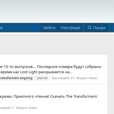
аж
Увійти
Реєстрація
Пошук
е 10-ти выпусков... Последние номера будут собраны
ремя как Lost Light раскрывается на...
Відповідей: 23
Форум:
News
transformers
ongoing
unicron
има. Приятного чтения! Скачать The Transformers:
овідей: 7
Форум:
News