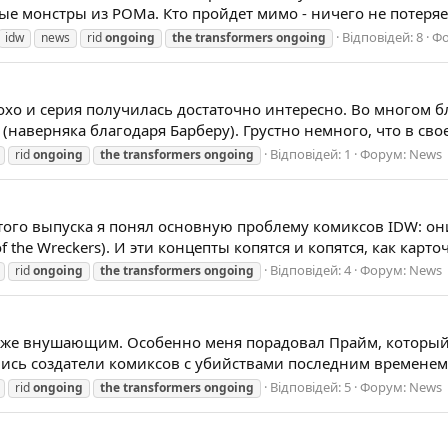
онстры из РОМа. Кто пройдет мимо - ничего не потеряет. Ск
Відповідей: 8
Ф
idw
news
rid
ongoing
the
transformers
ongoing
и плохо и серия получилась достаточно интересно. Во многом б
(наверняка благодаря Барберу). Грустно немного, что в сво
Відповідей: 1
Форум:
News
rid
ongoing
the
transformers
ongoing
этого выпуска я понял основную проблему комиксов IDW: о
f the Wreckers). И эти концепты копятся и копятся, как кар
Відповідей: 4
Форум:
News
rid
ongoing
the
transformers
ongoing
аже внушающим. Особенно меня порадовал Прайм, который 
ись создатели комиксов с убийствами последним временем...
Відповідей: 5
Форум:
News
rid
ongoing
the
transformers
ongoing