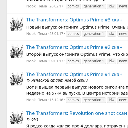
Nook
Тема
26.02.17
comics
generation 1
idw
news
The Transformers: Optimus Prime #3 скан
Новый выпуск онгоинга Optimus Prime. Очень и
Nook
Тема
28.01.17
comics
generation 1
idw
news
The Transformers: Optimus Prime #2 скан
Второй выпуск онгоинга Optimus Prime. Что скр
Nook
Тема
09.01.17
comics
generation 1
idw
news
The Transformers: Optimus Prime #1 скан
неплохой старт новой серии
Вот и вышел первый выпуск нового онгоинга по
недавно на 57-м выпуске. В центре истории зде
Nook
Тема
15.12.16
comics
generation 1
idw
news
The Transformers: Revolution one shot скан
омг
Я редко когда жалею про 4 доллара, потраченные