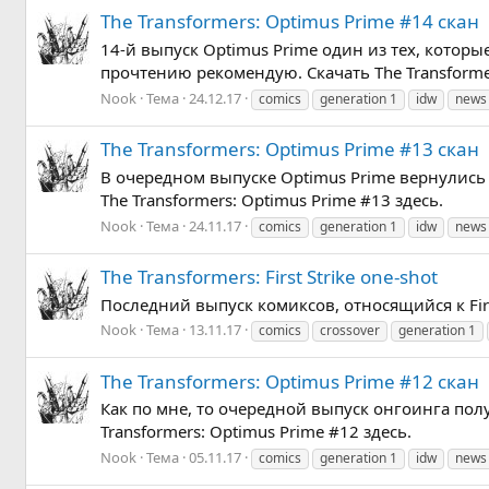
The Transformers: Optimus Prime #14 скан
14-й выпуск Optimus Prime один из тех, котор
прочтению рекомендую. Скачать The Transformer
Nook
Тема
24.12.17
comics
generation 1
idw
news
The Transformers: Optimus Prime #13 скан
В очередном выпуске Optimus Prime вернулись 
The Transformers: Optimus Prime #13 здесь.
Nook
Тема
24.11.17
comics
generation 1
idw
news
The Transformers: First Strike one-shot
Последний выпуск комиксов, относящийся к First S
Nook
Тема
13.11.17
comics
crossover
generation 1
The Transformers: Optimus Prime #12 скан
Как по мне, то очередной выпуск онгоинга по
Transformers: Optimus Prime #12 здесь.
Nook
Тема
05.11.17
comics
generation 1
idw
news