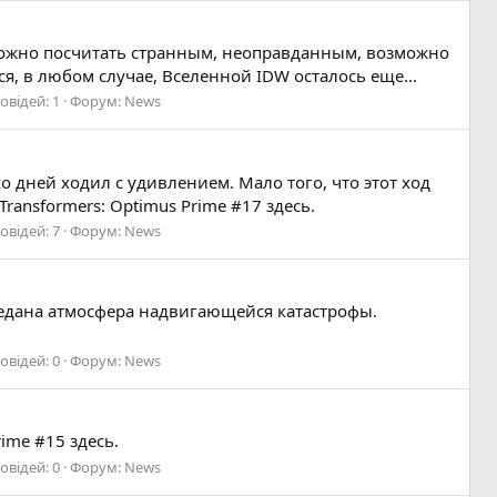
можно посчитать странным, неоправданным, возможно
ся, в любом случае, Вселенной IDW осталось еще...
овідей: 1
Форум:
News
о дней ходил с удивлением. Мало того, что этот ход
ransformers: Optimus Prime #17 здесь.
овідей: 7
Форум:
News
редана атмосфера надвигающейся катастрофы.
овідей: 0
Форум:
News
ime #15 здесь.
овідей: 0
Форум:
News