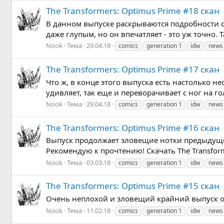
The Transformers: Optimus Prime #18 скан
В данном выпуске раскрываются подробности 
даже глупым, но он впечатляет - это уж точно. 
Nook
Тема
29.04.18
comics
generation 1
idw
news
The Transformers: Optimus Prime #17 скан
Что ж, в конце этого выпуска есть настолько н
удивляет, так еще и переворачивает с ног на го
Nook
Тема
29.04.18
comics
generation 1
idw
news
The Transformers: Optimus Prime #16 скан
Выпуск продолжает зловещие нотки предыдущег
Рекомендую к прочтению! Скачать The Transform
Nook
Тема
03.03.18
comics
generation 1
idw
news
The Transformers: Optimus Prime #15 скан
Очень неплохой и зловещий крайний выпуск онг
Nook
Тема
11.02.18
comics
generation 1
idw
news