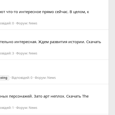
т что-то интересное прямо сейчас. В целом, к
овідей: 0
Форум:
News
ительно интересная. Ждем развития истории. Скачать
овідей: 3
Форум:
News
Відповідей: 0
Форум:
News
going
ых персонажей. Зато арт неплох. Скачать The
овідей: 1
Форум:
News