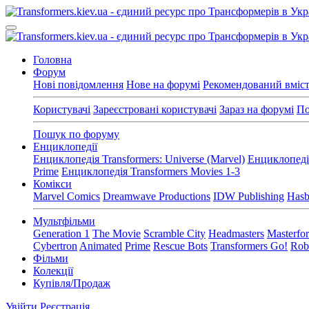
Головна
Форум
Нові повідомлення
Нове на форумі
Рекомендований вміс
Користувачі
Зареєстровані користувачі
Зараз на форумі
По
Пошук по форуму
Енциклопедії
Енциклопедія Transformers: Universe (Marvel)
Енциклопедія
Prime
Енциклопедія Transformers Movies 1-3
Комікси
Marvel Comics
Dreamwave Productions
IDW Publishing
Hasb
Мультфільми
Generation 1
The Movie
Scramble City
Headmasters
Masterfo
Cybertron
Animated
Prime
Rescue Bots
Transformers Go!
Robo
Фільми
Колекції
Купівля/Продаж
Увійти
Реєстрація