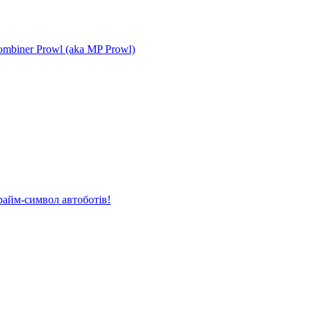
mbiner Prowl (aka MP Prowl)
райм-символ автоботів!