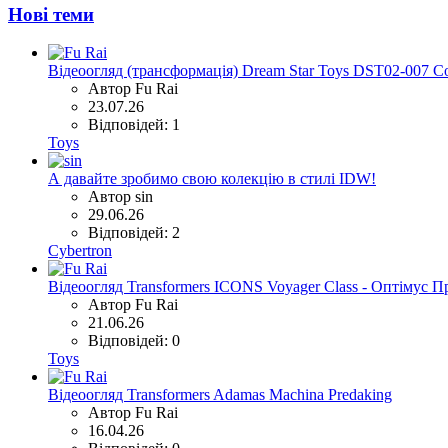
Нові теми
Відеоогляд (трансформація) Dream Star Toys DST02-007 Co
Автор Fu Rai
23.07.26
Відповідей: 1
Toys
А давайте зробимо свою колекцію в стилі IDW!
Автор sin
29.06.26
Відповідей: 2
Cybertron
Відеоогляд Transformers ICONS Voyager Class - Оптімус П
Автор Fu Rai
21.06.26
Відповідей: 0
Toys
Відеоогляд Transformers Adamas Machina Predaking
Автор Fu Rai
16.04.26