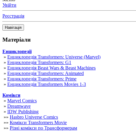
Увійти
Реєстрація
Навігація
Матеріали
Енциклопедії
»
Енциклопедія Transformers: Universe (Marvel)
»
Енциклопедія Transformers: G1
»
Енциклопедія Beast Wars & Beast Machines
»
Енциклопедія Transformers: Animated
»
Енциклопедія Transformers: Prime
»
Енциклопедія Transformers Movies 1-3
Комікси
»
Marvel Comics
»
Dreamwave
»
IDW Publishing
»»
Hasbro Universe Comics
»»
Комікси Transformers Movie
»»
Різні комікси по Трансформерам