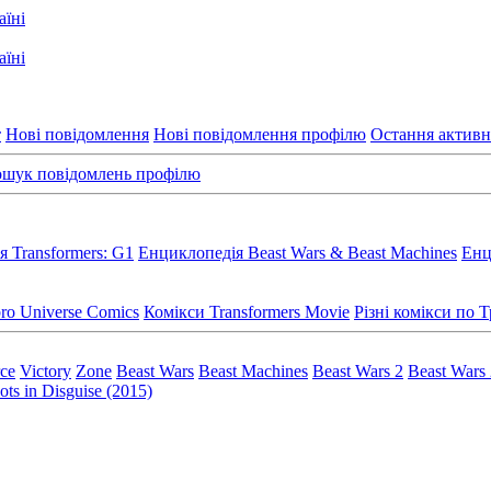
т
Нові повідомлення
Нові повідомлення профілю
Остання активн
шук повідомлень профілю
 Transformers: G1
Енциклопедія Beast Wars & Beast Machines
Енц
ro Universe Comics
Комікси Transformers Movie
Різні комікси по
rce
Victory
Zone
Beast Wars
Beast Machines
Beast Wars 2
Beast Wars
ts in Disguise (2015)