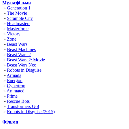
Мультфільми
»
Generation 1
»
The Movie
»
Scramble City
»
Headmasters
»
Masterforce
»
Victory
»
Zone
»
Beast Wars
»
Beast Machines
»
Beast Wars 2
»
Beast Wars 2: Movie
»
Beast Wars Neo
»
Robots in Disguise
»
Armada
»
Energon
»
Cybertron
»
Animated
»
Prime
»
Rescue Bots
»
Transformers Go!
»
Robots in Disguise (2015)
Фільми