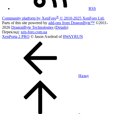
RSS
®
Community platform by XenForo
© 2010-2025 XenForo Ltd.
Parts of this site powered by
add-ons from DragonByte™
©2011-
2026
DragonByte Technologies
(
Details
)
Переклад:
xen-foro.com.ua
XenPorta 2 PRO
© Jason Axelrod of
8WAYRUN
Назад