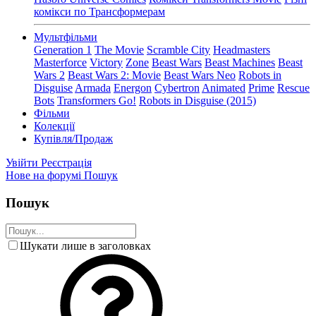
комікси по Трансформерам
Мультфільми
Generation 1
The Movie
Scramble City
Headmasters
Masterforce
Victory
Zone
Beast Wars
Beast Machines
Beast
Wars 2
Beast Wars 2: Movie
Beast Wars Neo
Robots in
Disguise
Armada
Energon
Cybertron
Animated
Prime
Rescue
Bots
Transformers Go!
Robots in Disguise (2015)
Фільми
Колекції
Купівля/Продаж
Увійти
Реєстрація
Нове на форумі
Пошук
Пошук
Шукати лише в заголовках