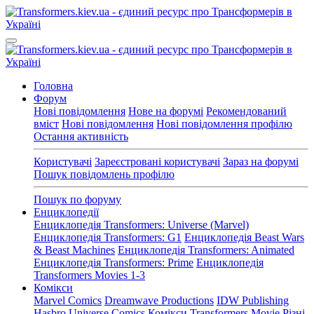
Головна
Форум
Нові повідомлення
Нове на форумі
Рекомендований
вміст
Нові повідомлення
Нові повідомлення профілю
Остання активність
Користувачі
Зареєстровані користувачі
Зараз на форумі
Пошук повідомлень профілю
Пошук по форуму
Енциклопедії
Енциклопедія Transformers: Universe (Marvel)
Енциклопедія Transformers: G1
Енциклопедія Beast Wars
& Beast Machines
Енциклопедія Transformers: Animated
Енциклопедія Transformers: Prime
Енциклопедія
Transformers Movies 1-3
Комікси
Marvel Comics
Dreamwave Productions
IDW Publishing
Hasbro Universe Comics
Комікси Transformers Movie
Різні