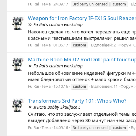
Fu Rai
Тема
24.09.17
Ві
3rd party unlicensed
custom
Weapon for Iron Factory IF-EX15 Soul Reape
Fu Rai's custom workshop
Наконец сделал то, что хотел переделать еще
красными "застывшими выстрелами" решил заменит
Fu Rai
Тема
01.05.17
Відповідей: 2
Форум:
C
custom
Machine Robo MR-02 Rod Drill: paint touchu
Fu Rai's custom workshop
Небольшое обновление недавней фигурки MR-02
имел бледноватый оттенок + мало краски было 
Fu Rai
Тема
15.10.16
Відповідей: 11
Форум:
custom
Transformers 3rd Party 101: Who's Who?
мысли Bobby Skullface L
Считаю, что это заслуживает отдельной темы ес
выйдет Добавлено через 30 минут начнем рассу
Fu Rai
Тема
14.09.16
Ві
3rd party unlicensed
custom