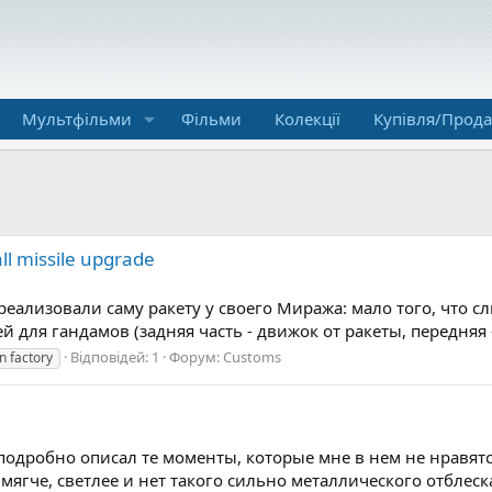
Мультфільми
Фільми
Колекції
Купівля/Прод
ll missile upgrade
реализовали саму ракету у своего Миража: мало того, что с
й для гандамов (задняя часть - движок от ракеты, передняя 
Відповідей: 1
Форум:
Customs
on factory
одробно описал те моменты, которые мне в нем не нравятся -
 мягче, светлее и нет такого сильно металлического отблеска