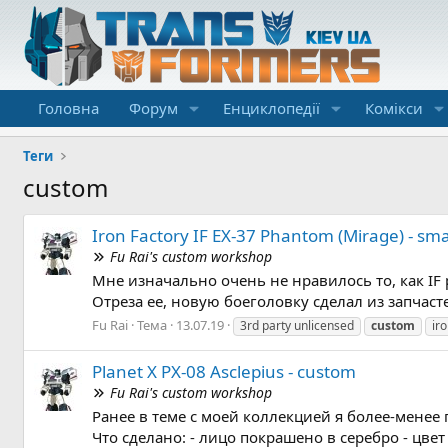
Головна
Форум
Енциклопедії
Комікси
Теги
custom
Iron Factory IF EX-37 Phantom (Mirage) - sma
Fu Rai's custom workshop
Мне изначально очень не нравилось то, как IF 
Отреза ее, новую боеголовку сделал из запчасте
Fu Rai
Тема
13.07.19
3rd party unlicensed
custom
ir
Planet X PX-08 Asclepius - custom
Fu Rai's custom workshop
Ранее в теме с моей коллекцией я более-менее п
Что сделано: - лицо покрашено в серебро - цвет