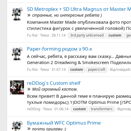
SD Metroplex + SD Ultra Magnus от Master 
странные, но интересные ребята )
Компания Master Made опубликовала фото протот
стилистика фигурок с увеличенной головой) По 
Fu Rai
Тема
28.11.14
3rd party unlicensed
custom
ge
Paper-forming родом з 90-х
А сейчас, ребята, я расскажу вам сказку... Да
Generation 2 Dreadwing & Smokescreen Поделили
Fu Rai
Тема
31.07.14
Відповідей:
custom
papercraft
reDDog`s Custom shelf
Мой скромный кастом.
Всем привет! В данной теме я планирую размещ
тухлые помидоры;) 1)DOTM Optimus Prime [/SPOIL
reDDog
Тема
01.06.14
Відпові
custom
transformers
Бумажный WFC Optimus Prime
почти оригами :)