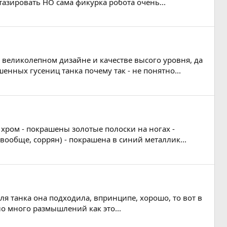
тазировать НО сама фикурка робота очень...
 великолепном дизайне и качестве высого уровня, да
енных гусениц танка почему так - не понятно...
 хром - покрашены золотые полоски на ногах -
вообще, соррян) - покрашена в синий металлик...
 для танка она подходила, впринципе, хорошо, то вот в
о много размышлений как это...