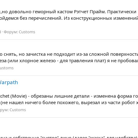
ой,но довольно геморный кастом Рэтчет Прайм. Практическ
обойдемся без перечислений. Из конструкционных изменени
3
Форум:
Customs
 снять, но зачистка не подходит из-за сложной поверхности 
а (или хлорное железо - для травления плат) я не пробовал,
ustoms
Warpath
atchet (Movie) - обрезаны лишние детали - изменена форма г
не нашел ничего более похожего, вырезал из части робот хир
рум:
Customs
ица и собственно "снятое" лицо (далее "маска" для удобства