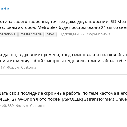
Made
ипа своего творения, точнее даже двух творений: SD Metropl
словам авторов, Metroplex будет ростом около 21 см со све
Відповідей: 32
Форум:
News
neration 1
master made
news
вным-давно, в древние времена, когда миновала эпоха ходьбы
 мы их между собой быстро: я с удовольствием забрал себе 
 17
Форум:
Customs
ать свои последние скромные работы по теме кастома в ег
ER] 2)TW-Orion Фото после: [/SPOILER] 3)Transformers Univer
дей: 339
Форум:
Customs