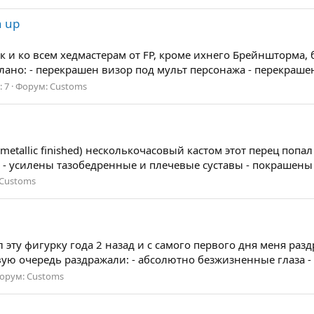
h up
 Как и ко всем хедмастерам от FP, кроме ихнего Брейншторма,
делано: - перекрашен визор под мульт персонажа - перекраше
: 7
Форум:
Customs
 metallic finished) несколькочасовый кастом этот перец попа
 - усилены тазобедренные и плечевые суставы - покрашены гл
Customs
л эту фигурку года 2 назад и с самого первого дня меня раз
ую очередь раздражали: - абсолютно безжизненные глаза - 
орум:
Customs