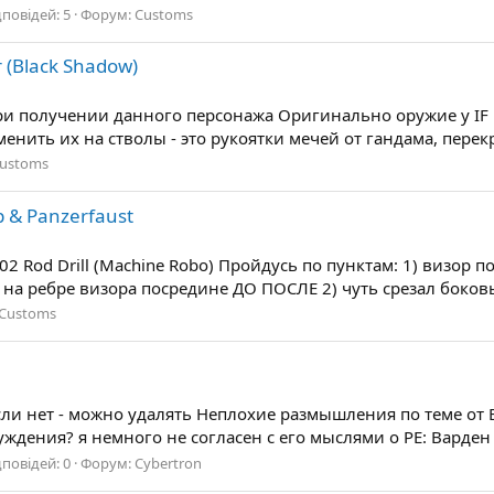
дповідей: 5
Форум:
Customs
r (Black Shadow)
 при получении данного персонажа Оригинально оружие у I
ь их на стволы - это рукоятки мечей от гандама, перекрашен
ustoms
p & Panzerfaust
 Rod Drill (Machine Robo) Пройдусь по пунктам: 1) визор 
на ребре визора посредине ДО ПОСЛЕ 2) чуть срезал боковы
Customs
ли нет - можно удалять Неплохие размышления по теме от Bo
ждения? я немного не согласен с его мыслями о РЕ: Варден
дповідей: 0
Форум:
Cybertron