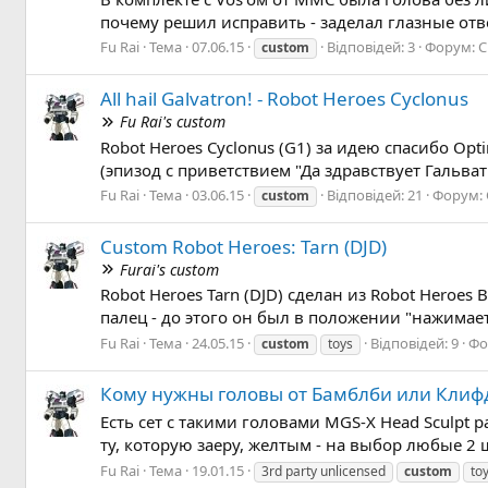
почему решил исправить - заделал глазные отв
Fu Rai
Тема
07.06.15
Відповідей: 3
Форум:
C
custom
All hail Galvatron! - Robot Heroes Cyclonus
Fu Rai's custom
Robot Heroes Cyclonus (G1) за идею спасибо Op
(эпизод с приветствием "Да здравствует Гальват
Fu Rai
Тема
03.06.15
Відповідей: 21
Форум:
custom
Custom Robot Heroes: Tarn (DJD)
Furai's custom
Robot Heroes Tarn (DJD) сделан из Robot Heroe
палец - до этого он был в положении "нажимает
Fu Rai
Тема
24.05.15
Відповідей: 9
Фо
custom
toys
Кому нужны головы от Бамблби или Кли
Есть сет с такими головами MGS-X Head Sculpt pa
ту, которую заеру, желтым - на выбор любые 2 
Fu Rai
Тема
19.01.15
3rd party unlicensed
custom
to