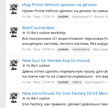
Ищу Prime Vehicon делюкс на детали
Нужен Prime Vehicon делюкс на детали по сме
Fu Rai
Тема
13.09.16
Відповідей: 0
Форум:
B
custom
Bee/CounterBee
Fu Rai's custom workshop
Все поклонники G1 знают/помнят персонажа Pun
концепцию кастома, легкого кастома, без хирур
Fu Rai
Тема
03.09.16
Відповіде
custom
masterpiece
New Gun for Henkei Asia Ex Hound
Fu Rai's custom
Давно хотел сделать нормальную пушку для свое
на плечо как-то не ставится нормально - это вед
Fu Rai
Тема
27.06.16
Відповідей: 6
custom
takara
New Lens/Ocular for Iron Factory EX-03 Mic
Fu Rai's custom
Iron Factory, как правило, делают довольно-т