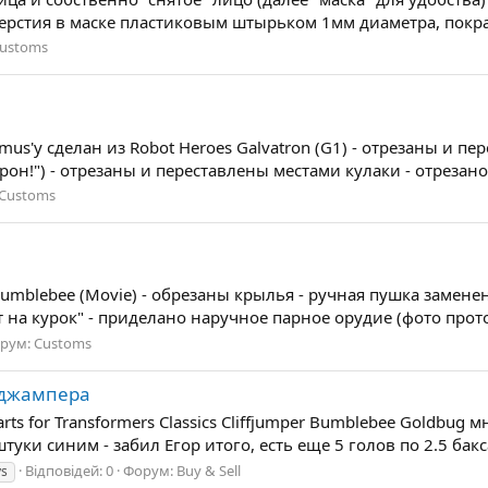
ерстия в маске пластиковым штырьком 1мм диаметра, покрас
ustoms
timus'у сделан из Robot Heroes Galvatron (G1) - отрезаны и
рон!") - отрезаны и переставлены местами кулаки - отрезано 
Customs
s Bumblebee (Movie) - обрезаны крылья - ручная пушка замен
 на курок" - приделано наручное парное орудие (фото прото
рум:
Customs
фджампера
rts for Transformers Classics Cliffjumper Bumblebee Goldbug
штуки синим - забил Егор итого, есть еще 5 голов по 2.5 ба
Відповідей: 0
Форум:
Buy & Sell
ys