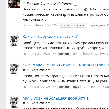
Красивый маленький Рэтчет)))
Напомню с чего все это началось)))) Небольш
косметический характер и видны на фото,т.ч 
нескольких...
reDDog
Тема
15.07.15
Відповідей: 1
custom
takara
Как снять хром с пластика?
Вообщем, есть деталь покрытая хромом хочу его
прочистки канализационных труб - хлорид желез
Fu Rai
Тема
06.07.15
Відповідей: 5
Форум:
C
custom
KABLAMMO!!! BANG BANG!!! Robot Heroes 
Fu Rai's custom
Robot Heroes Warpath сделан из Robot Heroes R
пушкой - приклеены имитация гусениц на руки (
Fu Rai
Тема
20.06.15
Відповідей: 9
Фо
custom
toys
MMC Vos - небольшая доработка
Fu Rai's custom
В комплекте с Vos'ом от ММС была голова без л