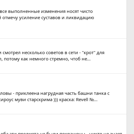
и все выполненные изменения носят чисто
й отмечу усиление суставов и ликвидацию
смотрел несколько советов в сети - "крот" для
 потому как немного стремно, чтоб не...
оловы - приклеена нагрудная часть башни танка с
оус муви старскрима ))) краска: Revell №...
) оба эти предмета не были покрашены - никто не знает