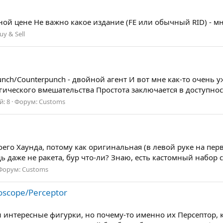
шной цене Не важно какое издание (FE или обычный RID) -
uy & Sell
ch/Сounterpunch - двойной агент И вот мне как-то очень 
гического вмешательства Простота заключается в доступност
й: 8
Форум:
Customs
го Хаунда, потому как оригинальная (в левой руке на перво
ь даже не ракета, бур что-ли? Знаю, есть кастомный набор с 
Форум:
Customs
roscope/Perceptor
аки интересные фигурки, но почему-то именно их Персептор