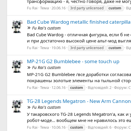
трансформацию - я, честно говоря, даже не мо
Fu Rai
Тема
20.06.16
Ві
3rd party unlicensed
custom
Bad Cube Wardog metallic finished caterpill
Fu Rai's custom
Bad Cube Wardog - отличная фигурка, если б н
и при достаточно высокой цене альт-мод выгляд
Fu Rai
Тема
19.06.16
Ві
3rd party unlicensed
custom
MP-21G G2 Bumblebee - some touch up
Fu Rai's custom
MP-21G G2 Bumblebee /все доработки согласова
покрашены золотые элементы на тыльной сторон
Fu Rai
Тема
12.06.16
Відповідей: 2
Форум:
C
custom
TG-28 Legends Megatron - New Arm Cannon &
Fu Rai's custom
У такаровского TG-28 Legends Megatron'а, как и
робот-моде... вообщем мне не нравилось это е
Fu Rai
Тема
10.06.16
Відповідей: 6
Форум:
C
custom