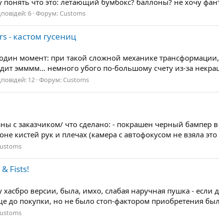
гу понять что это: летающий бумбокс? баллоны? не хочу фан
дповідей: 6
Форум:
Customs
ars - кастом гусениц
е один момент: при такой сложной механике трансформации,
ит эмммм... немного убого по-большому счету из-за некраш
дповідей: 12
Форум:
Customs
ны с заказчиком/ что сделано: - покрашен черный бампер в
е кистей рук и плечах (камера с автофокусом не взяла это 
ustoms
 Fists!
 у хасбро версии, была, имхо, слабая наручная пушка - если
ще до покупки, но не было стоп-фактором приобретения был
ustoms