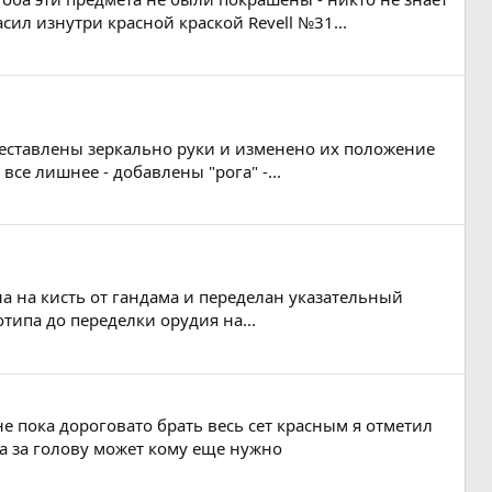
ил изнутри красной краской Revell №31...
 переставлены зеркально руки и изменено их положение
все лишнее - добавлены "рога" -...
ена на кисть от гандама и переделан указательный
типа до переделки орудия на...
 мне пока дороговато брать весь сет красным я отметил
кса за голову может кому еще нужно