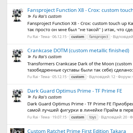
Fansproject Function X8 - Crox: custom touc
Fu Rai's custom
Fansproject Function X8 - Crox: custom touch up
так просто он мне был "не такой" ) итак, что с
Fu Rai
Тема
06.12.15
Відповідей
custom
fansproject
Crankcase DOTM (custom metallic finished)
Fu Rai's custom
Transformers Crankcase Dark of the Moon (custom
тазобедренные суставы были так себе) сделано:
Fu Rai
Тема
05.12.15
Відповідей: 12
Форум:
custom
Dark Guard Optimus Prime - TF Prime FE
Fu Rai's custom
Dark Guard Optimus Prime - TF Prime FE Приобре
самой лучшей фигурки в линейке Прайм в перв
Fu Rai
Тема
19.07.15
Відповідей: 20
Ф
custom
toys
Custom Ratchet Prime First Edition Takara