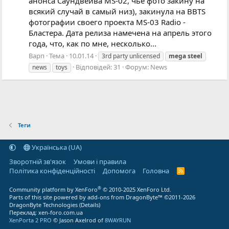
анонса Саундвейва MS-02, чьё фото закину на
всякий случай в самый низ), закинула на BBTS
фотографии своего проекта MS-03 Radio -
Бластера. Дата релиза намечена на апрель этого
года, что, как по мне, несколько...
Варп
Тема
10.01.14
3rd party unlicensed
mega
steel
Відповідей: 31
Форум:
News
news
toys
Теги
Українська (UA)
Зворотній зв'язок
Умови і правила
Політика конфіденційності
Дoпoмoга
Головна
R
S
S
®
Community platform by XenForo
© 2010-2025 XenForo Ltd.
Parts of this site powered by
add-ons from DragonByte™
©2011-2026
DragonByte Technologies
(
Details
)
Переклад:
xen-foro.com.ua
XenPorta 2 PRO
© Jason Axelrod of
8WAYRUN