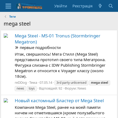
Увійти
Реєстрація
Теги
mega steel
Mega Steel - MS-01 Tronus (Stormbringer
Megatron)
первые подробности
Итак, свершилось! Мега Стилл (Mega Steel)
представила прототип своего типа Мегатрона.
Фигурка слизана с IDW Publishing Stormbringer
Megatron и относится к Voyager классу (около
18см).
reDDog
Тема
07.05.14
3rd party unlicensed
mega
steel
Відповідей: 92
Форум:
News
news
toys
Новый кастомный Бластер от Mega Steel
Компания Mega Steel, ранее на моей памяти
ничем не отметившаяся (кроме полузабытого