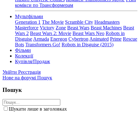
комікси по Трансформерам
Мультфільми
Generation 1
The Movie
Scramble City
Headmasters
Masterforce
Victory
Zone
Beast Wars
Beast Machines
Beast
Wars 2
Beast Wars 2: Movie
Beast Wars Neo
Robots in
Disguise
Armada
Energon
Cybertron
Animated
Prime
Rescue
Bots
Transformers Go!
Robots in Disguise (2015)
Фільми
Колекції
Купівля/Продаж
Увійти
Реєстрація
Нове на форумі
Пошук
Пошук
Шукати лише в заголовках