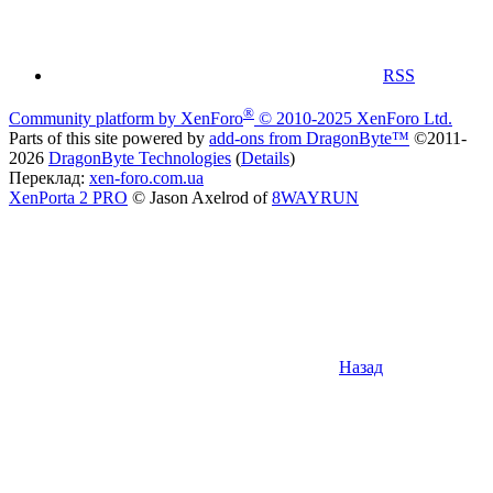
RSS
®
Community platform by XenForo
© 2010-2025 XenForo Ltd.
Parts of this site powered by
add-ons from DragonByte™
©2011-
2026
DragonByte Technologies
(
Details
)
Переклад:
xen-foro.com.ua
XenPorta 2 PRO
© Jason Axelrod of
8WAYRUN
Назад