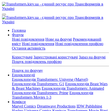
Головна
Форум
Нові повідомлення
Нове на форумі
Рекомендований
вміст
Нові повідомлення
Нові повідомлення профілю
Остання активність
Користувачі
Зареєстровані користувачі
Зараз на форумі
Пошук повідомлень профілю
Пошук по форуму
Енциклопедії
Енциклопедія Transformers: Universe (Marvel)
Енциклопедія Transformers: G1
Енциклопедія Beast Wars
& Beast Machines
Енциклопедія Transformers: Animated
Енциклопедія Transformers: Prime
Енциклопедія
Transformers Movies 1-3
Комікси
Marvel Comics
Dreamwave Productions
IDW Publishing
Hasbro Universe Comics
Комікси Transformers Movie
Різні