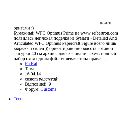
почти
оригами :)
Бумажный WFC Optimus Prime на www.seibertron.com
появилась неплохая поделка из бумаги - Detailed And
Articulated WFC Optimus Papercraft Figure всего лишь
вырежь и склей )) ориентировочно высота готовой
фигурки 40 см архивы для скачивания схем: полный
набор схем одним файлом левая стопа правая...
Fu Rai
Тема
16.04.14
custom
papercraft
Відповідей: 9
Форум:
Customs
Теги