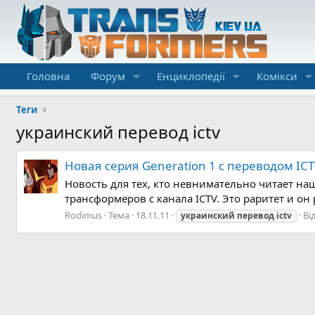
Головна
Форум
Енциклопедії
Комікси
Теги
украинский перевод ictv
Новая серия Generation 1 с переводом ICT
Новость для тех, кто невнимательно читает наш
трансформеров с канала ICTV. Это раритет и он 
Rodimus
Тема
18.11.11
Ві
украинский
перевод
ictv