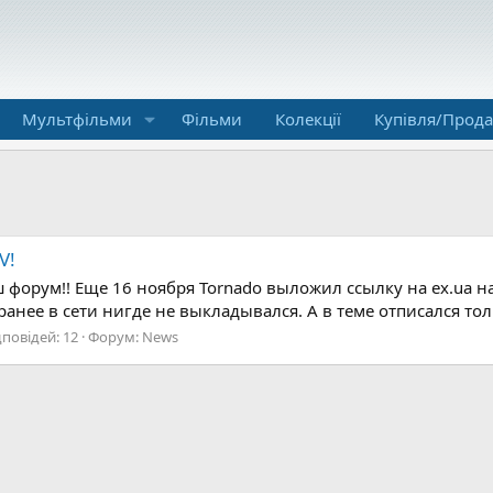
Мультфільми
Фільми
Колекції
Купівля/Прод
V!
 форум!! Еще 16 ноября Tornado выложил ссылку на ex.ua на
ранее в сети нигде не выкладывался. А в теме отписался тольк
дповідей: 12
Форум:
News