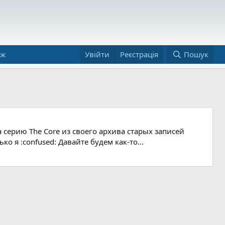
аж
Увійти
Реєстрація
Пошук
 серию The Core из своего архива старых записей
о я :confused: Давайте будем как-то...