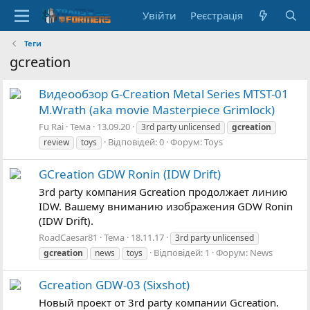
Увійти
Реєстрація
Теги
gcreation
Видеообзор G-Creation Metal Series MTST-01
M.Wrath (aka movie Masterpiece Grimlock)
Fu Rai
Тема
13.09.20
3rd party unlicensed
gcreation
Відповідей: 0
Форум:
Toys
review
toys
GCreation GDW Ronin (IDW Drift)
3rd party компания Gcreation продолжает линию
IDW. Вашему вниманию изображения GDW Ronin
(IDW Drift).
RoadCaesar81
Тема
18.11.17
3rd party unlicensed
Відповідей: 1
Форум:
News
gcreation
news
toys
Gcreation GDW-03 (Sixshot)
Новый проект от 3rd party компании Gcreation.