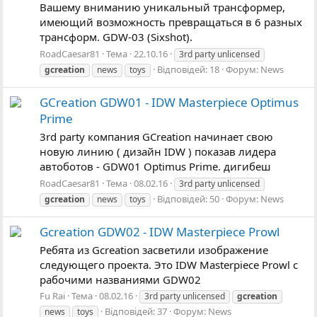
Вашему вниманию уникальный трансформер,
имеющий возможность превращаться в 6 разных
трансформ. GDW-03 (Sixshot).
RoadCaesar81
Тема
22.10.16
3rd party unlicensed
Відповідей: 18
Форум:
News
gcreation
news
toys
GCreation GDW01 - IDW Masterpiece Optimus
Prime
3rd party компания GCreation начинает свою
новую линию ( дизайн IDW ) показав лидера
автоботов - GDW01 Optimus Prime. дигибеш
RoadCaesar81
Тема
08.02.16
3rd party unlicensed
Відповідей: 50
Форум:
News
gcreation
news
toys
Gcreation GDW02 - IDW Masterpiece Prowl
Ребята из Gcreation засветили изображение
следующего проекта. Это IDW Masterpiece Prowl с
рабочими названиями GDW02
Fu Rai
Тема
08.02.16
3rd party unlicensed
gcreation
Відповідей: 37
Форум:
News
news
toys