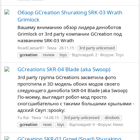
Обзор GCreation Shuraking SRK-03 Wrath
Grimlock
Вашему вниманию обзор лидера диноботов
Grimlock от 3rd party компании GCreation под
названием SRK-03 Wrath
RoadCaesar81
Тема
28.11.15
3rd party unlicensed
Відповідей: 2
Форум:
Toys
gcreation
review
toys
GCreations SKR-04 Blade (aka Swoop)
3rd party группа GCreations засветила фото
прототипа и 3D модель обоих модов своего
следующего динобота SKR-04 Blade (aka Swoop)
По-моему, выглядит робот-мод просто
сногсшибательно с такими большими крыльями -
адский Свуп :spooky:
Fu Rai
Тема
14.08.15
3rd party unlicensed
dinobots
Відповідей: 9
Форум:
News
gcreation
news
toys
GCreation SKR-02 Growl (Snarl) Shuraking