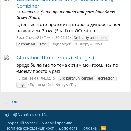
Combiner
Цветные фото прототипа второго динобота
Growl (Snarl)
Цветные фото прототипа второго динобота под
названием Growl (Snarl) от GCreation
RoadCaesar81
Тема
30.04.15
3rd party unlicensed
Відповідей: 21
Форум:
Toys
gcreation
toys
GCreation Thunderous ("Sludge")
вроде была где-то тема с этим монтром, не? по
-моему просто мрак!
Fu Rai
Тема
04.02.15
3rd party unlicensed
gcreation
Відповідей: 4
Форум:
Toys
toys
Теги
Українська (UA)
Зворотній зв'язок
Умови і правила
Політика конфіденційності
Дoпoмoга
Головна
R