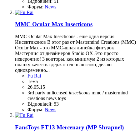
Відповідей: 51
Форум:
News
MMC Ocular Max Insecticons
MMC Ocular Max Insecticons - еще одна версия
Инсектиконов В этот раз от Mastermind Creations (MMC)
Ocular Max - это ММС-шная линейка фигурок
Мастерпис от дизайнеров Studio OX Это просто
невероятно! 3 конторы, как минимум 2 из которых
планку качества держат очень высоко, делаю
одновременно...
Fu Rai
Тема
26.05.15
3rd party unlicensed
insecticons
mmc / mastermind
creations
news
toys
Відповідей: 53
Форум:
News
FansToys FT13 Mercenary (MP Shrapnel)