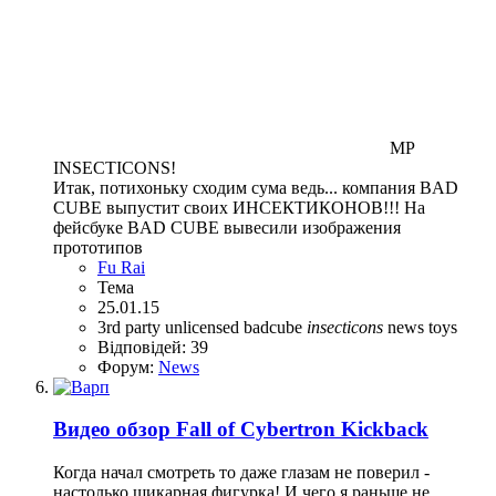
MP
INSECTICONS!
Итак, потихоньку сходим сума ведь... компания BAD
CUBE выпустит своих ИНСЕКТИКОНОВ!!! На
фейсбуке BAD CUBE вывесили изображения
прототипов
Fu Rai
Тема
25.01.15
3rd party unlicensed
badcube
insecticons
news
toys
Відповідей: 39
Форум:
News
Видео обзор Fall of Cybertron Kickback
Когда начал смотреть то даже глазам не поверил -
настолько шикарная фигурка! И чего я раньше не