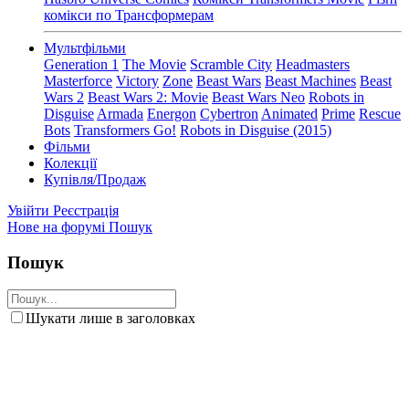
комікси по Трансформерам
Мультфільми
Generation 1
The Movie
Scramble City
Headmasters
Masterforce
Victory
Zone
Beast Wars
Beast Machines
Beast
Wars 2
Beast Wars 2: Movie
Beast Wars Neo
Robots in
Disguise
Armada
Energon
Cybertron
Animated
Prime
Rescue
Bots
Transformers Go!
Robots in Disguise (2015)
Фільми
Колекції
Купівля/Продаж
Увійти
Реєстрація
Нове на форумі
Пошук
Пошук
Шукати лише в заголовках