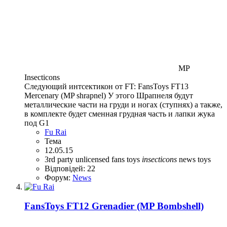
MP
Insecticons
Следующий интсектикон от FT: FansToys FT13
Mercenary (MP shrapnel) У этого Шрапнеля будут
металлические части на груди и ногах (ступнях) а также,
в комплекте будет сменная грудная часть и лапки жука
под G1
Fu Rai
Тема
12.05.15
3rd party unlicensed
fans toys
insecticons
news
toys
Відповідей: 22
Форум:
News
FansToys FT12 Grenadier (MP Bombshell)