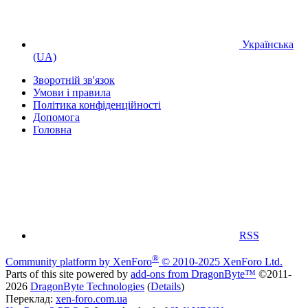
Українська
(UA)
Зворотній зв'язок
Умови і правила
Політика конфіденційності
Дoпoмoга
Головна
RSS
®
Community platform by XenForo
© 2010-2025 XenForo Ltd.
Parts of this site powered by
add-ons from DragonByte™
©2011-
2026
DragonByte Technologies
(
Details
)
Переклад:
xen-foro.com.ua