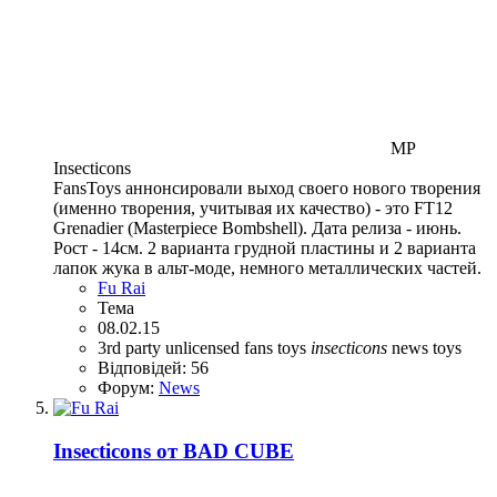
MP
Insecticons
FansToys аннонсировали выход своего нового творения
(именно творения, учитывая их качество) - это FT12
Grenadier (Masterpiece Bombshell). Дата релиза - июнь.
Рост - 14см. 2 варианта грудной пластины и 2 варианта
лапок жука в альт-моде, немного металлических частей.
Fu Rai
Тема
08.02.15
3rd party unlicensed
fans toys
insecticons
news
toys
Відповідей: 56
Форум:
News
Insecticons от BAD CUBE