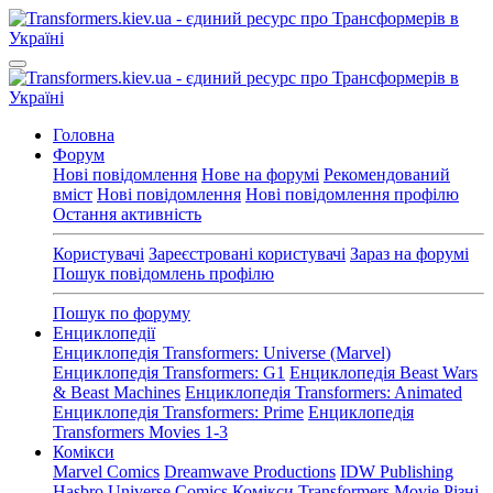
Головна
Форум
Нові повідомлення
Нове на форумі
Рекомендований
вміст
Нові повідомлення
Нові повідомлення профілю
Остання активність
Користувачі
Зареєстровані користувачі
Зараз на форумі
Пошук повідомлень профілю
Пошук по форуму
Енциклопедії
Енциклопедія Transformers: Universe (Marvel)
Енциклопедія Transformers: G1
Енциклопедія Beast Wars
& Beast Machines
Енциклопедія Transformers: Animated
Енциклопедія Transformers: Prime
Енциклопедія
Transformers Movies 1-3
Комікси
Marvel Comics
Dreamwave Productions
IDW Publishing
Hasbro Universe Comics
Комікси Transformers Movie
Різні