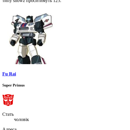
типу showz проситимуть 125.
Fu Rai
Super Primus
Стать
чоловік
Адреса