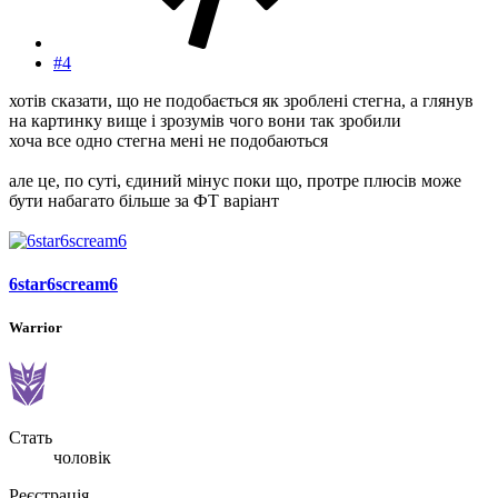
#4
хотів сказати, що не подобається як зроблені стегна, а глянув
на картинку вище і зрозумів чого вони так зробили
хоча все одно стегна мені не подобаються
але це, по суті, єдиний мінус поки що, протре плюсів може
бути набагато більше за ФТ варіант
6star6scream6
Warrior
Стать
чоловік
Реєстрація