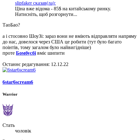
slipfaker сказав(ла):
Ціна вже відома - 85$ на китайському ринку.
Натисніть, щоб розгорнути...
ТаоБао?
а і стосовно ШоуЗі: зараз вони не вміють відправляти напряму
до нас, довелося через США це робити (тут було багато
поінтів, тому загалом було найвигідніше)
проте
Бомбусбі
вміє шипити
Останнє редагування:
12.12.22
6star6scream6
Warrior
Стать
чоловік