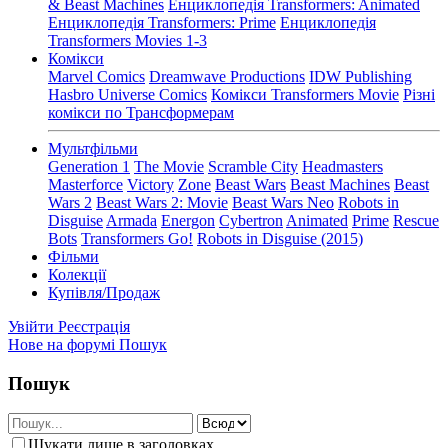
& Beast Machines
Енциклопедія Transformers: Animated
Енциклопедія Transformers: Prime
Енциклопедія
Transformers Movies 1-3
Комікси
Marvel Comics
Dreamwave Productions
IDW Publishing
Hasbro Universe Comics
Комікси Transformers Movie
Різні
комікси по Трансформерам
Мультфільми
Generation 1
The Movie
Scramble City
Headmasters
Masterforce
Victory
Zone
Beast Wars
Beast Machines
Beast
Wars 2
Beast Wars 2: Movie
Beast Wars Neo
Robots in
Disguise
Armada
Energon
Cybertron
Animated
Prime
Rescue
Bots
Transformers Go!
Robots in Disguise (2015)
Фільми
Колекції
Купівля/Продаж
Увійти
Реєстрація
Нове на форумі
Пошук
Пошук
Шукати лише в заголовках