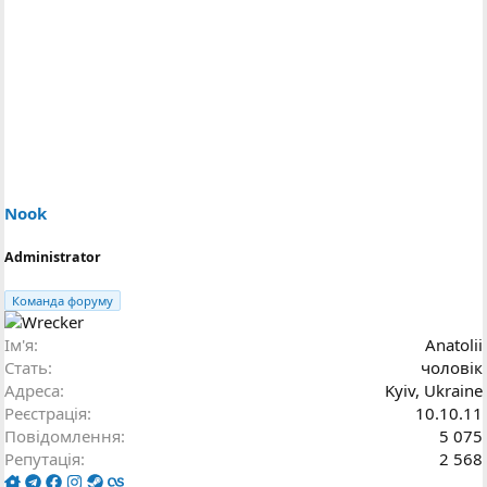
к
ц
і
ї
:
Nook
Administrator
Команда форуму
Ім'я
Anatolii
Стать
чоловік
Адреса
Kyiv, Ukraine
Реєстрація
10.10.11
Повідомлення
5 075
Репутація
2 568