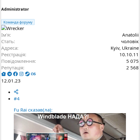
Administrator
Команда форуму
Ім'я
Anatolii
Стать
чоловік
Адреса
Kyiv, Ukraine
Реєстрація
10.10.11
Повідомлення
5 075
Репутація
2 568
12.01.23
#4
Fu Rai сказав(ла):