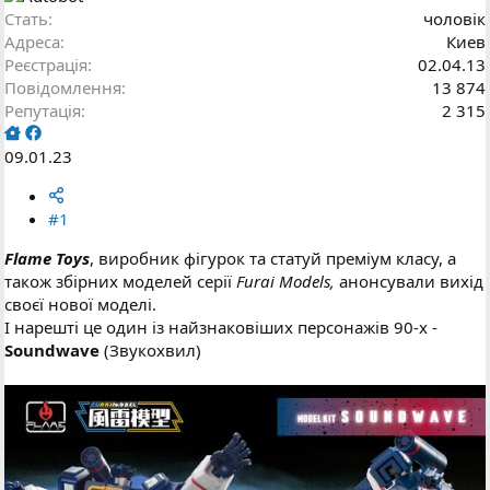
Стать
чоловік
Адреса
Киев
Реєстрація
02.04.13
Повідомлення
13 874
Репутація
2 315
09.01.23
#1
Flame Toys
, виробник фігурок та статуй преміум класу, а
також збірних моделей серії
Furai Models,
анонсували вихід
своєї нової моделі.
І нарешті це один із найзнаковіших персонажів 90-х -
Soundwave
(Звукохвил)