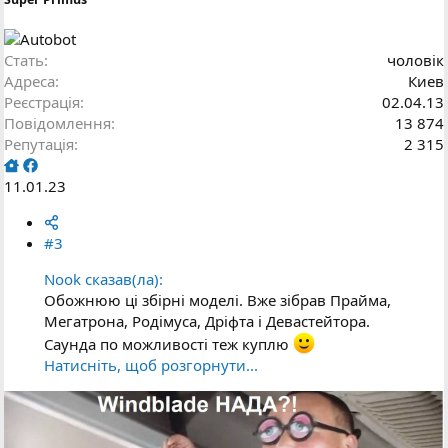
Стать
чоловік
Адреса
Киев
Реєстрація
02.04.13
Повідомлення
13 874
Репутація
2 315
11.01.23
#3
Nook сказав(ла):
Обожнюю ці збірні моделі. Вже зібрав Прайма,
Мегатрона, Родімуса, Дріфта і Девастейтора.
Саунда по можливості теж куплю
Натисніть, щоб розгорнути...