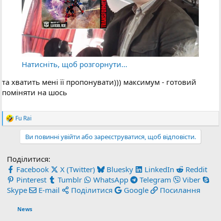
Натисніть, щоб розгорнути...
та хватить мені її пропонувати))) максимум - готовий
поміняти на шось
Fu Rai
Р
е
Ви повинні увійти або зареєструватися, щоб відповісти.
а
к
ц
Поділитися:
і
Facebook
X (Twitter)
Bluesky
LinkedIn
Reddit
ї
:
Pinterest
Tumblr
WhatsApp
Telegram
Viber
Skype
E-mail
Поділитися
Google
Посилання
News