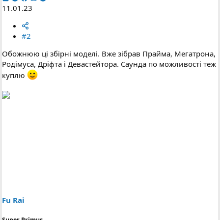
11.01.23
#2
Обожнюю ці збірні моделі. Вже зібрав Прайма, Мегатрона,
Родімуса, Дріфта і Девастейтора. Саунда по можливості теж
куплю
Fu Rai
Super Primus