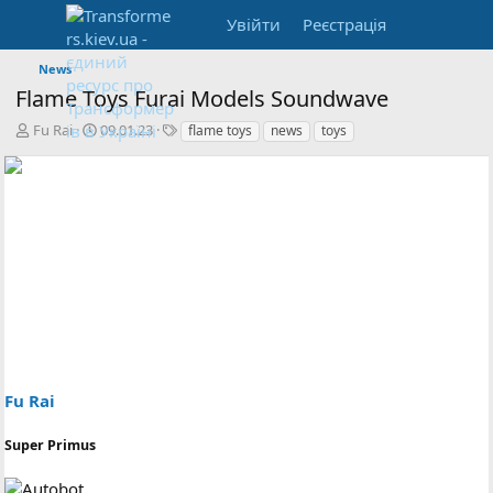
Увійти
Реєстрація
News
Flame Toys Furai Models Soundwave
А
Д
Т
Fu Rai
09.01.23
flame toys
news
toys
в
а
е
т
т
г
о
а
и
р
с
т
т
е
в
м
о
и
р
е
н
н
я
Fu Rai
Super Primus