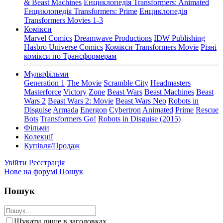
& Beast Machines
Енциклопедія Transformers: Animated
Енциклопедія Transformers: Prime
Енциклопедія
Transformers Movies 1-3
Комікси
Marvel Comics
Dreamwave Productions
IDW Publishing
Hasbro Universe Comics
Комікси Transformers Movie
Різні
комікси по Трансформерам
Мультфільми
Generation 1
The Movie
Scramble City
Headmasters
Masterforce
Victory
Zone
Beast Wars
Beast Machines
Beast
Wars 2
Beast Wars 2: Movie
Beast Wars Neo
Robots in
Disguise
Armada
Energon
Cybertron
Animated
Prime
Rescue
Bots
Transformers Go!
Robots in Disguise (2015)
Фільми
Колекції
Купівля/Продаж
Увійти
Реєстрація
Нове на форумі
Пошук
Пошук
Шукати лише в заголовках