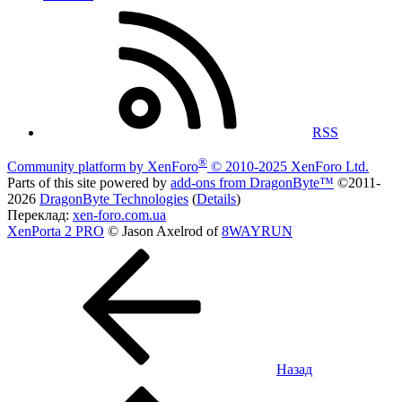
RSS
®
Community platform by XenForo
© 2010-2025 XenForo Ltd.
Parts of this site powered by
add-ons from DragonByte™
©2011-
2026
DragonByte Technologies
(
Details
)
Переклад:
xen-foro.com.ua
XenPorta 2 PRO
© Jason Axelrod of
8WAYRUN
Назад