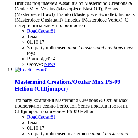
Bruticus под именем Assaultus от Mastermind Creations &
Ocular Max. Volatus (Masterpiece Blast Off), Probus
(Masterpiece Brawl), Fraudo (Masterpiece Swindle), Incursus
(Masterpiece Onslaught), Impetus (Masterpiece Vortex). С
нетерпением ждем подробностей.
RoadCaesar81
Тема
01.10.17
3rd party unlicensed
mmc
/
mastermind
creations
news
toys
Відповідей: 4
Форум:
News
Mastermind Creations/Ocular Max PS-09
Hellion (Cliffjumper)
3rd party компания Mastermind Creations & Ocular Max
продолжают серию Perfection Series показав прототип
Cliffjumperа под именем PS-09 Hellion.
RoadCaesar81
Тема
01.10.17
3rd party unlicensed
masterpiece
mmc
/
mastermind