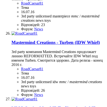
RoadCaesar81
Тема
16.07.16
3rd party unlicensed
masterpiece
mmc
/
mastermind
creations
news
toys
Відповідей: 23
Форум:
News
Mastermind Creations - Turben (IDW Whirl)
3rd party компания Mastermind Creations продолжает
линию REFORMATTED. Встречайте IDW Whirl под
именем Turben. Смотрится здорово. Дата релиза - конец
2016 г.
RoadCaesar81
Тема
16.07.16
3rd party unlicensed
idw
mmc
/
mastermind
creations
news
toys
Відповідей: 26
Форум:
News