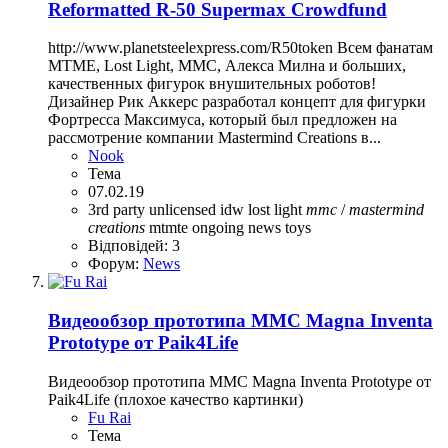
Reformatted R-50 Supermax Crowdfund
http://www.planetsteelexpress.com/R50token Всем фанатам
MTME, Lost Light, MMC, Алекса Милна и больших,
качественных фигурок внушительных роботов!
Дизайнер Рик Аккерс разработал концепт для фигурки
Фортресса Максимуса, который был предложен на
рассмотрение компании Mastermind Creations в...
Nook
Тема
07.02.19
3rd party unlicensed
idw
lost light
mmc
/
mastermind
creations
mtmte ongoing
news
toys
Відповідей: 3
Форум:
News
Видеообзор прототипа MMC Magna Inventa
Prototype от Paik4Life
Видеообзор прототипа MMC Magna Inventa Prototype от
Paik4Life (плохое качество картинки)
Fu Rai
Тема