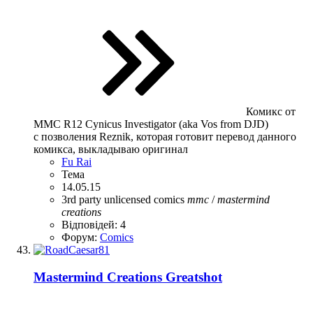
Комикс от
ММС R12 Cynicus Investigator (aka Vos from DJD)
с позволения Reznik, которая готовит перевод данного
комикса, выкладываю оригинал
Fu Rai
Тема
14.05.15
3rd party unlicensed
comics
mmc
/
mastermind
creations
Відповідей: 4
Форум:
Comics
Mastermind Creations Greatshot