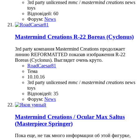
3rd party unlicensed
mmc
/
mastermind
creations
news
toys
Відповідей: 60
Форум:
News
Mastermind Creations R-22 Boreas (Cyclonus)
3rd party компания Mastermind Creations продолжает
линию REFORMATTED показав изображения R-22
Boreas (Cyclonus). Выглядит очень круто.
RoadCaesar81
Тема
10.10.16
3rd party unlicensed
mmc
/
mastermind
creations
news
toys
Відповідей: 35
Форум:
News
Mastermind Creations / Ocular Max Saltus
(Masterpiece Springer)
Пока еще, не так много информации об этой фигурке,