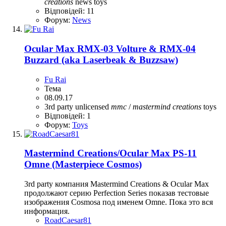
creations
news
toys
Відповідей: 11
Форум:
News
Ocular Max RMX-03 Volture & RMX-04
Buzzard (aka Laserbeak & Buzzsaw)
Fu Rai
Тема
08.09.17
3rd party unlicensed
mmc
/
mastermind
creations
toys
Відповідей: 1
Форум:
Toys
Mastermind Creations/Ocular Max PS-11
Omne (Masterpiece Cosmos)
3rd party компания Mastermind Creations & Ocular Max
продолжают серию Perfection Series показав тестовые
изображения Cosmosа под именем Omne. Пока это вся
информация.
RoadCaesar81