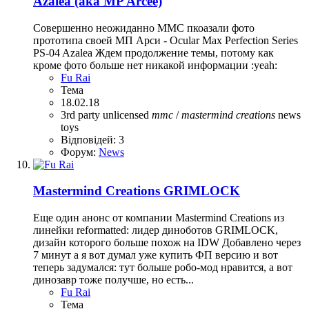
Azalea (aka MP Arcee)
Совершенно неожиданно MMC пкоазали фото
прототипа своей МП Арси - Ocular Max Perfection Series
PS-04 Azalea Ждем продолжение темы, потому как
кроме фото больше нет никакой информации :yeah:
Fu Rai
Тема
18.02.18
3rd party unlicensed
mmc
/
mastermind
creations
news
toys
Відповідей: 3
Форум:
News
Mastermind Creations GRIMLOCK
Еще один анонс от компании Mastermind Creations из
линейки reformatted: лидер диноботов GRIMLOCK,
дизайн которого больше похож на IDW Добавлено через
7 минут а я вот думал уже купить ФП версию и вот
теперь задумался: тут больше робо-мод нравится, а вот
динозавр тоже получше, но есть...
Fu Rai
Тема