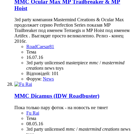
MMC Ocular Max MP Trailbreaker & MP
Hoist
3rd party компания Mastermind Creations & Ocular Max
продолжает серию Perfection Series показав MP
Trailbreaker под именем Terraegis и MP Hoist под именем
Artifex . Выглядят просто великолепно. Релиз - конец
2016г.
RoadCaesar81
Тема
16.07.16
3rd party unlicensed
masterpiece
mmc
/
mastermind
creations
news
toys
Відповідей: 101
Форум:
News
MMC Dicamus (IDW Roadbuster)
Пока только пару фоток - на новость не тянет
Fu Rai
Тема
08.05.16
3rd party unlicensed
mmc
/
mastermind
creations
news