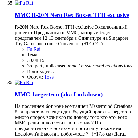
MMC R-20N Nero Rex Boxset TFH exclusive
R-20N Nero Rex Boxset TFH exclusive Эксклюзивный
рипеинт Предакинга от MMC, который будет
представлен 12-13 сентября в Сингапуре на Singapore
Toy Game and comic Convention (STGCC )
Fu Rai
Тема
30.08.15
3rd party unlicensed
mmc
/
mastermind
creations
toys
Відповідей: 3
Форум:
Toys
MMC Jaegertron (aka Lockdown)
На последнем бот-коне компанией Mastermind Creations
был представлен еще один будущий проект - Jaegertron.
Много споров возникло по поводу того кто это, кого
ММС решили воплотить в пластике? По
предварительным эскизам и прототипу похоже на
Lockdown'а Высота в робот-моде 7" (~17.8 см) Дата...