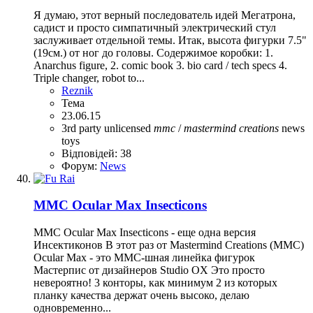
Я думаю, этот верный последователь идей Мегатрона,
садист и просто симпатичный электрический стул
заслуживает отдельной темы. Итак, высота фигурки 7.5"
(19см.) от ног до головы. Содержимое коробки: 1.
Anarchus figure, 2. comic book 3. bio card / tech specs 4.
Triple changer, robot to...
Reznik
Тема
23.06.15
3rd party unlicensed
mmc
/
mastermind
creations
news
toys
Відповідей: 38
Форум:
News
MMC Ocular Max Insecticons
MMC Ocular Max Insecticons - еще одна версия
Инсектиконов В этот раз от Mastermind Creations (MMC)
Ocular Max - это ММС-шная линейка фигурок
Мастерпис от дизайнеров Studio OX Это просто
невероятно! 3 конторы, как минимум 2 из которых
планку качества держат очень высоко, делаю
одновременно...