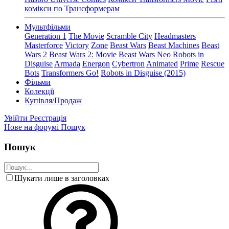
комікси по Трансформерам
Мультфільми
Generation 1
The Movie
Scramble City
Headmasters
Masterforce
Victory
Zone
Beast Wars
Beast Machines
Beast
Wars 2
Beast Wars 2: Movie
Beast Wars Neo
Robots in
Disguise
Armada
Energon
Cybertron
Animated
Prime
Rescue
Bots
Transformers Go!
Robots in Disguise (2015)
Фільми
Колекції
Купівля/Продаж
Увійти
Реєстрація
Нове на форумі
Пошук
Пошук
Шукати лише в заголовках