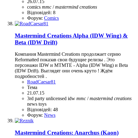
26.07.15
comics
mmc
/
mastermind
creations
Відповідей: 8
Форум:
Comics
Mastermind Creations Alpha (IDW Wing) &
Beta (IDW Drift)
Компания Mastermind Creations продолжает серию
Reformatted показав свои будущие релизы . Это
персонажи IDW и MTMTE - Alpha (IDW Wing) и Beta
(IDW Drift). Выглядят они очень круто ! Ждём
подробностей .
RoadCaesar81
Тема
21.07.15
3rd party unlicensed
idw
mmc
/
mastermind
creations
news
toys
Відповідей: 48
Форум:
News
Mastermind Creations: Anarchus (Kaon)