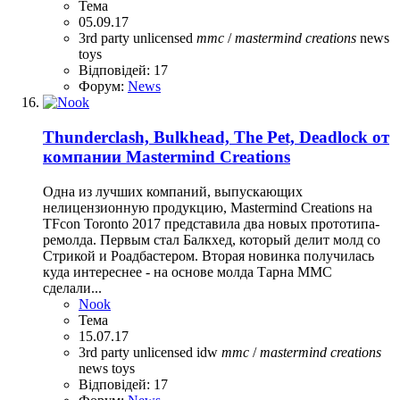
Тема
05.09.17
3rd party unlicensed
mmc
/
mastermind
creations
news
toys
Відповідей: 17
Форум:
News
Thunderclash, Bulkhead, The Pet, Deadlock от
компании Mastermind Creations
Одна из лучших компаний, выпускающих
нелицензионную продукцию, Mastermind Creations на
TFcon Toronto 2017 представила два новых прототипа-
ремолда. Первым стал Балкхед, который делит молд со
Стрикой и Роадбастером. Вторая новинка получилась
куда интереснее - на основе молда Тарна ММС
сделали...
Nook
Тема
15.07.17
3rd party unlicensed
idw
mmc
/
mastermind
creations
news
toys
Відповідей: 17