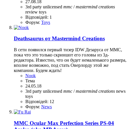
27.08.18
3rd party unlicensed
mmc
/
mastermind
creations
review
toys
Відповідей: 1
Форум:
Toys
Deathsaurus от Mastermind Creations
В сети появился первый тизер IDW Дезаруса от MMC,
пока что это только скриншот его головы из 3д-
редактора. Известно, что он будет немаленького размера,
вполне возможно, под стать Оверлорду этой же
компании. Будем ждать!
Nook
Тема
24.05.18
3rd party unlicensed
mmc
/
mastermind
creations
news
toys
Відповідей: 12
Форум:
News
MMC Ocular Max Perfection Series PS-04