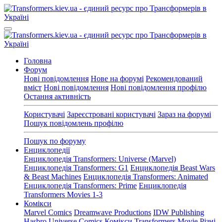
Головна
Форум
Нові повідомлення
Нове на форумі
Рекомендований
вміст
Нові повідомлення
Нові повідомлення профілю
Остання активність
Користувачі
Зареєстровані користувачі
Зараз на форумі
Пошук повідомлень профілю
Пошук по форуму
Енциклопедії
Енциклопедія Transformers: Universe (Marvel)
Енциклопедія Transformers: G1
Енциклопедія Beast Wars
& Beast Machines
Енциклопедія Transformers: Animated
Енциклопедія Transformers: Prime
Енциклопедія
Transformers Movies 1-3
Комікси
Marvel Comics
Dreamwave Productions
IDW Publishing
Hasbro Universe Comics
Комікси Transformers Movie
Різні