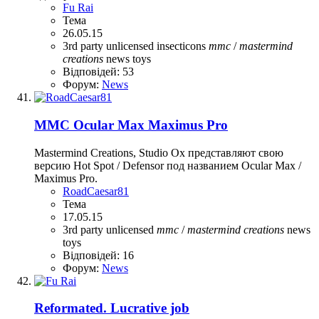
Fu Rai
Тема
26.05.15
3rd party unlicensed
insecticons
mmc
/
mastermind
creations
news
toys
Відповідей: 53
Форум:
News
MMC Ocular Max Maximus Pro
Mastermind Creations, Studio Ox представляют свою
версию Hot Spot / Defensor под названием Ocular Max /
Maximus Pro.
RoadCaesar81
Тема
17.05.15
3rd party unlicensed
mmc
/
mastermind
creations
news
toys
Відповідей: 16
Форум:
News
Reformated. Lucrative job