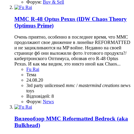
Форум:
Buy & Sell
MMC R-48 Optus Pexus (IDW Chaos Theory
Optimus Prime)
Очень приятно, особенно в последнее время, что ММС
продолжают свое движение в линейке REFORMATTED
и не зацикливаются на MP войне. Недавно на своей
странице фб они выложили фото /готового продукта?/
кибертронского Оптимуса, обозвав его R-48 Optus
Pexus. И как мы видим, это никто иной как Chaos...
Fu Rai
Тема
24.08.20
3rd party unlicensed
mmc
/
mastermind
creations
news
toys
Відповідей: 8
Форум:
News
Видеообзор MMC Reformatted Bedrock (aka
Bulkhead)