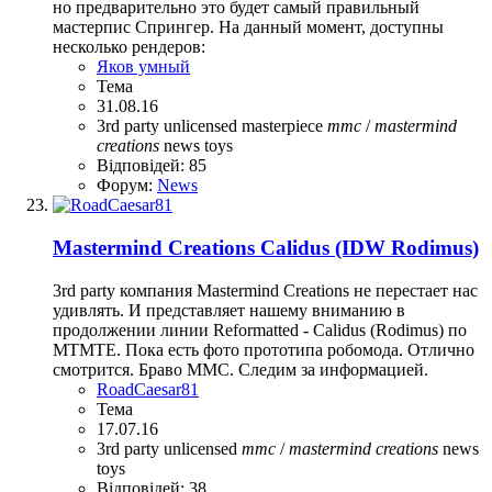
но предварительно это будет самый правильный
мастерпис Спрингер. На данный момент, доступны
несколько рендеров:
Яков умный
Тема
31.08.16
3rd party unlicensed
masterpiece
mmc
/
mastermind
creations
news
toys
Відповідей: 85
Форум:
News
Mastermind Creations Calidus (IDW Rodimus)
3rd party компания Mastermind Creations не перестает нас
удивлять. И представляет нашему вниманию в
продолжении линии Reformatted - Calidus (Rodimus) по
MTMTE. Пока есть фото прототипа робомода. Отлично
смотрится. Браво MMC. Следим за информацией.
RoadCaesar81
Тема
17.07.16
3rd party unlicensed
mmc
/
mastermind
creations
news
toys
Відповідей: 38