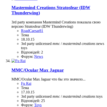
Mastermind Creations Stratosfear (IDW
Thunderwing)
3rd party компания Mastermind Creations показала свою
версию Stratosfear (IDW Thunderwing)
RoadCaesar81
Тема
18.10.15
3rd party unlicensed
mmc
/
mastermind
creations
news
toys
Відповідей: 2
Форум:
News
MMC/Ocular Max Jaguar
MMC/Ocular Max Jaguar что бы это значило...
Fu Rai
Тема
17.10.15
3rd party unlicensed
mmc
/
mastermind
creations
toys
Відповідей: 25
Форум:
Toys