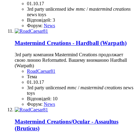
01.10.17
3rd party unlicensed
idw
mmc
/
mastermind
creations
news
toys
Відповідей: 3
Форум:
News
Mastermind Creations - Hardball (Warpath)
3rd party компания Mastermind Creations продолжает
свою линию Reformatted. Вашему вниманию Hardball
(Warpath)
RoadCaesar81
Тема
01.10.17
3rd party unlicensed
mmc
/
mastermind
creations
news
toys
Відповідей: 10
Форум:
News
Mastermind Creations/Ocular - Assaultus
(Bruticus)