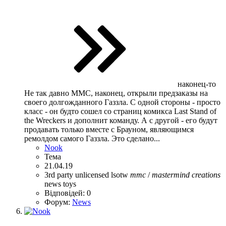
наконец-то
Не так давно ММС, наконец, открыли предзаказы на
своего долгожданного Газзла. С одной стороны - просто
класс - он будто сошел со страниц комикса Last Stand of
the Wreckers и дополнит команду. А с другой - его будут
продавать только вместе с Брауном, являющимся
ремолдом самого Газзла. Это сделано...
Nook
Тема
21.04.19
3rd party unlicensed
lsotw
mmc
/
mastermind
creations
news
toys
Відповідей: 0
Форум:
News