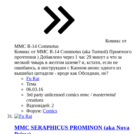
Комикс от
ММС R-14 Commotus
Комикс от ММС R-14 Commotus (aka Turmoil) Приятного
прочтения ) Добавлено через 1 час 29 минут а что за
мелкий чмырь в желтом шлеме? и, кстати, если не
ошибаюсь, в инструкции с Каоном анонс одного из
вышибал цитадели - вроде как Обсидиан, не?
Fu Rai
Тема
06.03.16
3rd party unlicensed
comics
mmc
/
mastermind
creations
Відповідей: 2
Форум:
Comics
MMC SERAPHICUS PROMINON (aka Nova