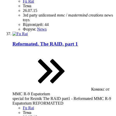
Fu Rai
Тема
26.07.15
3rd party unlicensed
mmc
/
mastermind
creations
news
toys
Відповідей: 44
Форум:
News
Reformated. The RAID. part 1
Комикс от
ММС R-9 Eupatorium
special for Reznik The RAID part1 - Reformated ММС R-9
Eupatorium REFORMATTED
Fu Rai
Тема