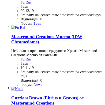
Fu Rai
Тема
09.12.19
3rd party unlicensed
mmc
/
mastermind
creations
toys
Відповідей: 0
Форум:
Toys
Mastermind Creations Mnemo (IDW
Chromedome)
Небольшая превьюшка грядущего Хрома: Mastermind
Creations Mnemo от Paik4Life
Fu Rai
Тема
10.11.19
3rd party unlicensed
mmc
/
mastermind
creations
news
toys
Відповідей: 0
Форум:
News
Guzzle и Brawn (Ebrius и Gravus) от
Mastermind Creations