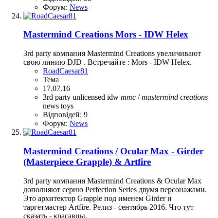
Форум:
News
Mastermind Creations Mors - IDW Helex
3rd party компания Mastermind Creations увеличивают
свою линию DJD . Встречайте : Mors - IDW Helex.
RoadCaesar81
Тема
17.07.16
3rd party unlicensed
idw
mmc
/
mastermind
creations
news
toys
Відповідей: 9
Форум:
News
Mastermind Creations / Ocular Max - Girder
(Masterpiece Grapple) & Artfire
3rd party компания Mastermind Creations & Ocular Max
дополняют серию Perfection Series двумя персонажами.
Это архитектор Grapple под именем Girder и
таргетмастер Artfire. Релиз - сентябрь 2016. Что тут
сказать - красавцы.