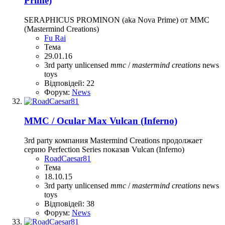
Prime)
SERAPHICUS PROMINON (aka Nova Prime) от MMC
(Mastermind Creations)
Fu Rai
Тема
29.01.16
3rd party unlicensed
mmc
/
mastermind
creations
news
toys
Відповідей: 22
Форум:
News
MMC / Ocular Max Vulcan (Inferno)
3rd party компания Mastermind Creations продолжает
серию Perfection Series показав Vulcan (Inferno)
RoadCaesar81
Тема
18.10.15
3rd party unlicensed
mmc
/
mastermind
creations
news
toys
Відповідей: 38
Форум:
News