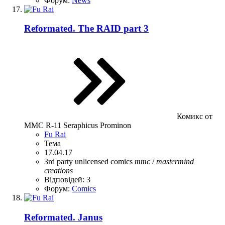
Форум:
News
Reformated. The RAID part 3
Комикс от
MMC R-11 Seraphicus Prominon
Fu Rai
Тема
17.04.17
3rd party unlicensed
comics
mmc
/
mastermind
creations
Відповідей: 3
Форум:
Comics
Reformated. Janus