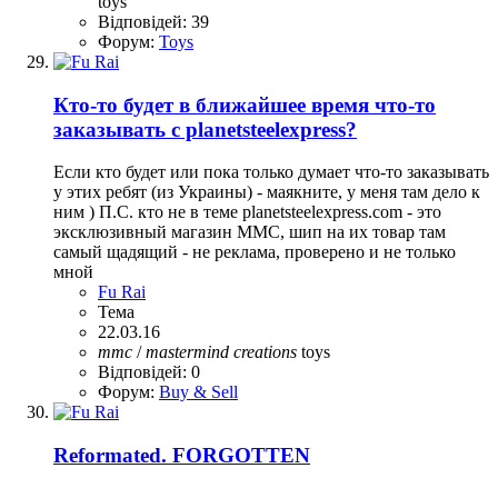
toys
Відповідей: 39
Форум:
Toys
Кто-то будет в ближайшее время что-то
заказывать с planetsteelexpress?
Если кто будет или пока только думает что-то заказывать
у этих ребят (из Украины) - маякните, у меня там дело к
ним ) П.С. кто не в теме planetsteelexpress.com - это
эксклюзивный магазин ММС, шип на их товар там
самый щадящий - не реклама, проверено и не только
мной
Fu Rai
Тема
22.03.16
mmc
/
mastermind
creations
toys
Відповідей: 0
Форум:
Buy & Sell
Reformated. FORGOTTEN