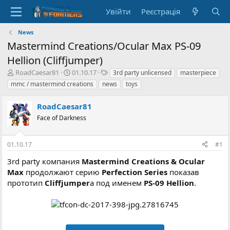
Увійти
Реєстрація
News
Mastermind Creations/Ocular Max PS-09
Hellion (Cliffjumper)
А
Д
Т
RoadCaesar81
01.10.17
3rd party unlicensed
masterpiece
в
а
е
mmc / mastermind creations
news
toys
т
т
г
о
а
и
RoadCaesar81
р
с
т
Face of Darkness
т
е
в
м
о
01.10.17
#1
и
р
е
3rd party компания
Mastermind Creations & Ocular
н
Max
продолжают серию
Perfection Series
показав
н
прототип
Cliffjumper
а под именем
PS-09 Hellion
.
я