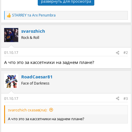
развернуть для просмотра
STARREY
та
Arx Penumbra
Р
е
а
svarozhich
к
ц
Rock & Roll
і
ї
:
01.10.17
#2
А что это за кассетники на заднем плане?
RoadCaesar81
Face of Darkness
01.10.17
#3
svarozhich сказав(ла):
А что это за кассетники на заднем плане?