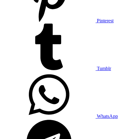
Опис
Комикс от ММС R-19 Kultur
Ви повинні увійти або зареєструватися, щоб відповісти.
Поділитися:
Facebook