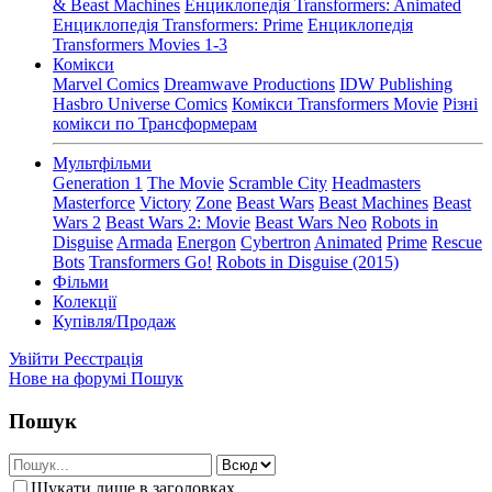
& Beast Machines
Енциклопедія Transformers: Animated
Енциклопедія Transformers: Prime
Енциклопедія
Transformers Movies 1-3
Комікси
Marvel Comics
Dreamwave Productions
IDW Publishing
Hasbro Universe Comics
Комікси Transformers Movie
Різні
комікси по Трансформерам
Мультфільми
Generation 1
The Movie
Scramble City
Headmasters
Masterforce
Victory
Zone
Beast Wars
Beast Machines
Beast
Wars 2
Beast Wars 2: Movie
Beast Wars Neo
Robots in
Disguise
Armada
Energon
Cybertron
Animated
Prime
Rescue
Bots
Transformers Go!
Robots in Disguise (2015)
Фільми
Колекції
Купівля/Продаж
Увійти
Реєстрація
Нове на форумі
Пошук
Пошук
Шукати лише в заголовках