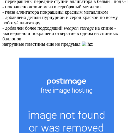
- перекрашены передние ступни аллигатора в белый - под G1
- покрашено лезвие меча в серебряный металлик
- глаза аллигатора покрашены красным металликом
- добавлено детали пурпурной и серой краской по всему
роботу/аллигатору
- добавлен более подходящий
weapon storage
на спине -
высверлено и покрашено отверстие в одном из спинных
баллонов
нагрудные пластины еще не предумал