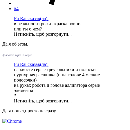
#4
Fu Rai сказав(ла):
в реальности режит краска ровно
или ты о чем?
Натисніть, щоб розгорнути...
Да,я об этом.
Добавлено через 35 секунд
Fu Rai сказав(ла):
на хвосте серые треугольники и полоски
пурпурная расшивка (и на голове 4 мелкие
полосочки)
на руках робота и голове аллигатора серые
элементы
?
Натисніть, щоб розгорнути...
Да я понял,просто не сразу.