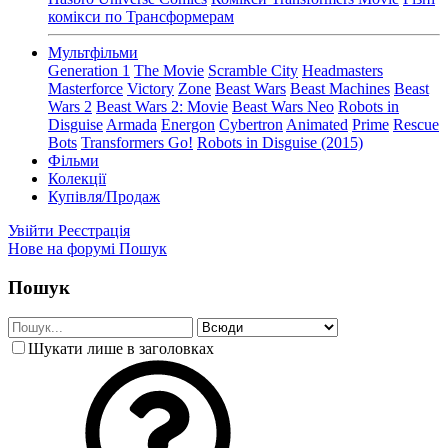
комікси по Трансформерам
Мультфільми
Generation 1
The Movie
Scramble City
Headmasters
Masterforce
Victory
Zone
Beast Wars
Beast Machines
Beast
Wars 2
Beast Wars 2: Movie
Beast Wars Neo
Robots in
Disguise
Armada
Energon
Cybertron
Animated
Prime
Rescue
Bots
Transformers Go!
Robots in Disguise (2015)
Фільми
Колекції
Купівля/Продаж
Увійти
Реєстрація
Нове на форумі
Пошук
Пошук
Шукати лише в заголовках