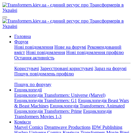
Головна
Форум
Нові повідомлення
Нове на форумі
Рекомендований
вміст
Нові повідомлення
Нові повідомлення профілю
Остання активність
Користувачі
Зареєстровані користувачі
Зараз на форумі
Пошук повідомлень профілю
Пошук по форуму
Енциклопедії
Енциклопедія Transformers: Universe (Marvel)
Енциклопедія Transformers: G1
Енциклопедія Beast Wars
& Beast Machines
Енциклопедія Transformers: Animated
Енциклопедія Transformers: Prime
Енциклопедія
Transformers Movies 1-3
Комікси
Marvel Comics
Dreamwave Productions
IDW Publishing
Hasbro Universe Comics
Комікси Transformers Movie
Різні