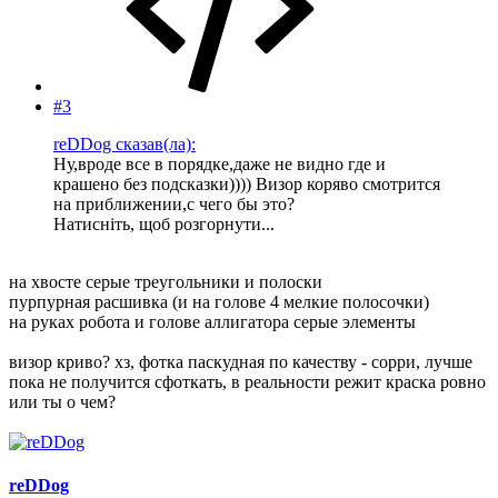
#3
reDDog сказав(ла):
Ну,вроде все в порядке,даже не видно где и
крашено без подсказки)))) Визор коряво смотрится
на приближении,с чего бы это?
Натисніть, щоб розгорнути...
на хвосте серые треугольники и полоски
пурпурная расшивка (и на голове 4 мелкие полосочки)
на руках робота и голове аллигатора серые элементы
визор криво? хз, фотка паскудная по качеству - сорри, лучше
пока не получится сфоткать, в реальности режит краска ровно
или ты о чем?
reDDog