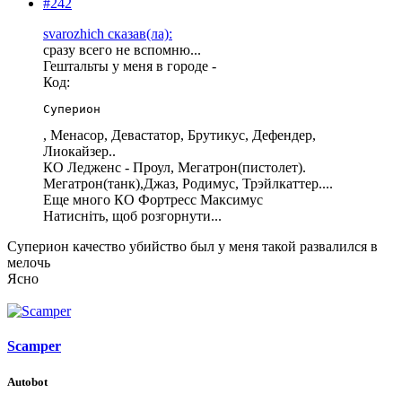
#242
svarozhich сказав(ла):
сразу всего не вспомню...
Гештальты у меня в городе -
Код:
Суперион
, Менасор, Девастатор, Брутикус, Дефендер,
Лиокайзер..
КО Ледженс - Проул, Мегатрон(пистолет).
Мегатрон(танк),Джаз, Родимус, Трэйлкаттер....
Еще много КО Фортресс Максимус
Натисніть, щоб розгорнути...
Суперион качество убийство был у меня такой развалился в
мелочь
Ясно
Scamper
Autobot