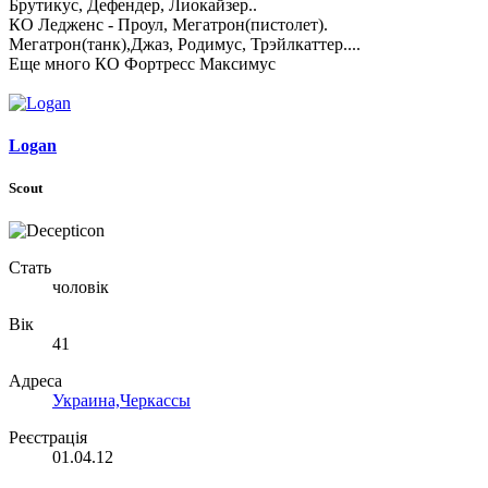
Брутикус, Дефендер, Лиокайзер..
КО Ледженс - Проул, Мегатрон(пистолет).
Мегатрон(танк),Джаз, Родимус, Трэйлкаттер....
Еще много КО Фортресс Максимус
Logan
Scout
Стать
чоловік
Вік
41
Адреса
Украина,Черкассы
Реєстрація
01.04.12