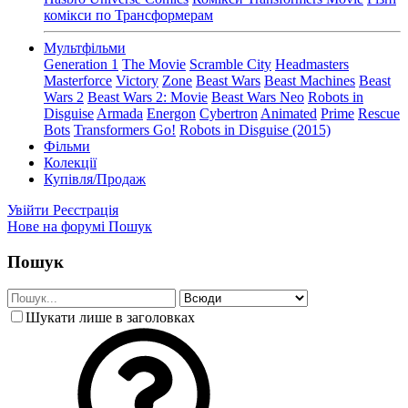
комікси по Трансформерам
Мультфільми
Generation 1
The Movie
Scramble City
Headmasters
Masterforce
Victory
Zone
Beast Wars
Beast Machines
Beast
Wars 2
Beast Wars 2: Movie
Beast Wars Neo
Robots in
Disguise
Armada
Energon
Cybertron
Animated
Prime
Rescue
Bots
Transformers Go!
Robots in Disguise (2015)
Фільми
Колекції
Купівля/Продаж
Увійти
Реєстрація
Нове на форумі
Пошук
Пошук
Шукати лише в заголовках