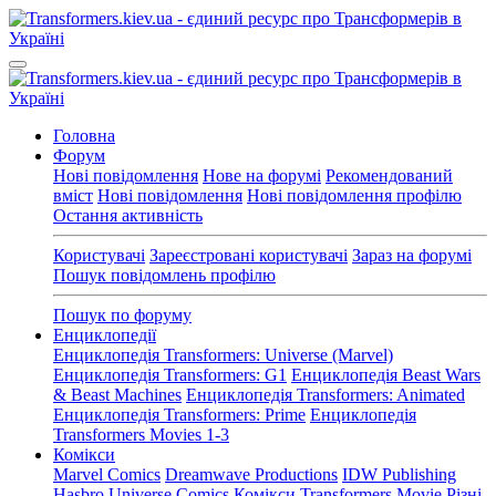
Головна
Форум
Нові повідомлення
Нове на форумі
Рекомендований
вміст
Нові повідомлення
Нові повідомлення профілю
Остання активність
Користувачі
Зареєстровані користувачі
Зараз на форумі
Пошук повідомлень профілю
Пошук по форуму
Енциклопедії
Енциклопедія Transformers: Universe (Marvel)
Енциклопедія Transformers: G1
Енциклопедія Beast Wars
& Beast Machines
Енциклопедія Transformers: Animated
Енциклопедія Transformers: Prime
Енциклопедія
Transformers Movies 1-3
Комікси
Marvel Comics
Dreamwave Productions
IDW Publishing
Hasbro Universe Comics
Комікси Transformers Movie
Різні