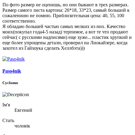
По фото размер не оценишь, но они бывают в трех размерах.
Размер самого листа картона: 26*18, 33*23, самый большой к
сожалениию не помню. Приблизительная цена: 40, 55, 100
соответственно.
Я обладаю большей частью самых мелких из них. Качество
моих(покупал года4-5 назад) терпимое, а вот те что продают
сейчас( с русскими надписями) еще хуже... пластик хрупкий и
еще более упрощены детали, проверил на Лиокайзере, когда
захотел из Гайхоука сделать Хеллбэта)))
Paso4nik
Cyclonus
Ім'я
Евгений
Стать
чоловік