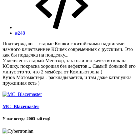
#248
Подтверждаю.... старые Кошки с китайскими надписями
намного качественнее КОшек современных с русскими. Это
как бы подделка на подделку...
У меня есть старый Меназор, так отлично качество как на
КОшку. покраска хорошая без дефектов... Самый большой его
минус это то, что 2 мембера от Компьютрона )
Кузов Мотомастера - раскладывается, и там даже катапульта
пружинная есть )
MC_Blazemaster
У нас всегда 2005-ый год!