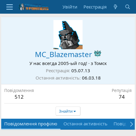
Увійти
Реєстрація
MC_Blazemaster
У нас всегда 2005-ый год!
·
з
Томск
Реєстрація
05.07.13
Остання активність
06.03.18
Повідомлення
Репутація
512
74
Знайти
Повідомлення профілю
Остання активність
Повідомл