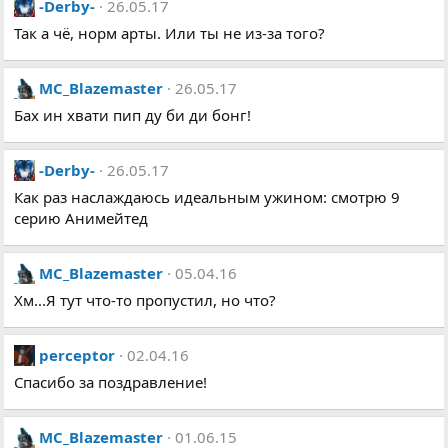
-Derby-
26.05.17
Так а чё, норм арты. Или ты не из-за того?
MC_Blazemaster
26.05.17
Бах ин хвати пип ду би ди бонг!
-Derby-
26.05.17
Как раз наслаждаюсь идеальным ужином: смотрю 9
серию Анимейтед
MC_Blazemaster
05.04.16
Хм...Я тут что-то пропустил, но что?
perceptor
02.04.16
Cпасибо за поздравление!
MC_Blazemaster
01.06.15