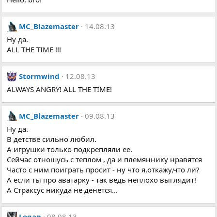
MC_Blazemaster
14.08.13
Ну да.
ALL THE TIME !!!
Stormwind
12.08.13
ALWAYS ANGRY! ALL THE TIME!
MC_Blazemaster
09.08.13
Ну да.
В детстве сильно любил.
А игрушки только подкрепляли ее.
Сейчас отношусь с теплом , да и племяннику нравятся
Часто с ним поиграть просит - ну что я,откажу,что ли?
А если ты про аватарку - так ведь неплохо выглядит!
А Страксус никуда не денется...
Logan
08.08.13