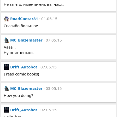
Не за что, именинник вы наш..
RoadCaesar81
01.06.15
Спасибо большое
MC_Blazemaster
07.05.15
Аааа...
Ну пнятненько.
Drift_Autobot
07.05.15
I read comic books)
MC_Blazemaster
03.05.15
How you doing?
Drift_Autobot
02.05.15
Hello, bro!