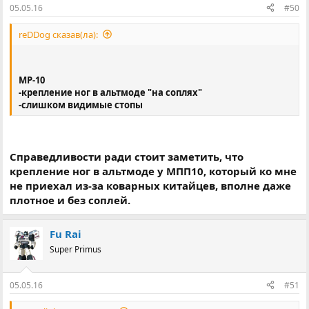
05.05.16
#50
reDDog сказав(ла):
МР-10
-крепление ног в альтмоде "на соплях"
-слишком видимые стопы
Справедливости ради стоит заметить, что
крепление ног в альтмоде у МПП10, который ко мне
не приехал из-за коварных китайцев, вполне даже
плотное и без соплей.
Fu Rai
Super Primus
05.05.16
#51