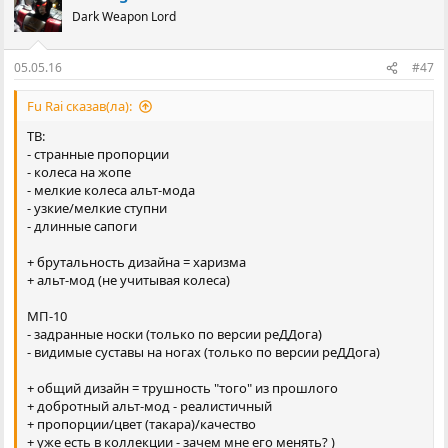
Dark Weapon Lord
05.05.16
#47
Fu Rai сказав(ла):
ТВ:
- странные пропорции
- колеса на жопе
- мелкие колеса альт-мода
- узкие/мелкие ступни
- длинные сапоги
+ брутальность дизайна = харизма
+ альт-мод (не учитывая колеса)
МП-10
- задранные носки (только по версии реДДога)
- видимые суставы на ногах (только по версии реДДога)
+ общий дизайн = трушность "того" из прошлого
+ добротный альт-мод - реалистичный
+ пропорции/цвет (такара)/качество
+ уже есть в коллекции - зачем мне его менять? )