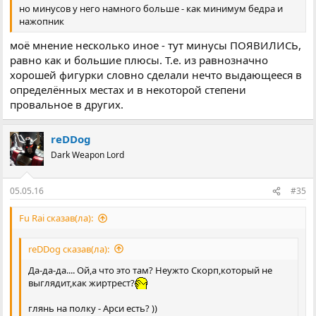
но минусов у него намного больше - как минимум бедра и
нажопник
моё мнение несколько иное - тут минусы ПОЯВИЛИСЬ,
равно как и большие плюсы. Т.е. из равнозначно
хорошей фигурки словно сделали нечто выдающееся в
определённых местах и в некоторой степени
провальное в других.
reDDog
Dark Weapon Lord
05.05.16
#35
Fu Rai сказав(ла):
reDDog сказав(ла):
Да-да-да.... Ой,а что это там? Неужто Скорп,который не
выглядит,как жиртрест?
глянь на полку - Арси есть? ))