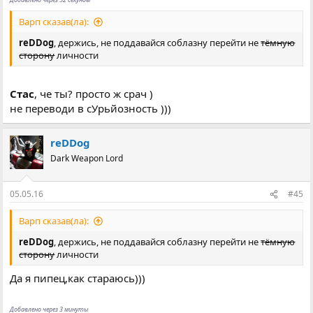
Варп сказав(ла):
reDDog
, держись, не поддавайся соблазну перейти не
тёмную
сторону
личности
Стас
, че ты? просто ж срач )
не переводи в сУрьйозность )))
reDDog
Dark Weapon Lord
05.05.16
#45
Варп сказав(ла):
reDDog
, держись, не поддавайся соблазну перейти не
тёмную
сторону
личности
Да я пипец,как стараюсь)))
Добавлено через 3 минуты