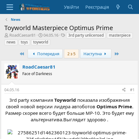
Увійти
Реєстрація
News
Toyworld Masterpiece Optimus Prime
А
Д
Т
RoadCaesar81
04.05.16
3rd party unlicensed
masterpiece
в
а
е
news
toys
toyworld
т
т
г
о
а
и
Перший
Останній
Попередня
2 з 5
Наступна
р
с
т
т
RoadCaesar81
е
в
м
Face of Darkness
о
и
р
е
04.05.16
#1
н
н
3rd party компания
Toyworld
показала изображения
я
своей новой версии лидера автоботов
Optimus Prime
.
Размер скорее всего будет больше MP-10. Это будет ему
альтернатива.Выглядит здорово .