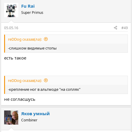
Fu Rai
Super Primus
05.05.16
#49
reDDog сказав(ла):
-слишком видимые стопы
есть такое
reDDog сказав(ла):
-крепление ног в альтмоде "на соплях"
не согласшусь
Яков умный
Combiner