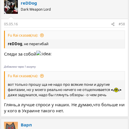
reDDog
Dark Weapon Lord
05.05.16
#58
Fu Rai сказав(ла):
reDDog
, не перегибай
Следи за собой
Добавлено через 1 минуту
Fu Rai сказав(ла):
вот только прошу ща не надо про всякие пони и другие
фантазии, но у моего реально ничего не отщелкивается
даже задумался, надо бы глянуть обзоры - о чем речь
Глянь,а лучше спроси у наших. Не думаю,что больше ни
у кого в Украине такого нет.
Варп