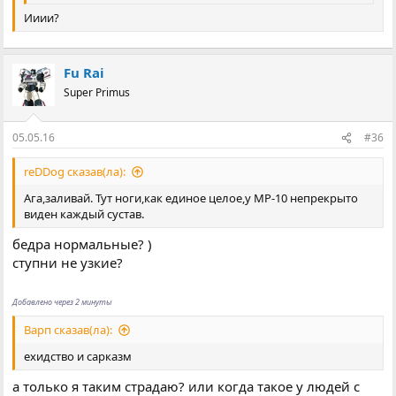
Ииии?
Fu Rai
Super Primus
05.05.16
#36
reDDog сказав(ла):
Ага,заливай. Тут ноги,как единое целое,у МР-10 непрекрыто
виден каждый сустав.
бедра нормальные? )
ступни не узкие?
Добавлено через 2 минуты
Варп сказав(ла):
ехидство и сарказм
а только я таким страдаю? или когда такое у людей с