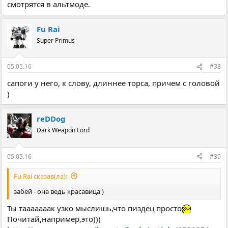
смотрятся в альтмоде.
Fu Rai
Super Primus
05.05.16
#38
сапоги у него, к слову, длиннее торса, причем с головой
)
reDDog
Dark Weapon Lord
05.05.16
#39
Fu Rai сказав(ла):
забей - она ведь красавица )
Ты тааааааак узко мыслишь,что пиздец просто
Почитай,например,это)))