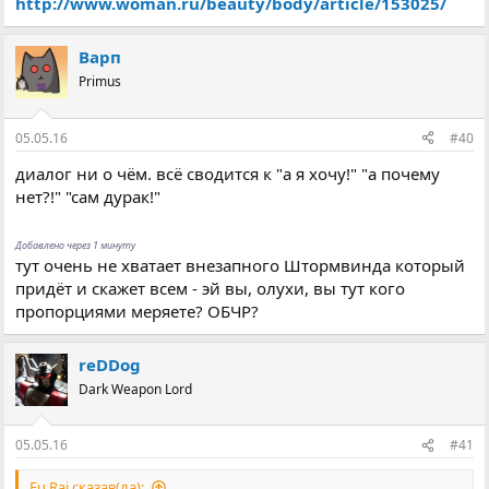
http://www.woman.ru/beauty/body/article/153025/
Варп
Primus
05.05.16
#40
диалог ни о чём. всё сводится к "а я хочу!" "а почему
нет?!" "сам дурак!"
Добавлено через 1 минуту
тут очень не хватает внезапного Штормвинда который
придёт и скажет всем - эй вы, олухи, вы тут кого
пропорциями меряете? ОБЧР?
reDDog
Dark Weapon Lord
05.05.16
#41
Fu Rai сказав(ла):