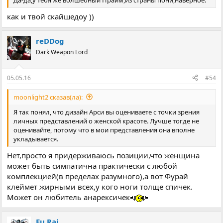
как и твой скайшедоу ))
reDDog
Dark Weapon Lord
05.05.16
#54
moonlight2 сказав(ла):
Я так понял, что дизайн Арси вы оцениваете с точки зрения
личных представлений о женской красоте. Лучше тогде не
оценивайте, потому что в мои представления она вполне
укладывается.
Нет,просто я придерживаюсь позиции,что женщина
может быть симпатична практически с любой
комплекцией(в пределах разумного),а вот Фурай
клеймет жирными всех,у кого ноги толще спичек.
Может он любитель анарексичек
Fu Rai