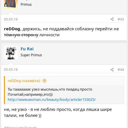
Primus
05.05.16
#43
reDDog
, держись, не поддавайся соблазну перейти не
тёмную сторону
личности
Fu Rai
Super Primus
05.05.16
#44
reDDog сказав(ла):
Ты тааааааак узко мыслишь,что пиздец просто
Почитай,например,это)))
http://www.woman.ru/beauty/body/article/153025/
не, не узко - я не люблю просто, когда ляшка шире
талии, не более ))
Добавлено через 52 секунды