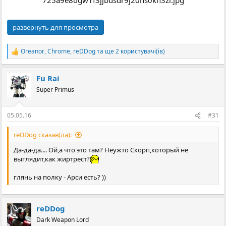
развернуть для просмотра
Oreanor
,
Chrome
,
reDDog
та ще 2 користувачі(ів)
Р
е
а
Fu Rai
к
ц
Super Primus
і
ї
:
05.05.16
#31
reDDog сказав(ла):
Да-да-да.... Ой,а что это там? Неужто Скорп,который не
выглядит,как жиртрест?
глянь на полку - Арси есть? ))
reDDog
Dark Weapon Lord