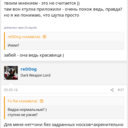
твоим мнением - это не считается ))
там вон ктулха приложили - очень похож ведь, правда?
но я же понимаю, что шутка просто
Добавлено через 24 секунды
reDDog сказав(ла):
Ииии?
забей - она ведь красавица )
reDDog
Dark Weapon Lord
05.05.16
#37
Fu Rai сказав(ла):
бедра нормальные? )
ступни не узкие?
Для меня нет+они без задранных носков+ахренительно