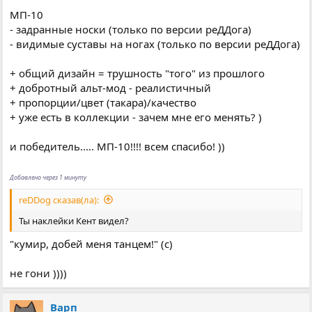
МП-10
- задранные носки (только по версии реДДога)
- видимые суставы на ногах (только по версии реДДога)
+ общий дизайн = трушность "того" из прошлого
+ добротный альт-мод - реалистичный
+ пропорции/цвет (такара)/качество
+ уже есть в коллекции - зачем мне его менять? )
и победитель..... МП-10!!!! всем спасибо! ))
Добавлено через 1 минуту
reDDog сказав(ла):
Ты наклейки Кент видел?
"кумир, добей меня танцем!" (с)
не гони ))))
Варп