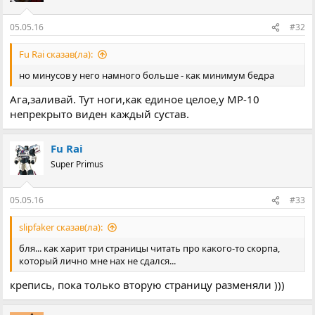
05.05.16
#32
Fu Rai сказав(ла):
но минусов у него намного больше - как минимум бедра
Ага,заливай. Тут ноги,как единое целое,у МР-10
непрекрыто виден каждый сустав.
Fu Rai
Super Primus
05.05.16
#33
slipfaker сказав(ла):
бля... как харит три страницы читать про какого-то скорпа,
который лично мне нах не сдался...
крепись, пока только вторую страницу разменяли )))