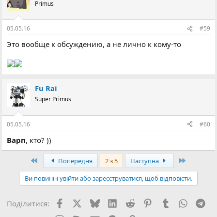
Primus
05.05.16
#59
Это вообще к обсуждению, а не лично к кому-то
Fu Rai
Super Primus
05.05.16
#60
Варп
, кто? ))
Перший
Останній
Попередня
2 з 5
Наступна
Ви повинні увійти або зареєструватися, щоб відповісти.
Facebook
X (Twitter)
Bluesky
LinkedIn
Reddit
Pinterest
Tumblr
WhatsA
Tel
Поділитися: