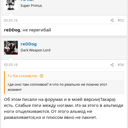
Super Primus
05.05.16
#55
reDDog
, не перегибай
reDDog
Dark Weapon Lord
05.05.16
#56
Fu Rai сказав(ла):
где оно там сопливое? я что-то реально не помню этот
момент
Об этом писали на форумах и в моей версии(Такара)
есть. Слабые пэги между ногами. Из-за этого в альтмоде
ноги отщелкиваются. От этого альмод не
разваливается,но и плюсом явно не пахнет.