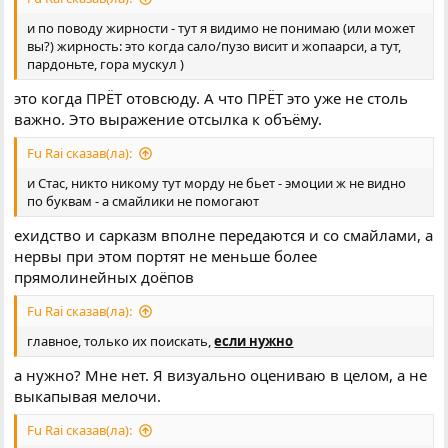
и по поводу жирности - тут я видимо не понимаю (или может
вы?) жирность: это когда сало/пузо висит и жопаарси, а тут,
пардоньте, гора мускул )
это когда ПРЁТ отовсюду. А что ПРЁТ это уже не столь
важно. Это выражение отсылка к объёму.
Fu Rai сказав(ла):
и Стас, никто никому тут морду не бьет - эмоции ж не видно
по буквам - а смайлики не помогают
ехидство и сарказм вполне передаются и со смайлами, а
нервы при этом портят не меньше более
прямолинейных доёпов
Fu Rai сказав(ла):
главное, только их поискать,
если нужно
а нужно? Мне нет. Я визуально оцениваю в целом, а не
выкапывая мелочи.
Fu Rai сказав(ла):