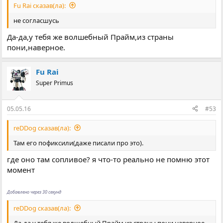
Fu Rai сказав(ла):
не согласшусь
Да-да,у тебя же волшебный Прайм,из страны
пони,наверное.
Fu Rai
Super Primus
05.05.16
#53
reDDog сказав(ла):
Там его пофиксили(даже писали про это).
где оно там сопливое? я что-то реально не помню этот
момент
Добавлено через 30 секунд
reDDog сказав(ла):
Да-да,у тебя же волшебный Прайм,из страны пони,наверное.