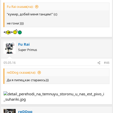
Fu Rai сказав(ла):
"кумир, добей меня танцем!" (с)
не гони ))))
Fu Rai
Super Primus
05.05.16
#46
reDDog сказав(ла):
Да я пипец,как стараюсь)))
reDDog