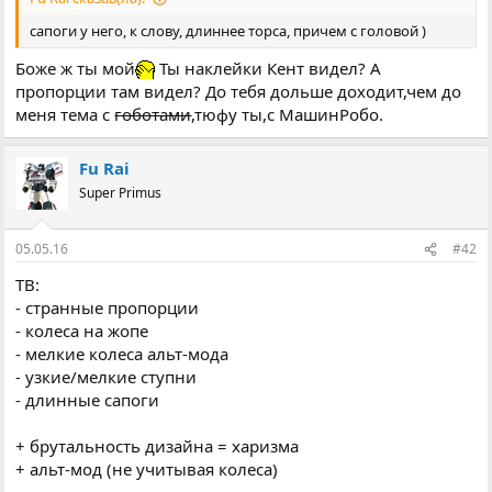
сапоги у него, к слову, длиннее торса, причем с головой )
Боже ж ты мой
Ты наклейки Кент видел? А
пропорции там видел? До тебя дольше доходит,чем до
меня тема с
гоботами
,тюфу ты,с МашинРобо.
Fu Rai
Super Primus
05.05.16
#42
ТВ:
- странные пропорции
- колеса на жопе
- мелкие колеса альт-мода
- узкие/мелкие ступни
- длинные сапоги
+ брутальность дизайна = харизма
+ альт-мод (не учитывая колеса)