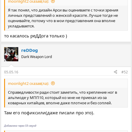
moonlight2 сказав(ла):
Я так понял, что дизайн Арси вы оцениваете с точки зрения
личных представлений о женской красоте. Лучше тогде не
оценивайте, потому что в мои представления она вполне
укладывается.
то касалось реДДога только )
reDDog
Dark Weapon Lord
05.05.16
#52
moonlight2 сказав(ла):
Справедливости ради стоит заметить, что крепление ног в
альтмоде у МПП10, который ко мне не приехал из-за
коварных китайцев, вполне даже плотное и без соплей.
Там его пофиксили(даже писали про это).
Добавлено через 59 секунд