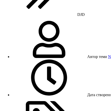
DJD
Автор теми
N
Дата створен