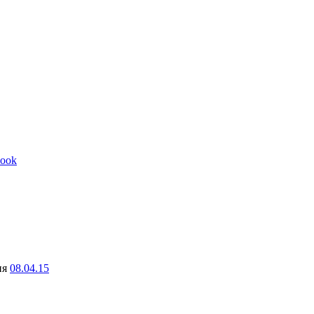
ook
ня
08.04.15