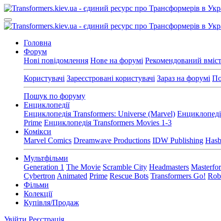
Головна
Форум
Нові повідомлення
Нове на форумі
Рекомендований вміс
Користувачі
Зареєстровані користувачі
Зараз на форумі
По
Пошук по форуму
Енциклопедії
Енциклопедія Transformers: Universe (Marvel)
Енциклопедія
Prime
Енциклопедія Transformers Movies 1-3
Комікси
Marvel Comics
Dreamwave Productions
IDW Publishing
Hasb
Мультфільми
Generation 1
The Movie
Scramble City
Headmasters
Masterfo
Cybertron
Animated
Prime
Rescue Bots
Transformers Go!
Robo
Фільми
Колекції
Купівля/Продаж
Увійти
Реєстрація