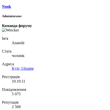
Nook
Administrator
Команда форуму
Ім'я
Anatolii
Стать
чоловік
Адреса
Kyiv, Ukraine
Реєстрація
10.10.11
Повідомлення
5 075
Репутація
2 568