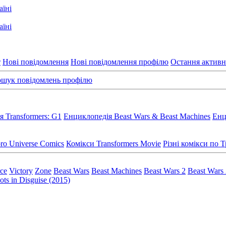
т
Нові повідомлення
Нові повідомлення профілю
Остання активн
шук повідомлень профілю
 Transformers: G1
Енциклопедія Beast Wars & Beast Machines
Енц
ro Universe Comics
Комікси Transformers Movie
Різні комікси по
rce
Victory
Zone
Beast Wars
Beast Machines
Beast Wars 2
Beast Wars
ts in Disguise (2015)