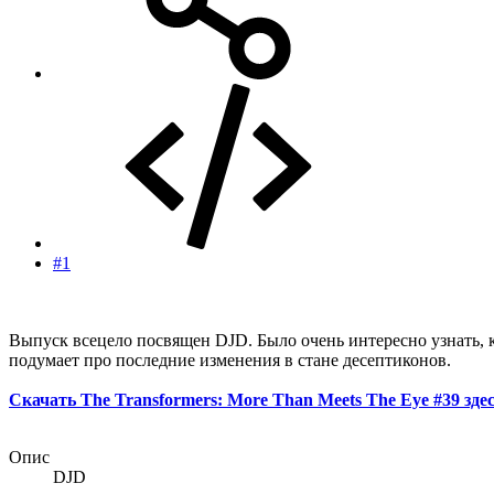
#1
Выпуск всецело посвящен DJD. Было очень интересно узнать, ка
подумает про последние изменения в стане десептиконов.
Скачать The Transformers: More Than Meets The Eye #39 здес
Опис
DJD