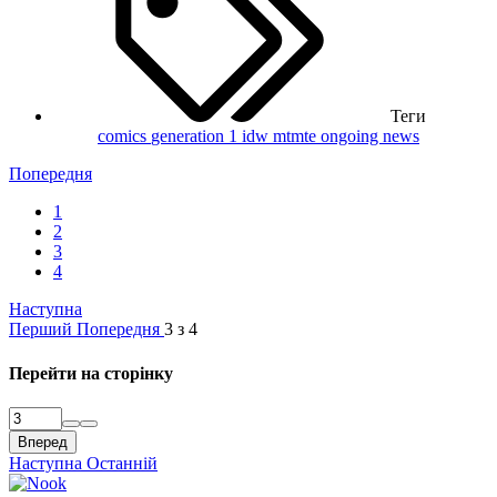
Теги
comics
generation 1
idw
mtmte ongoing
news
Попередня
1
2
3
4
Наступна
Перший
Попередня
3 з 4
Перейти на сторінку
Вперед
Наступна
Останній