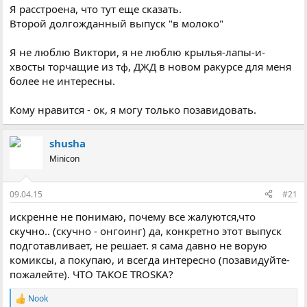
Я расстроена, что тут еще сказать.
Второй долгожданный выпуск "в молоко"
Я не люблю Виктори, я не люблю крылья-лапы-и-
хвосты торчащие из тф, ДЖД в новом ракурсе для меня
более не интересны.
Кому нравится - ок, я могу только позавидовать.
shusha
Minicon
09.04.15
#21
искренне не понимаю, почему все жалуются,что
скучно.. (скучно - онгоинг) да, конкретно этот выпуск
подготавливает, не решает. я сама давно не ворую
комиксы, а покупаю, и всегда интересно (позавидуйте-
пожалейте). ЧТО ТАКОЕ TROSKA?
Nook
Р