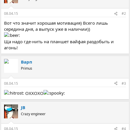
і
ї
:
08.04.15
#2
Вот что значит хорошая мотивация) Всего лишь
середина дня, а выпуск уже в наличии))
Ща надо где-нить на планшет вайфая раздобыть и
агонь!
Варп
Primus
08.04.15
#3
ОХХОХО
JB
Crazy engineer
08.04.15
#4