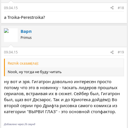
09.04.15
#18
а Troika-Perestroika?
Варп
Primus
09.04.15
#19
Reznik сказав(ла):
Nook, ну тогда не буду читать
ну вот и зря. Гигатрон довольно интересен просто
потому что это в новинку - таскать лидеров прошлых
сериалов, встраивая их в сюжет. Сейбер был, Гигатрон
был, щаз вот Дэсзарос. Так и до Криотека дойдём)) Во
второй серии про Дрифта рисовка самого комикса из
категории "ВЫРВИ ГЛАЗ" - это основной стопфактор.
Добавлено через 26 секунд