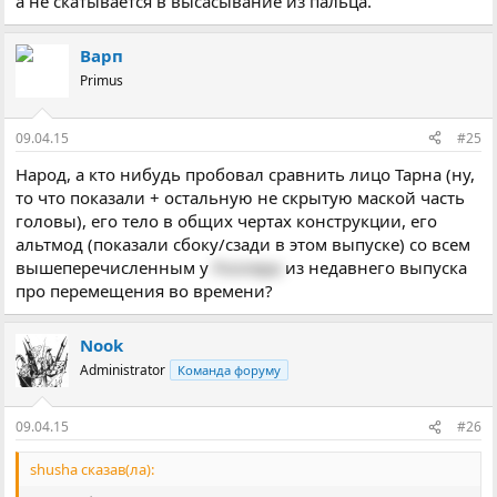
а не скатывается в высасывание из пальца.
Варп
Primus
09.04.15
#25
Народ, а кто нибудь пробовал сравнить лицо Тарна (ну,
то что показали + остальную не скрытую маской часть
головы), его тело в общих чертах конструкции, его
альтмод (показали сбоку/сзади в этом выпуске) со всем
вышеперечисленным у
Роллера
из недавнего выпуска
про перемещения во времени?
Nook
Administrator
Команда форуму
09.04.15
#26
shusha сказав(ла):