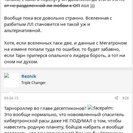
от не разделенной ли любви к ОП
лол )))
Вообще пока все довольно странно. Вселенная с
разбитым ЛЛ становится не такой уж и
альтернативной.
Хотя, если вселенных таки две, и данные с Мегатроном
на измене попали туда по ошибке, то будет забавно,
если Тарн приперся опального лидера бороть, а тот ни
сном ни духом.
Reznik
Triple Changer
09.04.15
#28
Тарнороллер во главе десептиконов?
Это вообще нормально, что новоявленный спаситель
кибертронской расы даже НЕ ПОДУМАЛ о том, чтобы
навестить родную планету, бойцов набрать и вообще
поглядеть, что там происходит? Там как бы Старскрим