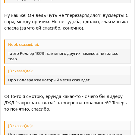
Ну как же! Он ведь чуть не "перезарядился" вусмерть! С
горя, между прочим. Но не судьба, однако, злая моська
спасла (за что ей спасибо, конечно).
Nook сказав(ла):
та это Роллер 100%, там много других намеков, не только
тело
JB сказав(ла):
Про Роллера уже который месяц сказ идет.
О! То-то я смотрю, ерунда какая-то - с чего бы лидеру
ДЖД "закрывать глаза" на зверства товарищей? Теперь-
то понятно, спасибо.
JB сказав(ла):
Интересно только, с какого перепугу он докатился до этого