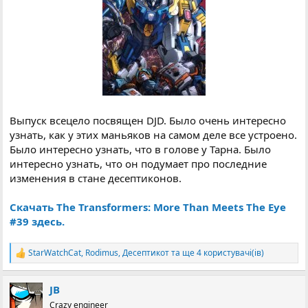
Выпуск всецело посвящен DJD. Было очень интересно
узнать, как у этих маньяков на самом деле все устроено.
Было интересно узнать, что в голове у Тарна. Было
интересно узнать, что он подумает про последние
изменения в стане десептиконов.
Скачать The Transformers: More Than Meets The Eye
#39 здесь.
StarWatchCat
,
Rodimus
,
Десептикот
та ще 4 користувачі(ів)
Р
е
а
JB
к
ц
Crazy engineer