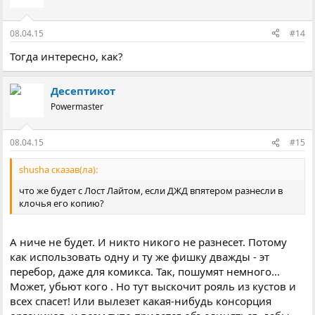
08.04.15
#14
Тогда интересно, как?
Десептикот
Powermaster
08.04.15
#15
shusha сказав(ла):
что же будет с Лост Лайтом, если ДЖД впятером разнесли в
клочья его копию?
А ниче не будет. И никто никого не разнесет. Потому
как использовать одну и ту же фишку дважды - эт
перебор, даже для комикса. Так, пошумят немного...
Может, убьют кого . Но тут выскочит рояль из кустов и
всех спасет! Или вылезет какая-нибудь консорция