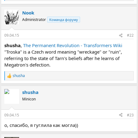
е
а
Nook
к
ц
Administrator
Команда форуму
і
ї
:
09.04.15
#22
shusha
,
The Permanent Revolution - Transformers Wiki
"Troska" is a Czech word meaning "wreckage" or "ruin",
referring to the state of Tarn's beliefs after he learns of
Megatron's defection.
shusha
Р
е
а
shusha
к
ц
Minicon
і
ї
:
09.04.15
#23
о, спасибо, я гуглила как могла))