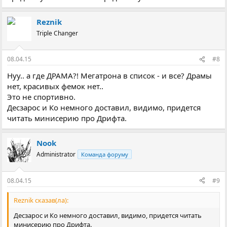
Reznik
Triple Changer
08.04.15
#8
Нуу.. а где ДРАМА?! Мегатрона в список - и все? Драмы
нет, красивых фемок нет..
Это не спортивно.
Десзарос и Ко немного доставил, видимо, придется
читать минисерию про Дрифта.
Nook
Administrator
Команда форуму
08.04.15
#9
Reznik сказав(ла):
Десзарос и Ко немного доставил, видимо, придется читать
минисерию про Дрифта.