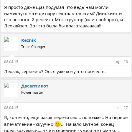
Я просто даже щаз подумал что ведь нам могли
намекнуть на ещё пару гештальтов этим? Динокинг и
его резонный репеинт Монструктор (или наоборот), и
Леокайзер. Вот это была бы красотаааааааа!!!
Reznik
Triple Changer
08.04.15
#6
Леозак, серьезно? Оо, я уже хочу это прочесть.
Десептикот
Powermaster
08.04.15
#7
Я, конечно, еще разок перечитаю... попозже... Но первое
впечатление - скуучно!
... Начало мутное, конец
предсказуемый... а че в середине - уже и не помню...