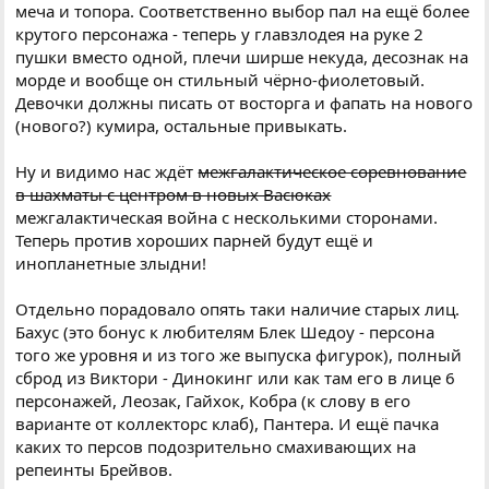
меча и топора. Соответственно выбор пал на ещё более
крутого персонажа - теперь у главзлодея на руке 2
пушки вместо одной, плечи ширше некуда, десознак на
морде и вообще он стильный чёрно-фиолетовый.
Девочки должны писать от восторга и фапать на нового
(нового?) кумира, остальные привыкать.
Ну и видимо нас ждёт
межгалактическое соревнование
в шахматы с центром в новых Васюках
межгалактическая война с несколькими сторонами.
Теперь против хороших парней будут ещё и
инопланетные злыдни!
Отдельно порадовало опять таки наличие старых лиц.
Бахус (это бонус к любителям Блек Шедоу - персона
того же уровня и из того же выпуска фигурок), полный
сброд из Виктори - Динокинг или как там его в лице 6
персонажей, Леозак, Гайхок, Кобра (к слову в его
варианте от коллекторс клаб), Пантера. И ещё пачка
каких то персов подозрительно смахивающих на
репеинты Брейвов.