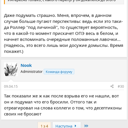
Даже подумать страшно. Меня, впрочем, в данном
случае больше пугают перспективы: ведь если это таки-
да Роллер "под личиной", то существует вероятность,
что в какой-то момент прискачет ОПЭ весь в белом, и
начнет вспоминать очередные поломанные лавочки...
(Надеюсь, это всего лишь мои досужие домыслы. Время
покажет.)
Nook
Administrator
Команда форуму
09.04.15
#30
Так показали же ж как после взрыва его не нашли, вот
он и подумал что его бросили. Оттого так и
отреагировал на слова коллеги о том, что десептиконы
своих не бросают
Останній
1 з 4
Наступна