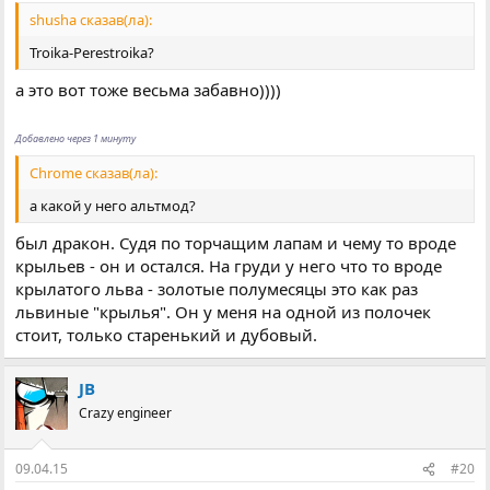
shusha сказав(ла):
Troika-Perestroika?
а это вот тоже весьма забавно))))
Добавлено через 1 минуту
Chrome сказав(ла):
а какой у него альтмод?
был дракон. Судя по торчащим лапам и чему то вроде
крыльев - он и остался. На груди у него что то вроде
крылатого льва - золотые полумесяцы это как раз
львиные "крылья". Он у меня на одной из полочек
стоит, только старенький и дубовый.
JB
Crazy engineer
09.04.15
#20