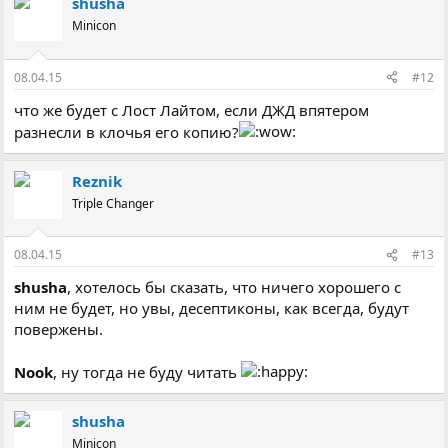
shusha
Minicon
08.04.15
#12
что же будет с Лост Лайтом, если ДЖД впятером
разнесли в клочья его копию?
Reznik
Triple Changer
08.04.15
#13
shusha
, хотелось бы сказать, что ничего хорошего с
ним не будет, но увы, десептиконы, как всегда, будут
повержены.
Nook
, ну тогда не буду читать
shusha
Minicon