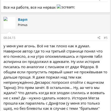
Все на работе, все на нервах
Варп
Primus
08.04.15
#5
у меня уже агонь. Всё не так плохо как я думал.
Наверное автор где то на третьей странице понял что
его понесло, а на утро опохмелившись и приняв табл
аспирина он продолжил в адеквате. Ну или история
писалась по аналогии с письмом от дяди Фёдора. В
общем если пропустить первый шмат не прожёвывая то
дальше проще. Я даже поржал над тем как
непринуждённо Десзарос попросил отойти с ящичком
Тарна)) Это прям зачёт. В остальном... Ну, аа чего мы
ждали? Что делать когда все злодеи слились и воевать
не с кем? Да - нужно сделать нового. История Мегза
прошла как параллель с Дрифтом (у меня это только
щаз), но без блевоты как в случае с теми "братьями"