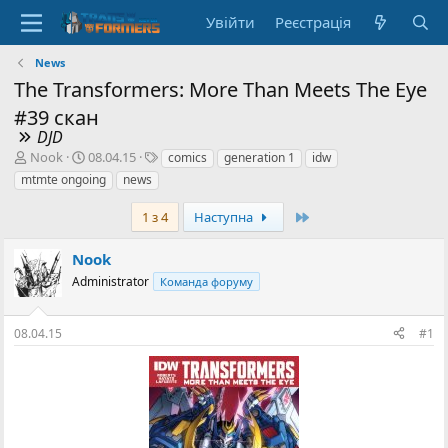
Увійти
Реєстрація
News
The Transformers: More Than Meets The Eye
#39 скан
DJD
А
Д
Т
Nook
08.04.15
comics
generation 1
idw
в
а
е
mtmte ongoing
news
т
т
г
о
а
и
Останній
1 з 4
Наступна
р
с
т
т
Nook
е
в
м
Administrator
о
Команда форуму
и
р
е
08.04.15
#1
н
н
я