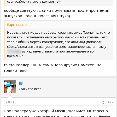
о, спасибо, я гуглила как могла))
вообще советую тфвики почитывать после прочтения
выпусков - очень полезная штука)
Варп сказав(ла):
Народ, а кто нибудь пробовал сравнить лицо Тарна (ну, то что
показали + остальную не скрытую маской часть головы), его
тело в общих чертах конструкции, его альтмод (показали
сбоку/сзади в этом выпуске) со всем вышеперечисленным у
Роллера
из недавнего выпуска про перемещения во
времени?
та это Роллер 100%, там много других намеков, не
только тело
JB
Crazy engineer
09.04.15
#27
Про Роллера уже который месяц сказ идет. Интересно
только, с какого перепугу он докатился до этого.
Уж не