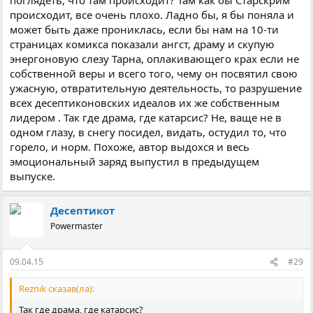
происходит, все очень плохо. Ладно бы, я бы поняла и
может быть даже прониклась, если бы нам на 10-ти
страницах комикса показали ангст, драму и скупую
энергоновую слезу Тарна, оплакивающего крах если не
собственной веры и всего того, чему он посвятил свою
ужасную, отвратительную деятельность, то разрушение
всех десептиконовских идеалов их же собственным
лидером . Так где драма, где катарсис? Не, ваще не в
одном глазу, в снегу посидел, видать, остудил то, что
горело, и норм. Похоже, автор выдохся и весь
эмоциональный заряд выпустил в предыдущем
выпуске.
Десептикот
Powermaster
09.04.15
#29
Reznik сказав(ла):
Так где драма, где катарсис?