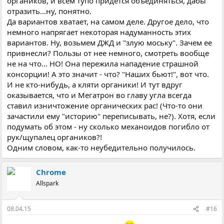
органиков, и всем тупо придется объединяться, дабы
отразить...ну, понятно.
Да вариантов хватает, на самом деле. Другое дело, что
немного напрягает некоторая надуманность этих
вариантов. Ну, возьмем ДЖД и "злую моську". Зачем ее
привнесли? Пользы от нее немного, смотреть вообще
не на что... НО! Она пережила нападение страшной
консорции! А это значит - что? "Наших бьют!", вот что.
И не кто-нибудь, а кляти органики! И тут вдруг
оказывается, что и Мегатрон во главу угла всегда
ставил изничтожение органических рас! (Что-то они
зачастили ему "историю" переписывать, не?). Хотя, если
подумать об этом - ну сколько механоидов погибло от
рук/щупалец органиков?!
Одним словом, как-то неубедительно получилось.
Chrome
Allspark
08.04.15
#16