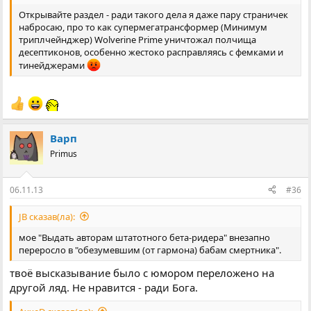
Открывайте раздел - ради такого дела я даже пару страничек
набросаю, про то как супермегатрансформер (Минимум
триплчейнджер) Wolverine Prime уничтожал полчища
десептиконов, особенно жестоко расправляясь с фемками и
тинейджерами
Варп
Primus
06.11.13
#36
JB сказав(ла):
мое "Выдать авторам штатотного бета-ридера" внезапно
переросло в "обезумевшим (от гармона) бабам смертника".
твоё высказывание было с юмором переложено на
другой ляд. Не нравится - ради Бога.