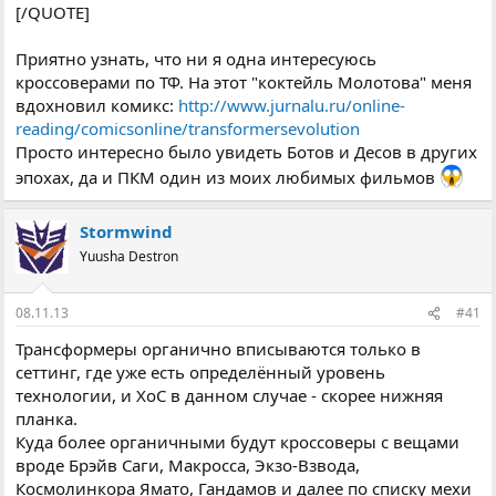
[/QUOTE]
Приятно узнать, что ни я одна интересуюсь
кроссоверами по ТФ. На этот "коктейль Молотова" меня
вдохновил комикс:
http://www.jurnalu.ru/online-
reading/comicsonline/transformersevolution
Просто интересно было увидеть Ботов и Десов в других
эпохах, да и ПКМ один из моих любимых фильмов
Stormwind
Yuusha Destron
08.11.13
#41
Трансформеры органично вписываются только в
сеттинг, где уже есть определённый уровень
технологии, и ХоС в данном случае - скорее нижняя
планка.
Куда более органичными будут кроссоверы с вещами
вроде Брэйв Саги, Макросса, Экзо-Взвода,
Космолинкора Ямато, Гандамов и далее по списку мехи