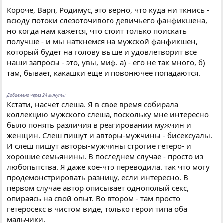
Короче, Варп, Родимус, это верно, что куда ни ткнись -
всюду потоки слезоточивого девичьего фанфикшена,
но когда нам кажется, что стоит только поискать
получше - и мы наткнемся на мужской фанфикшен,
который будет на голову выше и удовлетворит все
наши запросы - это, увы, миф. а) - его не так много, б)
там, бывает, какашки еще и повонючее попадаются.
Добавлено через 24 минуты
Кстати, насчет слеша. Я в свое время собирала
коллекцию мужского слеша, поскольку мне интересно
было понять различия в реагировании мужчин и
женщин. Слеш пишут и авторы-мужчины - бисексуалы.
И слеш пишут авторы-мужчины строгие гетеро- и
хорошие семьянины. В последнем случае - просто из
любопытства. Я даже кое-что переводила. так что могу
продемонстрировать разницу, если интересно. В
первом случае автор описывает однополый секс,
опираясь на свой опыт. Во втором - там просто
гетеросекс в чистом виде, только герои типа оба
мальчики.