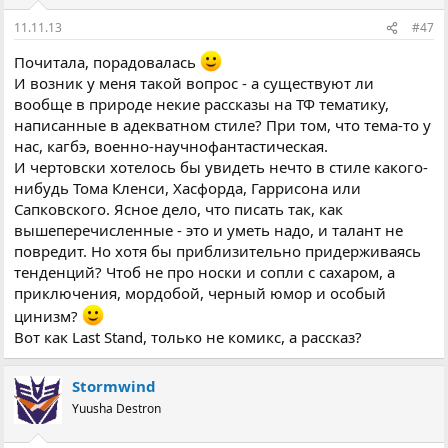
11.11.13
#47
Почитала, порадовалась
И возник у меня такой вопрос - а существуют ли
вообще в природе некие рассказы на ТФ тематику,
написанные в адекватном стиле? При том, что тема-то у
нас, кагбэ, военно-научнофантастическая.
И чертовски хотелось бы увидеть нечто в стиле какого-
нибудь Тома Кленси, Хасфорда, Гаррисона или
Сапковского. Ясное дело, что писать так, как
вышеперечисленные - это и уметь надо, и талант не
повредит. Но хотя бы приблизительно придерживаясь
тенденций? Чтоб не про носки и сопли с сахаром, а
приключения, мордобой, черный юмор и особый
цинизм?
Вот как Last Stand, только не комикс, а рассказ?
Stormwind
Yuusha Destron