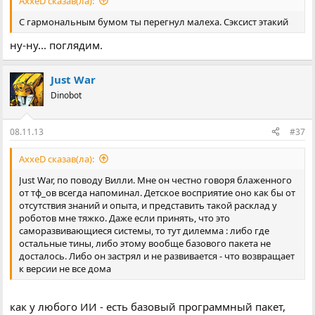
AxxeD сказав(ла):
С гармональным бумом ты перегнул малеха. Сэксист этакий
ну-ну... поглядим.
Just War
Dinobot
08.11.13
#37
AxxeD сказав(ла):
Just War, по поводу Вилли. Мне он честно говоря блаженного
от тф_ов всегда напоминал. Детское восприятие оно как бы от
отсутствия знаний и опыта, и представить такой расклад у
роботов мне тяжко. Даже если принять, что это
саморазвивающиеся системы, то тут дилемма : либо где
остальные тины, либо этому вообще базового пакета не
досталось. Либо он застрял и не развивается - что возвращает
к версии не все дома
как у любого ИИ - есть базовый программный пакет,