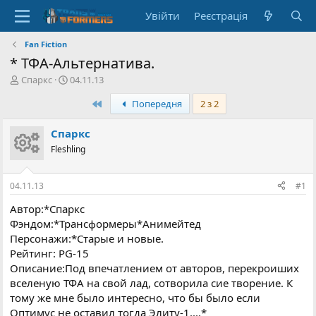
Увійти
Реєстрація
Fan Fiction
* ТФА-Альтернатива.
А
Д
Спаркс
04.11.13
в
а
Перший
Попередня
2 з 2
т
т
о
а
р
с
Спаркс
т
т
Fleshling
е
в
м
о
и
р
04.11.13
#1
е
н
Автор:*Спаркс
н
Фэндом:*Трансформеры*Анимейтед
я
Персонажи:*Старые и новые.
Рейтинг: PG-15
Описание:Под впечатлением от авторов, перекроиших
вселеную ТФА на свой лад, сотворила сие творение. К
тому же мне было интересно, что бы было если
Оптимус не оставил тогда Элиту-1....*