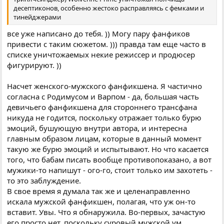
десептиконов, особенно жестоко расправляясь с фемками и
тинейджерами
все уже написано до тебя. )) Могу пару фанфиков
привести с таким сюжетом. ))) правда там еще часто в
списке уничтожаемых некие режиссер и продюсер
фигурируют. ))
Насчет женского-мужского фанфикшена. Я частично
согласна с Родимусом и Варпом - да, большая часть
девичьего фанфикшена для стороннего трансфана
никуда не годится, поскольку отражает только бурю
эмоций, бушующую внутри автора, и интересна
главным образом лицам, которые в данный момент
такую же бурю эмоций и испытывают. Но что касается
того, что бабам писать вообще противопоказано, а вот
мужики-то напишут - ого-го, стоит только им захотеть -
то это заблуждение.
В свое время я думала так же и целенаправленно
искала мужской фанфикшен, полагая, что уж он-то
вставит. Увы. Что я обнаружила. Во-первых, зачастую
его просто нет, поскольку суровый мужской ум