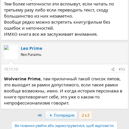
Тем более неточности эти всплывут, если читать по
третьему разу либо если переводить текст, сходу
большинство из них незаметно.
Вообще редко можно встретить книгу/фильм без
ошибок и неточностей.
ИМХО книга все же заслуживает внимания.
Leo Prime
Reo Puraimu
15.11.13
#53
Wolverine Prime
, там приличный такой список ляпов,
это выходит за рамки допустимого, если такие рамки
вообще возможны, имхо. И когда история персонажа в
книге противоречит себе, это уже о каком-то
непрофессионализме говорит.
Перший
Попередня
2 з 2
Ви повинні увійти або зареєструватися, щоб відповісти.