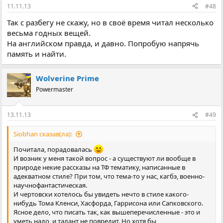
11.11.13
#48
Так с разбегу не скажу, но в своё время читал несколько
весьма годных вещей.
На английском правда, и давно. Попробую напрячь
память и найти.
Wolverine Prime
Powermaster
13.11.13
#49
Siobhan сказав(ла):
Почитала, порадовалась
И возник у меня такой вопрос - а существуют ли вообще в
природе некие рассказы на ТФ тематику, написанные в
адекватном стиле? При том, что тема-то у нас, кагбэ, военно-
научнофантастическая.
И чертовски хотелось бы увидеть нечто в стиле какого-
нибудь Тома Кленси, Хасфорда, Гаррисона или Сапковского.
Ясное дело, что писать так, как вышеперечисленные - это и
уметь надо, и талант не повредит. Но хотя бы