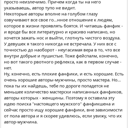
просто неизлечимо. Причем когда ты на него
указываешь, автор тупо не видит.
Некоторые авторы вполне на голубом глазу
озвучивают все свое го...нное отношение к людям,
которое в жизни проявлять боятся. И читаешь фанфик -
и вроде бы все литературно и красиво написано, но
хочется зажать нос и выйти, глотнуть чистого воздуха.
У девушек я такого никогда не встречала. У них все с
точностью до наоборот - неугасимая вера в то, что все
внутри добрые и пушистые. Тоже фейспалм, конечно,
но вот такого рвотного рефлекса, как в первом случае -
нет.
Ну, конечно, есть плохие фанфики, и есть хорошие. Есть
очень хорошие авторы-мужчины, просто мастера. Но...
пока ты их найдешь, тебе по дороге попадется не
меньшее количество мастерски написанных фанфиков,
авторы которых - женщины. Поэтому я оставила эту
идею поиска "настоящего мужского" фанфикшена и
сейчас просто ищу хорошие фанфики, вне зависимости
от пола автора и я скорее удивлюсь, если увижу, что их
автор-мужчина.