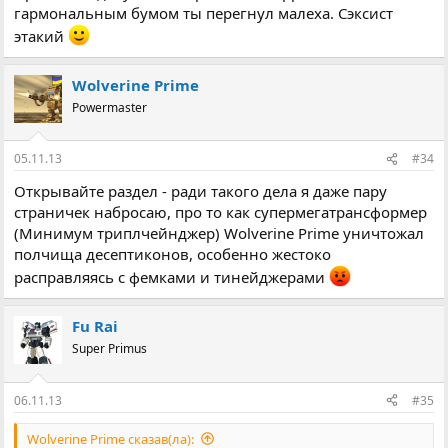
гармональным бумом ты перегнул малеха. Сэксист
этакий
Wolverine Prime
Powermaster
05.11.13
#34
Открывайте раздел - ради такого дела я даже пару
страничек набросаю, про то как супермегатрансформер
(Минимум триплчейнджер) Wolverine Prime уничтожал
полчища десептиконов, особенно жестоко
расправляясь с фемками и тинейджерами
Fu Rai
Super Primus
06.11.13
#35
Wolverine Prime сказав(ла):