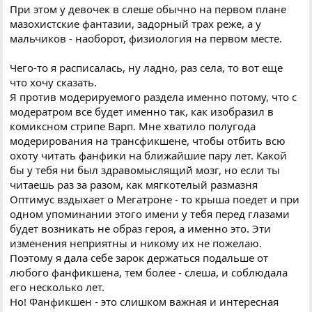
При этом у девочек в слеше обычно на первом плане
мазохистские фантазии, задорный трах реже, а у
мальчиков - наоборот, физиология на первом месте.
Чего-то я расписалась, ну ладно, раз села, то вот еще
что хочу сказать.
Я против модерируемого раздела именно потому, что с
модератром все будет именно так, как изобразил в
комиксном стрипе Варп. Мне хватило полугода
модерирования на трансфикшене, чтобы отбить всю
охоту читать фанфики на ближайшие пару лет. Какой
бы у тебя ни был здравомыслящий мозг, но если ты
читаешь раз за разом, как мягкотелый размазня
Оптимус вздыхает о Мегатроне - то крыша поедет и при
одном упоминании этого имени у тебя перед глазами
будет возникать не образ героя, а именно это. Эти
изменения неприятны и никому их не пожелаю.
Поэтому я дала себе зарок держаться подальше от
любого фанфикшена, тем более - слеша, и соблюдала
его несколько лет.
Но! Фанфикшен - это слишком важная и интересная