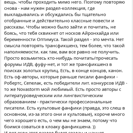
вещь. чтобы проходить мимо него. Поэтому повторяю
снова - нам нужен раздел-коллекция, где
выкладывались и обсуждались бы тщательно
отобранные и действительно классные повести и
рассказы. Чтобы можно было зайти и почитать, не
боясь, что тебя сквикнет от носков Айронхайда или
беременности Оптимуса. Такой раздел - это мечта. Нет
смысла повторять трансфикшенз, тем более, что такой
наполняемости. как там, вам все равно не получить.
Просто возьмитесь кто-нибудь почитать/прочесать
форумы ИДВ, фуфу-нет, и тот же трансфикшенз в
поисках золотых крупиц. Есть, в конце концов, канон.
Есть оф-авторы, которые раньше писали фанфики -
Робертс, Сепелак, есть победители лит. конкурсов ИДВ -
то же Novastorm мой любимый. Есть просто авторы с
литературоведческим или лингвистическим
образованием - практически профессиональные
писатели. Есть культовые фанфики (правда, это слеш в
основном, из-за этого они и культовые), короче много
чего хорошего есть, о чем мы не знаем, потому что
боимся соваться в клоаку фанфикшена. ))
И вот если этот раздел будет создан и начнет