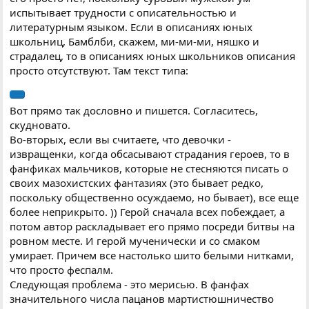
испытывает трудности с описательностью и
литературным языком. Если в описаниях юных
школьниц, Бамблби, скажем, ми-ми-ми, няшко и
страдалец, то в описаниях юных школьников описания
просто отсутствуют. Там текст типа:
Вот прямо так дословно и пишется. Согласитесь,
скудновато.
Во-вторых, если вы считаете, что девочки -
извращенки, когда обсасывают страдания героев, то в
фанфиках мальчиков, которые не стесняются писать о
своих мазохистских фантазиях (это бывает редко,
поскольку общественно осуждаемо, но бывает), все еще
более неприкрыто. )) Герой сначала всех побеждает, а
потом автор раскладывает его прямо посреди битвы на
ровном месте. И герой мученически и со смаком
умирает. Причем все настолько шито белыми нитками,
что просто феспалм.
Следующая проблема - это мерисью. В фанфах
значительного числа пацанов мартистюшничество