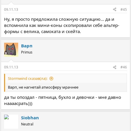
09.11.13
#45
Ну, я просто предложила сложную ситуацию... да и
вспомнила как мини-коны скопировали себе альтер-
формы с велика, самоката и скейта.
Варп
Primus
09.11.13
#46
Stormwind сказав(ла):
Варп, не нагнетай атмосферу мрачнее
да ты опоздал - пятница, бухло и девочки - мне давно
наааасрать)))
Siobhan
Neutral