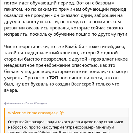
потом идет обучающий период. Вот он с базовым
пакетом, но по каким-то причинам обучающий период
оказался не пройден - он оказался один, заброшен на
другую планету и т.п. - и, поэтому, в его психическом
развитии оказались провалы, которые сейчас сложно
исправить, поскольку обучение пошло по другому пути.
Чисто теоретически, тот же Бамблби - тоже тинейджер,
такой пятнадцатилетний капитан, который с одной
стороны быстро повзрослел, с другой - проявляет некое
неадекватное пренебрежение опасностью, как это
бывает у подростков, которые еще не поняли, что могут
умереть. Про него в ТФП постоянно пишется, что он
был, ну вот буквально создан Всеискрой только что
вчера.
Добавлено через 2 часа 32 минуты
Wolverine Prime сказав(ла):
Открывайте раздел - ради такого дела я даже пару страничек
набросаю, про то как супермегатрансформер (Минимум
триплчейнджер) Wolverine Prime уничтожал полчища