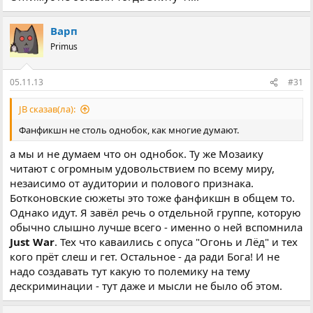
Варп
Primus
05.11.13
#31
JB сказав(ла):
Фанфикшн не столь однобок, как многие думают.
а мы и не думаем что он однобок. Ту же Мозаику
читают с огромным удовольствием по всему миру,
незаисимо от аудитории и полового признака.
Ботконовские сюжеты это тоже фанфикшн в общем то.
Однако идут. Я завёл речь о отдельной группе, которую
обычно слышно лучше всего - именно о ней вспомнила
Just War
. Тех что каваились с опуса "Огонь и Лёд" и тех
кого прёт слеш и гет. Остальное - да ради Бога! И не
надо создавать тут какую то полемику на тему
дескриминации - тут даже и мысли не было об этом.