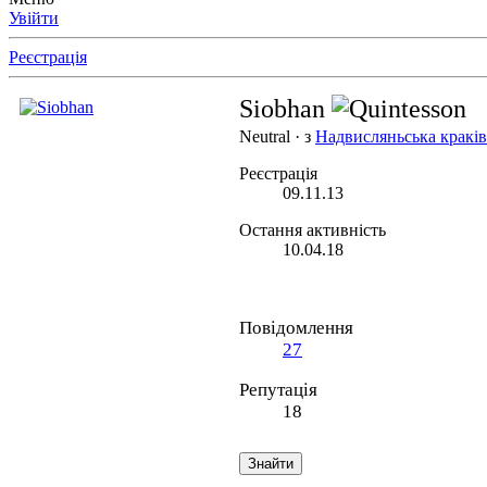
Увійти
Реєстрація
Siobhan
Neutral
·
з
Надвисляньська кракі
Реєстрація
09.11.13
Остання активність
10.04.18
Повідомлення
27
Репутація
18
Знайти