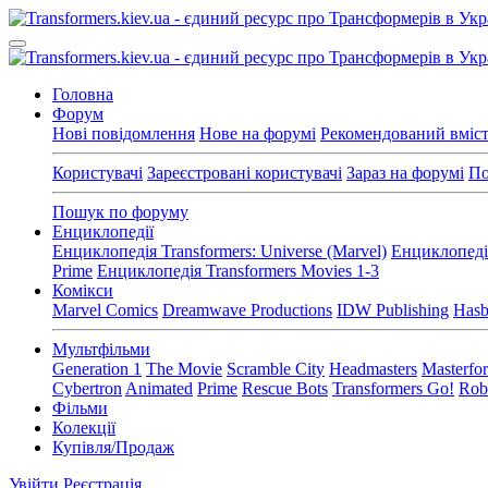
Головна
Форум
Нові повідомлення
Нове на форумі
Рекомендований вміс
Користувачі
Зареєстровані користувачі
Зараз на форумі
По
Пошук по форуму
Енциклопедії
Енциклопедія Transformers: Universe (Marvel)
Енциклопедія
Prime
Енциклопедія Transformers Movies 1-3
Комікси
Marvel Comics
Dreamwave Productions
IDW Publishing
Hasb
Мультфільми
Generation 1
The Movie
Scramble City
Headmasters
Masterfo
Cybertron
Animated
Prime
Rescue Bots
Transformers Go!
Robo
Фільми
Колекції
Купівля/Продаж
Увійти
Реєстрація