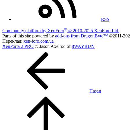
RSS
®
Community platform by XenForo
© 2010-2025 XenForo Ltd.
Parts of this site powered by
add-ons from DragonByte™
©2011-20
Переклад:
xen-foro.com.ua
XenPorta 2 PRO
© Jason Axelrod of
8WAYRUN
Назад