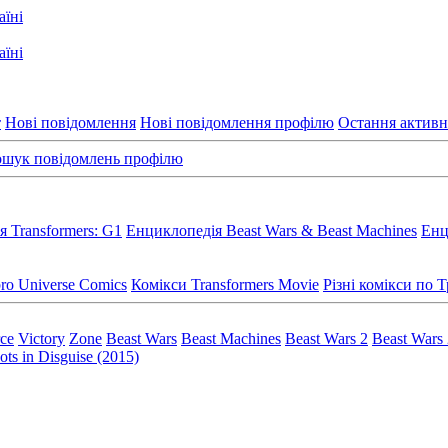
т
Нові повідомлення
Нові повідомлення профілю
Остання активн
шук повідомлень профілю
 Transformers: G1
Енциклопедія Beast Wars & Beast Machines
Енц
ro Universe Comics
Комікси Transformers Movie
Різні комікси по
rce
Victory
Zone
Beast Wars
Beast Machines
Beast Wars 2
Beast Wars
ts in Disguise (2015)