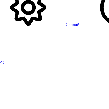
Світлий
UA)