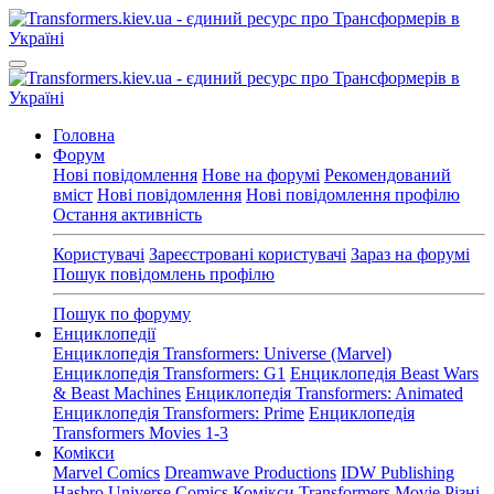
Головна
Форум
Нові повідомлення
Нове на форумі
Рекомендований
вміст
Нові повідомлення
Нові повідомлення профілю
Остання активність
Користувачі
Зареєстровані користувачі
Зараз на форумі
Пошук повідомлень профілю
Пошук по форуму
Енциклопедії
Енциклопедія Transformers: Universe (Marvel)
Енциклопедія Transformers: G1
Енциклопедія Beast Wars
& Beast Machines
Енциклопедія Transformers: Animated
Енциклопедія Transformers: Prime
Енциклопедія
Transformers Movies 1-3
Комікси
Marvel Comics
Dreamwave Productions
IDW Publishing
Hasbro Universe Comics
Комікси Transformers Movie
Різні