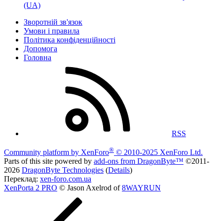
(UA)
Зворотній зв'язок
Умови і правила
Політика конфіденційності
Дoпoмoга
Головна
RSS
®
Community platform by XenForo
© 2010-2025 XenForo Ltd.
Parts of this site powered by
add-ons from DragonByte™
©2011-
2026
DragonByte Technologies
(
Details
)
Переклад:
xen-foro.com.ua
XenPorta 2 PRO
© Jason Axelrod of
8WAYRUN