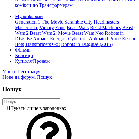
комікси по Трансформерам
Мультфільми
Generation 1
The Movie
Scramble City
Headmasters
Masterforce
Victory
Zone
Beast Wars
Beast Machines
Beast
Wars 2
Beast Wars 2: Movie
Beast Wars Neo
Robots in
Disguise
Armada
Energon
Cybertron
Animated
Prime
Rescue
Bots
Transformers Go!
Robots in Disguise (2015)
Фільми
Колекції
Купівля/Продаж
Увійти
Реєстрація
Нове на форумі
Пошук
Пошук
Шукати лише в заголовках