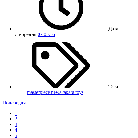
Дата
створення
07.05.16
Теги
masterpiece
news
takara
toys
Попередня
1
2
3
4
5