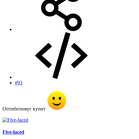
#93
Оптиботимус купит
Five-faced