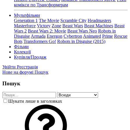
комікси по Трансформерам
Мультфільми
Generation 1
The Movie
Scramble City
Headmasters
Masterforce
Victory
Zone
Beast Wars
Beast Machines
Beast
Wars 2
Beast Wars 2: Movie
Beast Wars Neo
Robots in
Disguise
Armada
Energon
Cybertron
Animated
Prime
Rescue
Bots
Transformers Go!
Robots in Disguise (2015)
Фільми
Колекції
Купівля/Продаж
Увійти
Реєстрація
Нове на форумі
Пошук
Пошук
Шукати лише в заголовках