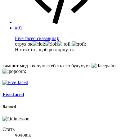
#91
Five-faced сказав(ла):
струя ок
Натисніть, щоб розгорнути...
камшот мод. ох чую стебать его будуууут
Five-faced
Banned
Стать
чоловік