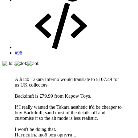
#96
A $140 Takara Inferno would translate to £107.49 for
us UK collectors.
Backdraft is £79.99 from Kapow Toys.
If I really wanted the Takara aesthetic it'd be cheaper to
buy Backdraft, sand most of the details off and
customise it so the alt mode is less realistic.
I won't be doing that.
Натисніть, щоб розгорнути...