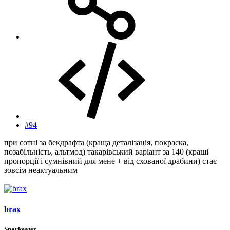
#94
при сотні за бекдрафта (краща деталізація, покраска,
позабільність, альтмод) такарівський варіант за 140 (кращі
пропорції і сумнівний для мене + від схованої драбини) стає
зовсім неактуальним
brax
Sparkeater