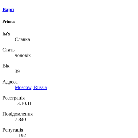
Варп
Primus
Ім'я
Славка
Стать
чоловік
Вік
39
Адреса
Moscow, Russia
Реєстрація
13.10.11
Повідомлення
7 840
Репутація
1 192