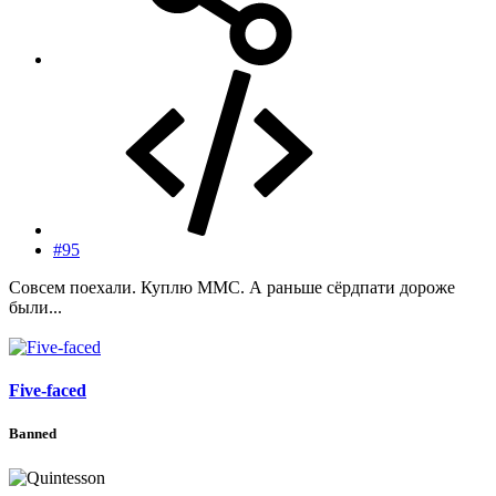
#95
Совсем поехали. Куплю ММС. А раньше сёрдпати дороже
были...
Five-faced
Banned