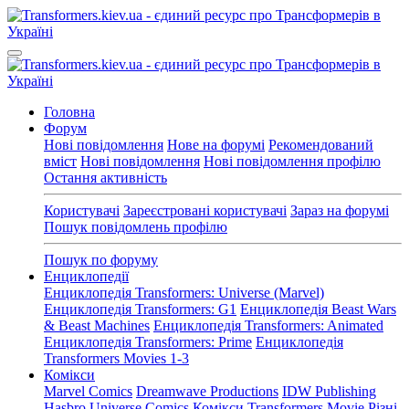
Головна
Форум
Нові повідомлення
Нове на форумі
Рекомендований
вміст
Нові повідомлення
Нові повідомлення профілю
Остання активність
Користувачі
Зареєстровані користувачі
Зараз на форумі
Пошук повідомлень профілю
Пошук по форуму
Енциклопедії
Енциклопедія Transformers: Universe (Marvel)
Енциклопедія Transformers: G1
Енциклопедія Beast Wars
& Beast Machines
Енциклопедія Transformers: Animated
Енциклопедія Transformers: Prime
Енциклопедія
Transformers Movies 1-3
Комікси
Marvel Comics
Dreamwave Productions
IDW Publishing
Hasbro Universe Comics
Комікси Transformers Movie
Різні