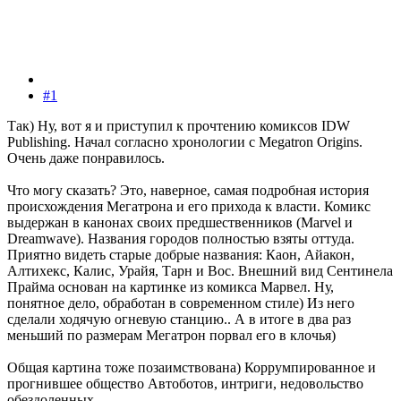
#1
Так) Ну, вот я и приступил к прочтению комиксов IDW
Publishing. Начал согласно хронологии с Megatron Origins.
Очень даже понравилось.
Что могу сказать? Это, наверное, самая подробная история
происхождения Мегатрона и его прихода к власти. Комикс
выдержан в канонах своих предшественников (Marvel и
Dreamwave). Названия городов полностью взяты оттуда.
Приятно видеть старые добрые названия: Каон, Айакон,
Алтихекс, Калис, Урайя, Тарн и Вос. Внешний вид Сентинела
Прайма основан на картинке из комикса Марвел. Ну,
понятное дело, обработан в современном стиле) Из него
сделали ходячую огневую станцию.. А в итоге в два раз
меньший по размерам Мегатрон порвал его в клочья)
Общая картина тоже позаимствована) Коррумпированное и
прогнившее общество Автоботов, интриги, недовольство
обездоленных.