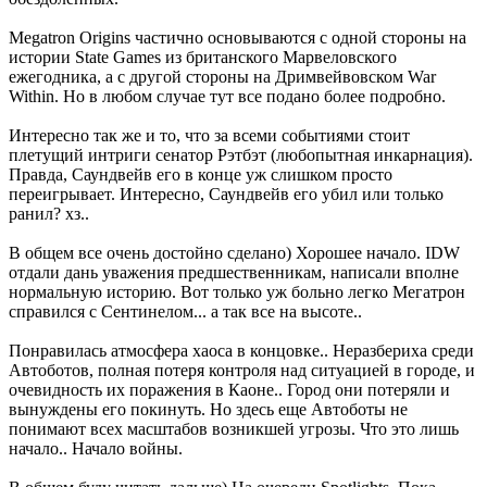
Megatron Origins частично основываются с одной стороны на
истории State Games из британского Марвеловского
ежегодника, а с другой стороны на Дримвейвовском War
Within. Но в любом случае тут все подано более подробно.
Интересно так же и то, что за всеми событиями стоит
плетущий интриги сенатор Рэтбэт (любопытная инкарнация).
Правда, Саундвейв его в конце уж слишком просто
переигрывает. Интересно, Саундвейв его убил или только
ранил? хз..
В общем все очень достойно сделано) Хорошее начало. IDW
отдали дань уважения предшественникам, написали вполне
нормальную историю. Вот только уж больно легко Мегатрон
справился с Сентинелом... а так все на высоте..
Понравилась атмосфера хаоса в концовке.. Неразбериха среди
Автоботов, полная потеря контроля над ситуацией в городе, и
очевидность их поражения в Каоне.. Город они потеряли и
вынуждены его покинуть. Но здесь еще Автоботы не
понимают всех масштабов возникшей угрозы. Что это лишь
начало.. Начало войны.