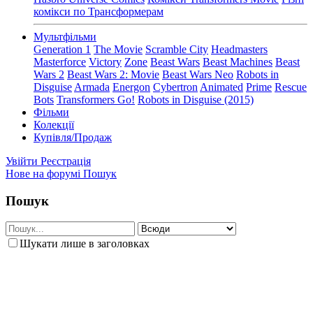
комікси по Трансформерам
Мультфільми
Generation 1
The Movie
Scramble City
Headmasters
Masterforce
Victory
Zone
Beast Wars
Beast Machines
Beast
Wars 2
Beast Wars 2: Movie
Beast Wars Neo
Robots in
Disguise
Armada
Energon
Cybertron
Animated
Prime
Rescue
Bots
Transformers Go!
Robots in Disguise (2015)
Фільми
Колекції
Купівля/Продаж
Увійти
Реєстрація
Нове на форумі
Пошук
Пошук
Шукати лише в заголовках