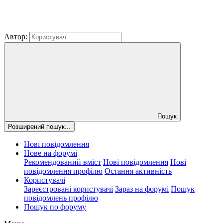
Автор:
Пошук
Розширений пошук...
Нові повідомлення
Нове на форумі
Рекомендований вміст
Нові повідомлення
Нові
повідомлення профілю
Остання активність
Користувачі
Зареєстровані користувачі
Зараз на форумі
Пошук
повідомлень профілю
Пошук по форуму