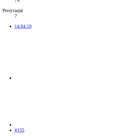
79
Репутація
7
14.04.19
#155