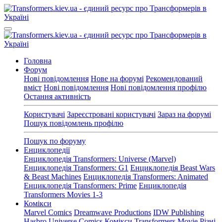
Головна
Форум
Нові повідомлення
Нове на форумі
Рекомендований
вміст
Нові повідомлення
Нові повідомлення профілю
Остання активність
Користувачі
Зареєстровані користувачі
Зараз на форумі
Пошук повідомлень профілю
Пошук по форуму
Енциклопедії
Енциклопедія Transformers: Universe (Marvel)
Енциклопедія Transformers: G1
Енциклопедія Beast Wars
& Beast Machines
Енциклопедія Transformers: Animated
Енциклопедія Transformers: Prime
Енциклопедія
Transformers Movies 1-3
Комікси
Marvel Comics
Dreamwave Productions
IDW Publishing
Hasbro Universe Comics
Комікси Transformers Movie
Різні