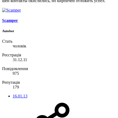
шеи контакты окислились, но кирпичей отложить успел.
Scamper
Autobot
Стать
чоловік
Реєстрація
31.12.11
Повідомлення
975
Репутація
179
16.01.13