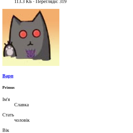
113.3 КБ · Перегляди: 319
Варп
Primus
Ім'я
Славка
Стать
чоловік
Вік