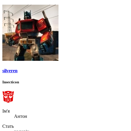
silveren
Insecticon
Ім'я
Антон
Стать