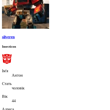
silveren
Insecticon
Ім'я
Антон
Стать
чоловік
Вік
44
Адреса