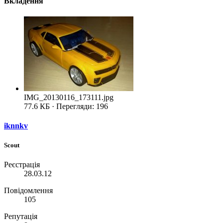
Вкладення
IMG_20130116_173111.jpg
77.6 КБ · Перегляди: 196
iknnkv
Scout
Реєстрація
28.03.12
Повідомлення
105
Репутація