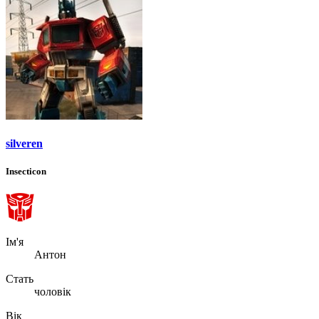
silveren
Insecticon
Ім'я
Антон
Стать
чоловік
Вік