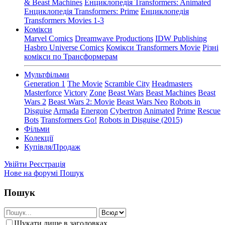
& Beast Machines
Енциклопедія Transformers: Animated
Енциклопедія Transformers: Prime
Енциклопедія
Transformers Movies 1-3
Комікси
Marvel Comics
Dreamwave Productions
IDW Publishing
Hasbro Universe Comics
Комікси Transformers Movie
Різні
комікси по Трансформерам
Мультфільми
Generation 1
The Movie
Scramble City
Headmasters
Masterforce
Victory
Zone
Beast Wars
Beast Machines
Beast
Wars 2
Beast Wars 2: Movie
Beast Wars Neo
Robots in
Disguise
Armada
Energon
Cybertron
Animated
Prime
Rescue
Bots
Transformers Go!
Robots in Disguise (2015)
Фільми
Колекції
Купівля/Продаж
Увійти
Реєстрація
Нове на форумі
Пошук
Пошук
Шукати лише в заголовках