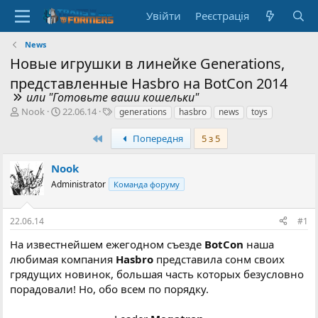
Увійти
Реєстрація
News
Новые игрушки в линейке Generations,
представленные Hasbro на BotCon 2014
или "Готовьте ваши кошельки"
А
Д
Т
Nook
22.06.14
generations
hasbro
news
toys
в
а
е
т
т
г
Перший
Попередня
5 з 5
о
а
и
р
с
Nook
т
т
Administrator
Команда форуму
е
в
м
о
и
р
22.06.14
#1
е
н
На известнейшем ежегодном съезде
BotCon
наша
н
любимая компания
Hasbro
представила сонм своих
я
грядущих новинок, большая часть которых безусловно
порадовали! Но, обо всем по порядку.