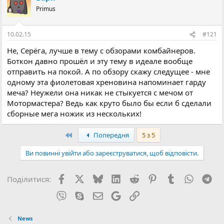
ц
Primus
і
ї
:
10.02.15
#121
Не, Серёга, лучше в тему с обзорами комбайнеров.
Боткон давно прошёл и эту тему в идеале вообще
отправить на покой. А по обзору скажу следущее - мне
одному эта фиолетовая хреновина напоминает гарду
меча? Неужели она никак не стыкуется с мечом от
Мотормастера? Ведь как круто было бы если б сделали
сборные мега ножик из нескольких!
Перший
Попередня
5 з 5
Ви повинні увійти або зареєструватися, щоб відповісти.
Facebook
X (Twitter)
Bluesky
LinkedIn
Reddit
Pinterest
Tumblr
WhatsA
Tel
Поділитися:
Viber
Skype
E-mail
Google
Посилання
News