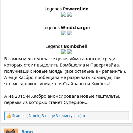
Legends
Powerglide
Legends
Windcharger
Legends
Bombshell
В самом мелком классе целая уйма анонсов, среди
которых стоит выделить Бомбшелла и Паверглайда,
получивших новые молды (все остальные - репеинты).
А еще Хасбро пообещала не разрывать команды, так
что мы должны увидеть и Скайварпа и Кикбека!
А на 2015-й Хасбро анонсировала новые гештальты,
первым из которых станет Суперион...
Scamper
,
Nikich
,
JB
та ще 3 користувачі(ів)
Р
е
а
Варп
к