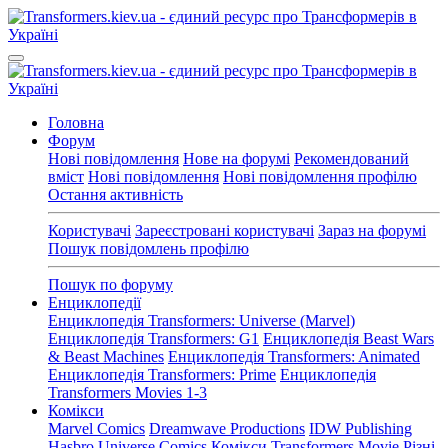
Головна
Форум
Нові повідомлення
Нове на форумі
Рекомендований
вміст
Нові повідомлення
Нові повідомлення профілю
Остання активність
Користувачі
Зареєстровані користувачі
Зараз на форумі
Пошук повідомлень профілю
Пошук по форуму
Енциклопедії
Енциклопедія Transformers: Universe (Marvel)
Енциклопедія Transformers: G1
Енциклопедія Beast Wars
& Beast Machines
Енциклопедія Transformers: Animated
Енциклопедія Transformers: Prime
Енциклопедія
Transformers Movies 1-3
Комікси
Marvel Comics
Dreamwave Productions
IDW Publishing
Hasbro Universe Comics
Комікси Transformers Movie
Різні