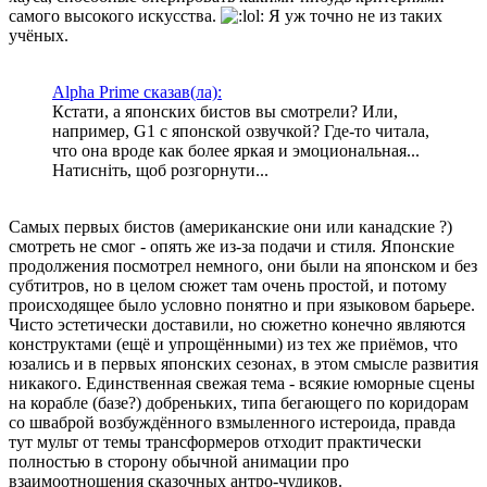
самого высокого искусства.
Я уж точно не из таких
учёных.
Alpha Prime сказав(ла):
Кстати, а японских бистов вы смотрели? Или,
например, G1 с японской озвучкой? Где-то читала,
что она вроде как более яркая и эмоциональная...
Натисніть, щоб розгорнути...
Самых первых бистов (американские они или канадские ?)
смотреть не смог - опять же из-за подачи и стиля. Японские
продолжения посмотрел немного, они были на японском и без
субтитров, но в целом сюжет там очень простой, и потому
происходящее было условно понятно и при языковом барьере.
Чисто эстетически доставили, но сюжетно конечно являются
конструктами (ещё и упрощёнными) из тех же приёмов, что
юзались и в первых японских сезонах, в этом смысле развития
никакого. Единственная свежая тема - всякие юморные сцены
на корабле (базе?) добреньких, типа бегающего по коридорам
со шваброй возбуждённого взмыленного истероида, правда
тут мульт от темы трансформеров отходит практически
полностью в сторону обычной анимации про
взаимоотношения сказочных антро-чудиков.