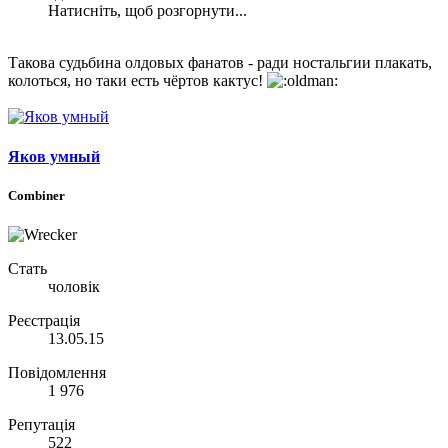
Натисніть, щоб розгорнути...
Такова судьбина олдовых фанатов - ради ностальгии плакать,
колоться, но таки есть чёртов кактус!
Яков умный
Combiner
Стать
чоловік
Реєстрація
13.05.15
Повідомлення
1 976
Репутація
522