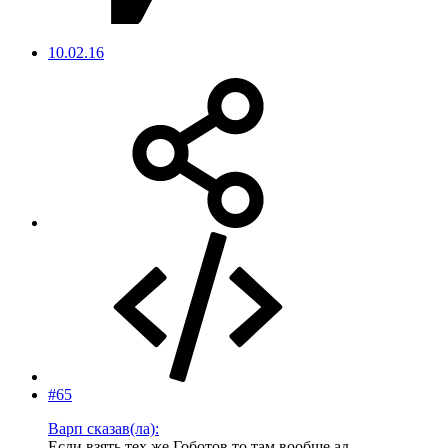
10.02.16
#65
Варп сказав(ла):
Если взять тех же Гоботов то там вообще ад