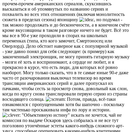
прочем-прочем американских сериалов, скуксившись
высказаться и об упомянутых по названию сериях и
похвалить во всех этих отношениях (включая монолитность
сюжета в пределах сезона) японщину
, но подумал -
так можно продолжать и до бесконечности, а в конечном счёте
кроме вкусовщины в таком разговоре ничего не будет. Всё это
мы все в 90-е уже проходили в спорах на школьных
переменках (типа, кто кого замочит, Смертоносец или
Оверлорд). Дело обстоит наверное как с популярной музыкой
- уже давно понял для себя следующее: (к примеру) как
законченный электронщик, не могу принять гитарную музыку
- мозги её хоть и воспринимают, а сердце не любит, и я
прекрасно в курсе, что есть люди, для которых всё ровно
наоборот. Могу только сказать, что в те самые юные 90-е даже
часто от разочарования выключал телевизор во время
трансляции американских серий и далее пропускал их
пачками, чтобы сесть за просмотр снова, довольный как слон,
когда по кругу снова транслировали первую серию из страны
восходящего солнца.
Потом, правда, всё-таки
ознакомился с пропущенными хотя бы шапочно - поскольку
там частенько проскакивала инфа по лору и истории.
"Объективную истину" искать не хочется, чай не
комиссия по выдаче Оскаров здесь собралась и не все тут
поголовно утончённые эстеты какого-нибудь сложного арт-
хауса, способные оперировать какими-нибудь критериями