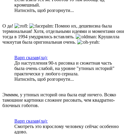
кромешный.
Натисніть, щоб розгорнути...
О да!
Помню их, дешевизна была
терминальная! Хотя, отдельными идеями и моментами они
тогда в 1994 умудрялись вставлять.
Крушилла
чокнутая была оригинальная очень.
Варп сказав(ла):
До наступления 90-х рисовка и сюжетная часть
была очень слабой, на уровне "утиных историй"
практически у любого сериала.
Натисніть, щоб розгорнути...
Эмммм, у утиных историй она была ещё ничего. Всяко
тамошние картинки сложнее рисовать, чем квадратно-
блочных гоботов.
Варп сказав(ла):
Смотреть это взрослому человеку сейчас особенно
адово.