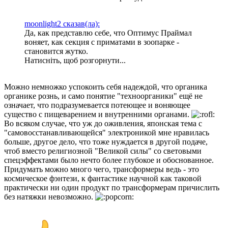
moonlight2 сказав(ла):
Да, как представлю себе, что Оптимус Праймал
воняет, как секция с приматами в зоопарке -
становится жутко.
Натисніть, щоб розгорнути...
Можно немножко успокоить себя надеждой, что органика
органике рознь, и само понятие "техноорганики" ещё не
означает, что подразумевается потеющее и воняющее
существо с пищеварением и внутренними органами.
Во всяком случае, что уж до оживления, японская тема с
"самовосстанавливающейся" электроникой мне нравилась
больше, другое дело, что тоже нуждается в другой подаче,
чтоб вместо религиозной "Великой силы" со световыми
спецэффектами было нечто более глубокое и обоснованное.
Придумать можно много чего, трансформеры ведь - это
космическое фэнтези, к фантастике научной как таковой
практически ни один продукт по трансформерам причислить
без натяжки невозможно.