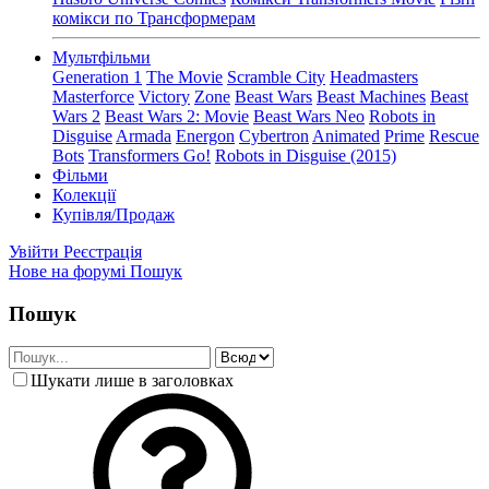
комікси по Трансформерам
Мультфільми
Generation 1
The Movie
Scramble City
Headmasters
Masterforce
Victory
Zone
Beast Wars
Beast Machines
Beast
Wars 2
Beast Wars 2: Movie
Beast Wars Neo
Robots in
Disguise
Armada
Energon
Cybertron
Animated
Prime
Rescue
Bots
Transformers Go!
Robots in Disguise (2015)
Фільми
Колекції
Купівля/Продаж
Увійти
Реєстрація
Нове на форумі
Пошук
Пошук
Шукати лише в заголовках