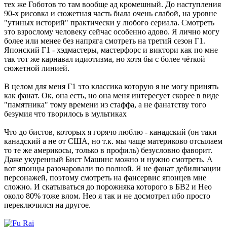
тех же Гоботов то там вообще ад кромешный. До наступления
90-х рисовка и сюжетная часть была очень слабой, на уровне
"утиных историй" практически у любого сериала. Смотреть
это взрослому человеку сейчас особенно адово. Я лично могу
более или менее без напряга смотреть на третий сезон Г1.
Японский Г1 - хэдмастеры, мастерфорс и виктори как по мне
так тот же карнавал идиотизма, но хотя бы с более чёткой
сюжетной линией.
В целом для меня Г1 это классика которую я не могу принять
как фанат. Ок, она есть, но она меня интересует скорее в виде
"памятника" тому времени из стаффа, а не фанатству того
безумия что творилось в мультиках
Что до бистов, которых я горячо люблю - канадский (он таки
канадский а не от США, но т.к. мы чаще материково отсылаем
то те же америкосы, только в профиль) безусловно фаворит.
Даже укуренный Бист Машинс можно и нужно смотреть. А
вот японцы разочаровали по полной. Я не фанат дебилизации
персонажей, поэтому смотреть на фансервис японцев мне
сложно. И скатываться до порожняка которого в БВ2 и Нео
около 80% тоже влом. Нео я так и не досмотрел ибо просто
переключился на другое.