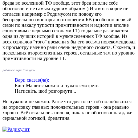
бреда во вселенной ТФ вообще, этот бред вполне себе
обоснован и не самым худшим образом ) И я вот в корне не
согласен например с Родимусом по поводу его
беспредельного восторга в отношении БВ (особенно первый
сезон по накалу тупости примитивности и идиотии вполне
сопоставим с первыми сезонами Г1) то дальше развивается
одна из лучших историй в мультвселенных ТФ вообще. Из
всех сериалов "того" времени я бы его весьма порекомендовал
к просмотру именно ради очень недурного сюжета. Сюжета, и
нескольких второстепенных героев, остальные там по уровню
примитивности на уровне Г1.
Добавлено через 3 минуты
Варп сказав(ла):
Бист Машинс можно и нужно смотреть.
Натисніть, щоб розгорнути...
Не нужно и не можно. Разве что для того чтоб полюбоваться
на отрисовку главных положительных героев - она реально
хороша. Всё остальное - полная, никак не обоснованная даже
сериальной логикой, бредятина.