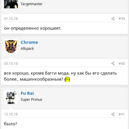
Targetmaster
01.10.16
#39
он определенно хорошеет.
Chrome
Allspark
05.10.16
#40
все хорошо, кроме багги мода. ну как бы его сделать
более.. машинкообразным?
Fu Rai
Super Primus
12.10.16
#41
было?