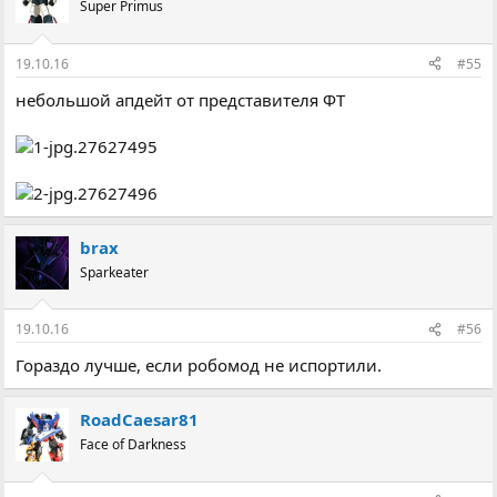
Super Primus
19.10.16
#55
небольшой апдейт от представителя ФТ
brax
Sparkeater
19.10.16
#56
Гораздо лучше, если робомод не испортили.
RoadCaesar81
Face of Darkness