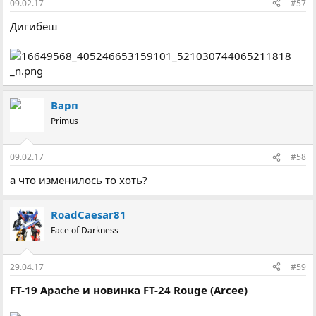
09.02.17
#57
Дигибеш
Варп
Primus
09.02.17
#58
а что изменилось то хоть?
RoadCaesar81
Face of Darkness
29.04.17
#59
FT-19 Apache и новинка FT-24 Rouge (Arcee)