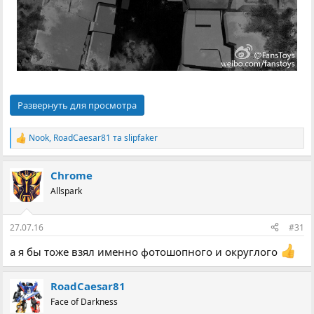
Развернуть для просмотра
Nook
,
RoadCaesar81
та
slipfaker
Р
е
а
Chrome
к
ц
Allspark
і
ї
:
27.07.16
#31
а я бы тоже взял именно фотошопного и округлого
RoadCaesar81
Face of Darkness