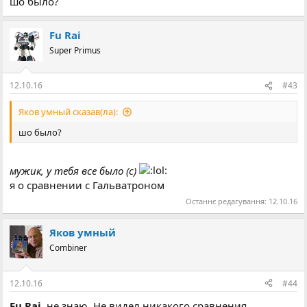
шо было?
Fu Rai
Super Primus
12.10.16
#43
Яков умный сказав(ла):
шо было?
мужик, у тебя все было (с)
я о сравнении с Гальватроном
Останнє редагування:
12.10.16
Яков умный
Combiner
12.10.16
#44
Fu Rai
, не знаю. Не видел никакого сравнения.