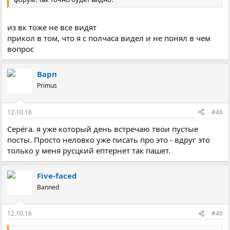
из вк тоже не все видят
прикол в том, что я с полчаса видел и не понял в чем
вопрос
Варп
Primus
12.10.16
#48
Серёга. я уже который день встречаю твои пустые
посты. Просто неловко уже писать про это - вдруг это
только у меня русцкий ептернет так пашет.
Five-faced
Banned
12.10.16
#49