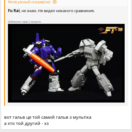
Яков умный сказав(ла):
Fu Rai
, не знаю. Не видел никакого сравнения.
Добавлено через 2 минуты
вот гальв це той самий гальв з мультіка
а хто той другий - хз