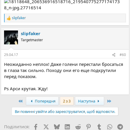
slipfaker
Р
е
а
slipfaker
к
ц
Targetmaster
і
ї
:
29.04.17
#60
Неожиданно неплох! Даже голени перестали бросаться
в глаза так сильно. Походу они его еще подкрутили
перед показом.
Ps Арси крутая. Жду!
Перший
Останній
Попередня
2 з 3
Наступна
Ви повинні увійти або зареєструватися, щоб відповісти.
Facebook
X (Twitter)
Bluesky
LinkedIn
Reddit
Pinterest
Tumblr
WhatsA
Tel
Поділитися: