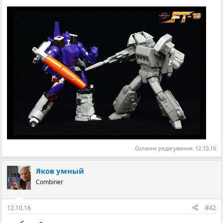
Останнє редагування:
12.10.16
Яков умный
Combiner
12.10.16
#42