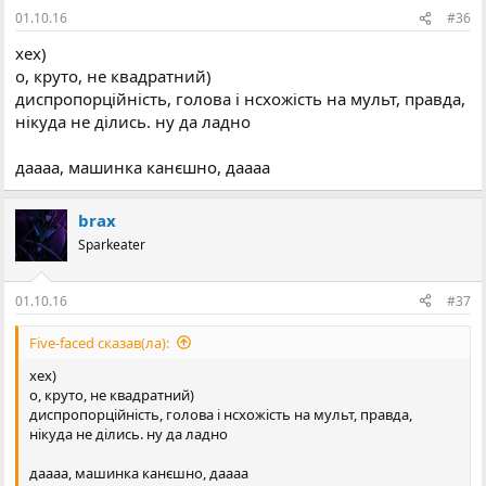
01.10.16
#36
хех)
о, круто, не квадратний)
диспропорційність, голова і нсхожість на мульт, правда,
нікуда не ділись. ну да ладно
даааа, машинка канєшно, даааа
brax
Sparkeater
01.10.16
#37
Five-faced сказав(ла):
хех)
о, круто, не квадратний)
диспропорційність, голова і нсхожість на мульт, правда,
нікуда не ділись. ну да ладно
даааа, машинка канєшно, даааа