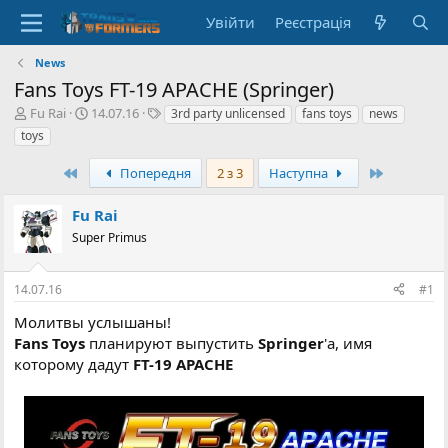
Увійти
Реєстрація
News
Fans Toys FT-19 APACHE (Springer)
А
Д
Т
Fu Rai
14.07.16
3rd party unlicensed
fans toys
news
в
а
е
toys
т
т
г
о
а
и
Перший
Останній
Попередня
2 з 3
Наступна
р
с
т
т
Fu Rai
е
в
м
Super Primus
о
и
р
е
14.07.16
#1
н
н
Молитвы услышаны!
я
Fans Toys
планируют выпустить
Springer
'а, имя
которому дадут
FT-19 APACHE