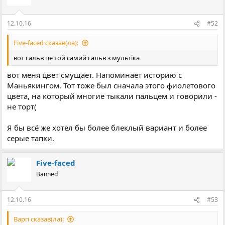
12.10.16
#52
Five-faced сказав(ла):
вот гальв це той самий гальв з мультіка
вот меня цвет смущает. Напоминает историю с
Маньякингом. Тот тоже был сначала этого фиолетового
цвета, на который многие тыкали пальцем и говорили -
не торт(
Я бы всё же хотел бы более блеклый вариант и более
серые тапки.
Five-faced
Banned
12.10.16
#53
Варп сказав(ла):