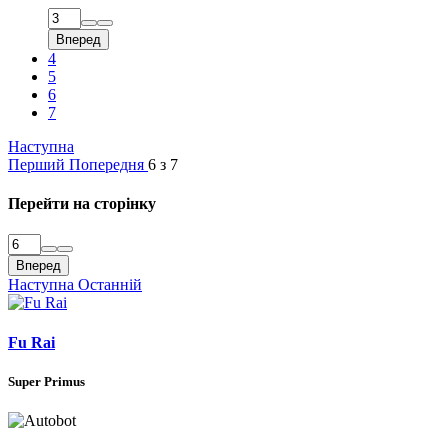
Вперед
4
5
6
7
Наступна
Перший
Попередня
6 з 7
Перейти на сторінку
Вперед
Наступна
Останній
Fu Rai
Super Primus