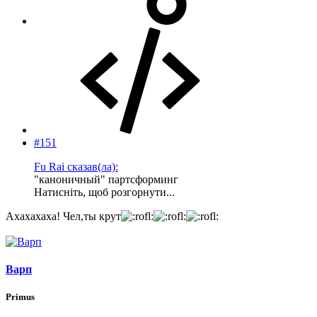
#151
Fu Rai сказав(ла):
"каноничный" партсформинг
Натисніть, щоб розгорнути...
Ахахахаха! Чел,ты крут
Варп
Primus