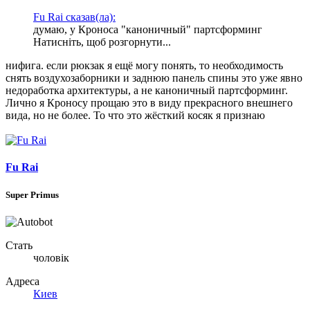
Fu Rai сказав(ла):
думаю, у Кроноса "каноничный" партсформинг
Натисніть, щоб розгорнути...
нифига. если рюкзак я ещё могу понять, то необходимость
снять воздухозаборники и заднюю панель спины это уже явно
недоработка архитектуры, а не каноничный партсформинг.
Лично я Кроносу прощаю это в виду прекрасного внешнего
вида, но не более. То что это жёсткий косяк я признаю
Fu Rai
Super Primus
Стать
чоловік
Адреса
Киев