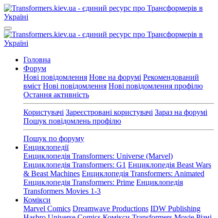
Головна
Форум
Нові повідомлення
Нове на форумі
Рекомендований
вміст
Нові повідомлення
Нові повідомлення профілю
Остання активність
Користувачі
Зареєстровані користувачі
Зараз на форумі
Пошук повідомлень профілю
Пошук по форуму
Енциклопедії
Енциклопедія Transformers: Universe (Marvel)
Енциклопедія Transformers: G1
Енциклопедія Beast Wars
& Beast Machines
Енциклопедія Transformers: Animated
Енциклопедія Transformers: Prime
Енциклопедія
Transformers Movies 1-3
Комікси
Marvel Comics
Dreamwave Productions
IDW Publishing
Hasbro Universe Comics
Комікси Transformers Movie
Різні