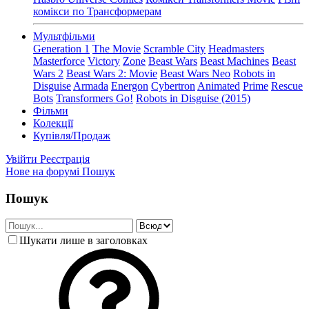
комікси по Трансформерам
Мультфільми
Generation 1
The Movie
Scramble City
Headmasters
Masterforce
Victory
Zone
Beast Wars
Beast Machines
Beast
Wars 2
Beast Wars 2: Movie
Beast Wars Neo
Robots in
Disguise
Armada
Energon
Cybertron
Animated
Prime
Rescue
Bots
Transformers Go!
Robots in Disguise (2015)
Фільми
Колекції
Купівля/Продаж
Увійти
Реєстрація
Нове на форумі
Пошук
Пошук
Шукати лише в заголовках