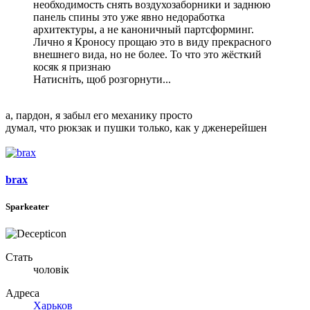
необходимость снять воздухозаборники и заднюю
панель спины это уже явно недоработка
архитектуры, а не каноничный партсформинг.
Лично я Кроносу прощаю это в виду прекрасного
внешнего вида, но не более. То что это жёсткий
косяк я признаю
Натисніть, щоб розгорнути...
а, пардон, я забыл его механику просто
думал, что рюкзак и пушки только, как у дженерейшен
brax
Sparkeater
Стать
чоловік
Адреса
Харьков