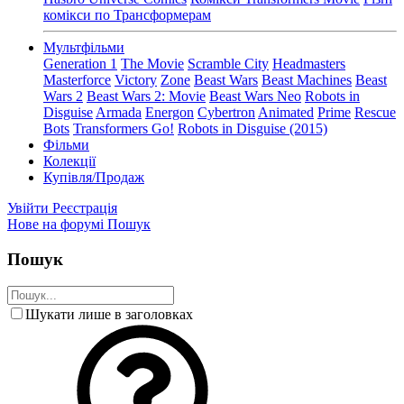
комікси по Трансформерам
Мультфільми
Generation 1
The Movie
Scramble City
Headmasters
Masterforce
Victory
Zone
Beast Wars
Beast Machines
Beast
Wars 2
Beast Wars 2: Movie
Beast Wars Neo
Robots in
Disguise
Armada
Energon
Cybertron
Animated
Prime
Rescue
Bots
Transformers Go!
Robots in Disguise (2015)
Фільми
Колекції
Купівля/Продаж
Увійти
Реєстрація
Нове на форумі
Пошук
Пошук
Шукати лише в заголовках