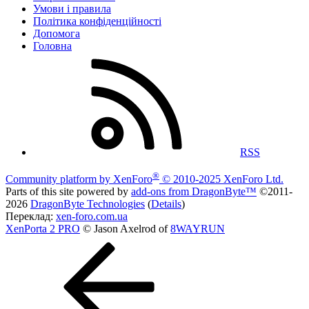
Умови і правила
Політика конфіденційності
Дoпoмoга
Головна
RSS
®
Community platform by XenForo
© 2010-2025 XenForo Ltd.
Parts of this site powered by
add-ons from DragonByte™
©2011-
2026
DragonByte Technologies
(
Details
)
Переклад:
xen-foro.com.ua
XenPorta 2 PRO
© Jason Axelrod of
8WAYRUN