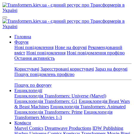
Головна
Форум
Нові повідомлення
Нове на форумі
Рекомендований
вміст
Нові повідомлення
Нові повідомлення профілю
Остання активність
Користувачі
Зареєстровані користувачі
Зараз на форумі
Пошук повідомлень профілю
Пошук по форуму
Енциклопедії
Енциклопедія Transformers: Universe (Marvel)
Енциклопедія Transformers: G1
Енциклопедія Beast Wars
& Beast Machines
Енциклопедія Transformers: Animated
Енциклопедія Transformers: Prime
Енциклопедія
Transformers Movies 1-3
Комікси
Marvel Comics
Dreamwave Productions
IDW Publishing
Hasbro Universe Comics
Комікси Transformers Movie
Різні