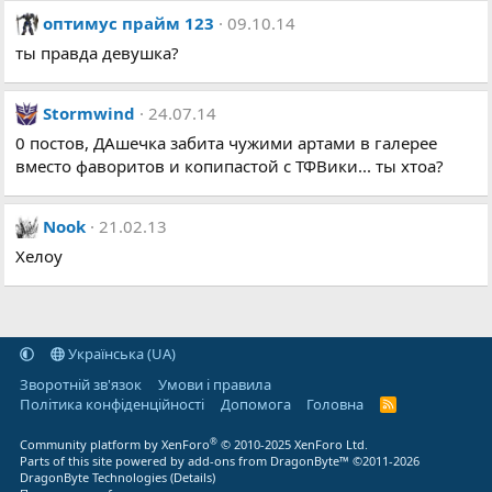
оптимус прайм 123
09.10.14
ты правда девушка?
Stormwind
24.07.14
0 постов, ДАшечка забита чужими артами в галерее
вместо фаворитов и копипастой с ТФВики... ты хтоа?
Nook
21.02.13
Хелоу
Українська (UA)
Зворотній зв'язок
Умови і правила
Політика конфіденційності
Дoпoмoга
Головна
R
S
S
®
Community platform by XenForo
© 2010-2025 XenForo Ltd.
Parts of this site powered by
add-ons from DragonByte™
©2011-2026
DragonByte Technologies
(
Details
)