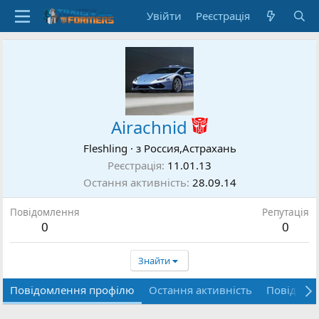
Увійти
Реєстрація
Airachnid
Fleshling
·
з
Россия,Астрахань
Реєстрація
11.01.13
Остання активність
28.09.14
Повідомлення
Репутація
0
0
Знайти
Повідомлення профілю
Остання активність
Повідомл