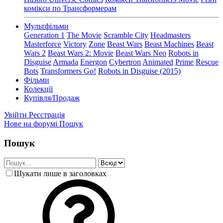
комікси по Трансформерам
Мультфільми
Generation 1
The Movie
Scramble City
Headmasters
Masterforce
Victory
Zone
Beast Wars
Beast Machines
Beast
Wars 2
Beast Wars 2: Movie
Beast Wars Neo
Robots in
Disguise
Armada
Energon
Cybertron
Animated
Prime
Rescue
Bots
Transformers Go!
Robots in Disguise (2015)
Фільми
Колекції
Купівля/Продаж
Увійти
Реєстрація
Нове на форумі
Пошук
Пошук
Шукати лише в заголовках