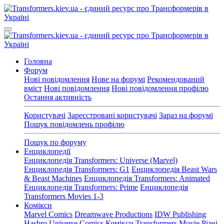
Головна
Форум
Нові повідомлення
Нове на форумі
Рекомендований
вміст
Нові повідомлення
Нові повідомлення профілю
Остання активність
Користувачі
Зареєстровані користувачі
Зараз на форумі
Пошук повідомлень профілю
Пошук по форуму
Енциклопедії
Енциклопедія Transformers: Universe (Marvel)
Енциклопедія Transformers: G1
Енциклопедія Beast Wars
& Beast Machines
Енциклопедія Transformers: Animated
Енциклопедія Transformers: Prime
Енциклопедія
Transformers Movies 1-3
Комікси
Marvel Comics
Dreamwave Productions
IDW Publishing
Hasbro Universe Comics
Комікси Transformers Movie
Різні