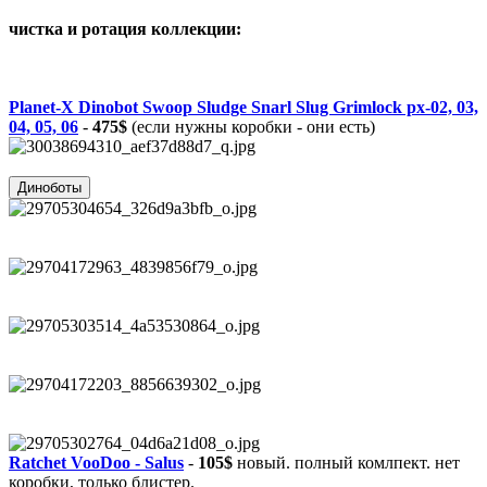
чистка и ротация коллекции:
Planet-X Dinobot Swoop Sludge Snarl Slug Grimlock px-02, 03,
04, 05, 06
-
475$
(если нужны коробки - они есть)
Диноботы
Ratchet VooDoo - Salus
-
105$
новый. полный комлпект. нет
коробки, только блистер.