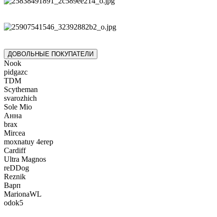
ДОВОЛЬНЫЕ ПОКУПАТЕЛИ
Nook
pidgazc
TDM
Scytheman
svarozhich
Sole Mio
Анна
brax
Mircea
moxnatuy 4erep
Cardiff
Ultra Magnos
reDDog
Reznik
Варп
MarionaWL
odok5