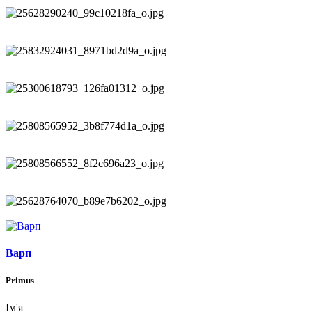
Варп
Primus
Ім'я