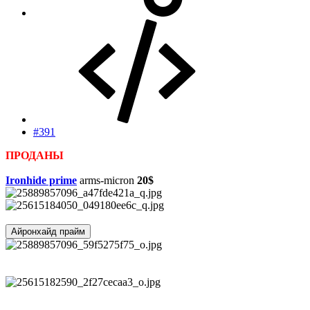
#391
ПРОДАНЫ
Ironhide prime
arms-micron
20$
Айронхайд прайм