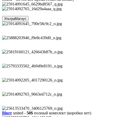
УльтраМагнус
Blurr
united -
50$
полный комплект (коробки нет)