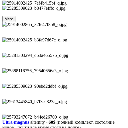
Мегс
Ultra-magnus
alternity -
60$
(полный комплект, состояние
новое - почти всё время стоял на полке)