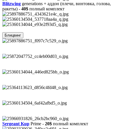
Blitzwing
generations + аддон (плечи, винтовка, голова,
ракеты) -
40$
полный комплект
Блицвинг
Sergeant Kup
Prime -
20$
полный комплект