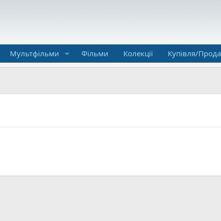
Мультфільми
Фільми
Колекції
Купівля/Прод