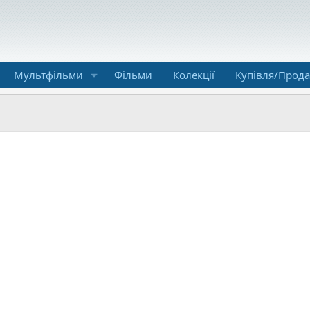
Мультфільми
Фільми
Колекції
Купівля/Прод