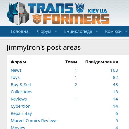
Головна
Форум
Енциклопедії
Комікси
JimmyIron's post areas
Форум
Теми
Повідомлення
News
1
163
Toys
1
82
Buy & Sell
2
48
Collections
18
Reviews
1
14
Cybertron
14
Repair Bay
6
Marvel Comics Reviews
5
Movies
4