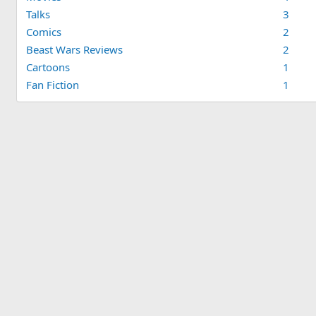
Talks
3
Comics
2
Beast Wars Reviews
2
Cartoons
1
Fan Fiction
1