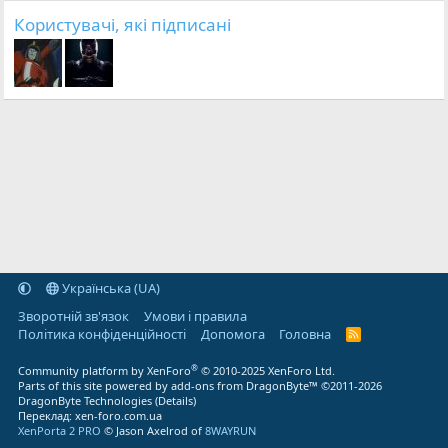
Користувачі, які підписані
Українська (UA)
Зворотній зв'язок
Умови і правила
Політика конфіденційності
Дoпoмoга
Головна
R
S
S
®
Community platform by XenForo
© 2010-2025 XenForo Ltd.
Parts of this site powered by
add-ons from DragonByte™
©2011-2026
DragonByte Technologies
(
Details
)
Переклад:
xen-foro.com.ua
XenPorta 2 PRO
© Jason Axelrod of
8WAYRUN