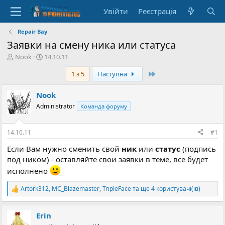
Увійти
Реєстрація
Repair Bay
Заявки на смену ника или статуса
А
Д
Nook
14.10.11
в
а
Останній
1 з 5
Наступна
т
т
о
а
р
с
Nook
т
т
Administrator
Команда форуму
е
в
м
о
и
р
14.10.11
#1
е
н
Если Вам нужно сменить свой
ник
или
статус
(подпись
н
под ником) - оставляйте свои заявки в теме, все будет
я
исполнено
Artork312
,
MC_Blazemaster
,
TripleFace
та ще 4 користувачі(ів)
Р
е
а
Erin
к
ц