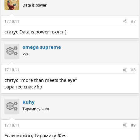
Data is power
17.10.11
#7
статус Data is power пжлст )
omega supreme
xvx
17.10.11
#8
статус "more than meets the eye"
заранее спасибо
Ruhy
Тирамису-Фея
17.10.11
#9
Если можно, Тирамису-Фея.