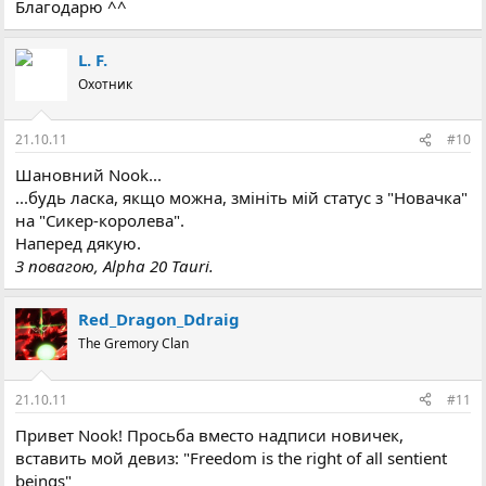
Благодарю ^^
L. F.
Охотник
21.10.11
#10
Шановний Nook...
...будь ласка, якщо можна, змініть мій статус з "Новачка"
на "Сикер-королева".
Наперед дякую.
З повагою, Alpha 20 Tauri.
Red_Dragon_Ddraig
The Gremory Clan
21.10.11
#11
Привет Nook! Просьба вместо надписи новичек,
вставить мой девиз: "Freedom is the right of all sentient
beings"