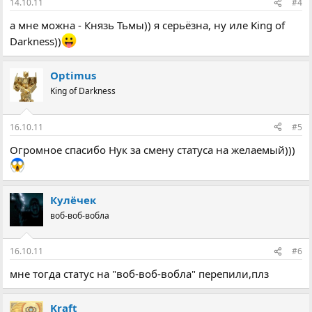
14.10.11
#4
а мне можна - Князь Тьмы)) я серьёзна, ну иле King of
Darkness))
Optimus
King of Darkness
16.10.11
#5
Огромное спасибо Нук за смену статуса на желаемый)))
Кулёчек
воб-воб-вобла
16.10.11
#6
мне тогда статус на "воб-воб-вобла" перепили,плз
Kraft