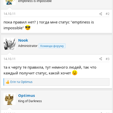
emptiness is impossible
і
ї
:
14.10.11
#2
пока правил нет? ) тогда мне статус "emptiness is
impossible"
Nook
Administrator
Команда форуму
14.10.11
#3
та к черту те правила, тут немного людей, так что
каждый получит статус, какой хочет
Erin
та
Optimus
Р
е
а
Optimus
к
ц
King of Darkness
і
ї
: