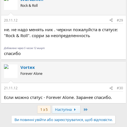
Rock & Roll
20.11.12
#29
не. не надо менять ник . черкни пожалуйста в статусе:
"Rock & Roll". сорри за неопределенность
Добавлено через 5 часов 12 минут
спасибо
Vortex
Forever Alone
21.11.12
#30
Если можно статус - Forever Alone. Заранее спасибо.
Останній
1 з 5
Наступна
Ви повинні увійти або зареєструватися, щоб відповісти.