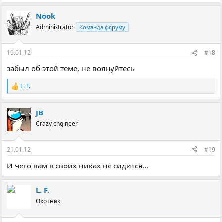
Nook
Administrator
Команда форуму
19.01.12
#18
забыл об этой теме, не волнуйтесь
L. F.
Р
е
а
JB
к
ц
Crazy engineer
і
ї
:
21.01.12
#19
И чего вам в своих никах не сидится...
L. F.
Охотник