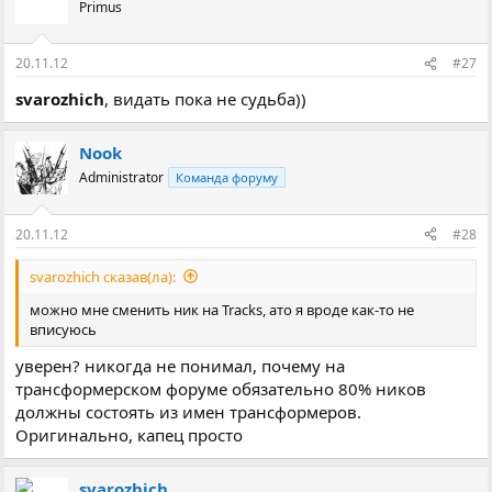
Primus
20.11.12
#27
svarozhich
, видать пока не судьба))
Nook
Administrator
Команда форуму
20.11.12
#28
svarozhich сказав(ла):
можно мне сменить ник на Tracks, ато я вроде как-то не
вписуюсь
уверен? никогда не понимал, почему на
трансформерском форуме обязательно 80% ников
должны состоять из имен трансформеров.
Оригинально, капец просто
svarozhich