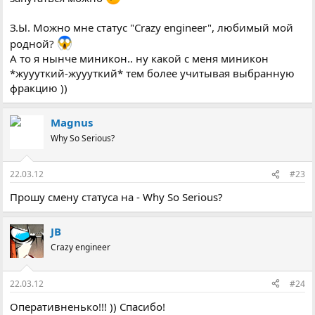
З.Ы. Можно мне статус "Crazy engineer", любимый мой
родной?
А то я нынче миникон.. ну какой с меня миникон
*жуууткий-жуууткий* тем более учитывая выбранную
фракцию ))
Magnus
Why So Serious?
22.03.12
#23
Прошу смену статуса на - Why So Serious?
JB
Crazy engineer
22.03.12
#24
Оперативненько!!! )) Спасибо!