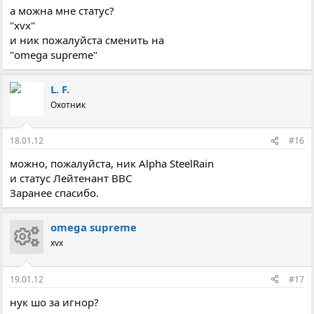
а можна мне статус?
"xvx"
и ник пожалуйста сменить на
"omega supreme"
L. F.
Охотник
18.01.12
#16
можно, пожалуйста, ник Alpha SteelRain
и статус Лейтенант ВВС
Заранее спасибо.
omega supreme
xvx
19.01.12
#17
нук шо за игнор?