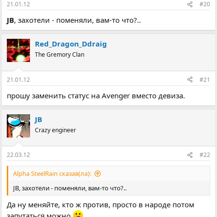
21.01.12
#20
JB
, захотели - поменяли, вам-то что?..
Red_Dragon_Ddraig
The Gremory Clan
21.01.12
#21
прошу заменить статус на Avenger вместо девиза.
JB
Crazy engineer
22.03.12
#22
Alpha SteelRain сказав(ла):
JB, захотели - поменяли, вам-то что?..
Да ну меняйте, кто ж против, просто в народе потом
запутаться можно