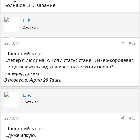
Большое СПС зарание.
L. F.
Охотник
22.10.11
#12
Шановний Nook...
...тепер я людина. А коли статус стане "Сикер-королева"?
Чи це залежить від кількості написаних постів?
Наперед дякую.
З повагою, Alpha 20 Tauri.
L. F.
Охотник
22.10.11
#13
Шановний Nook...
...дуже дякую.