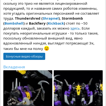
скольку это трио не является лицензированной
продукцией, то и названия самих роботов изменены,
хотя угадать оригинальных персонажей не составляет
труда.
Thundershred (
Shrapnel
)
,
Stormbomb
(
Bombshell
)
и
Backfiery (
Kickback
)
стоят по ~50
долларов каждый, заказать их можно
здесь
. Если
покупать неоригинальные игрушки - то только такие,
поскольку обновленный внешний вид, явно
вдохновленный ниндзя, выглядит потрясающе! Эх,
таких бы мне на полку
Бонусные видео-обзоры
Вкладення