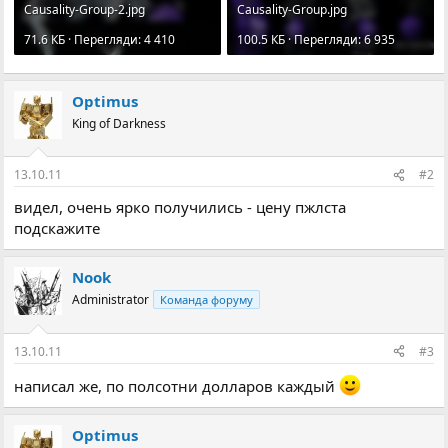
Causality-Group-2.jpg
Causality-Group.jpg
71.6 КБ · Перегляди: 4 410
100.5 КБ · Перегляди: 6 935
Optimus
King of Darkness
13.10.11
#2
видел, очень ярко получились - цену пжлста
подскажите
Nook
Administrator
Команда форуму
13.10.11
#3
написал же, по полсотни долларов каждый
Optimus