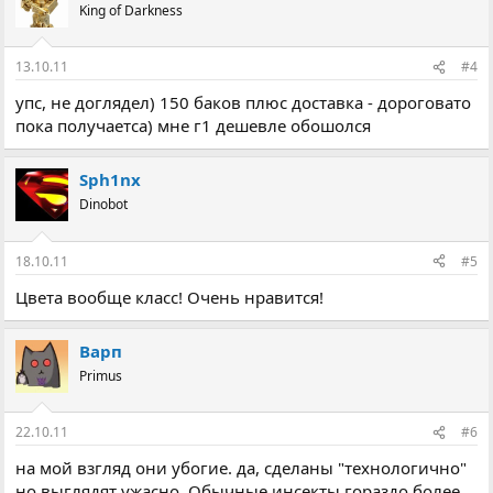
King of Darkness
13.10.11
#4
упс, не доглядел) 150 баков плюс доставка - дороговато
пока получаетса) мне г1 дешевле обошолся
Sph1nx
Dinobot
18.10.11
#5
Цвета вообще класс! Очень нравится!
Варп
Primus
22.10.11
#6
на мой взгляд они убогие. да, сделаны "технологично"
но выглядят ужасно. Обычные инсекты гораздо более