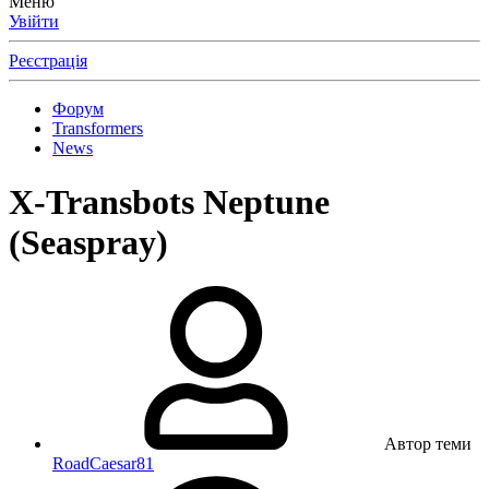
Меню
Увійти
Реєстрація
Форум
Transformers
News
X-Transbots Neptune
(Seaspray)
Автор теми
RoadCaesar81