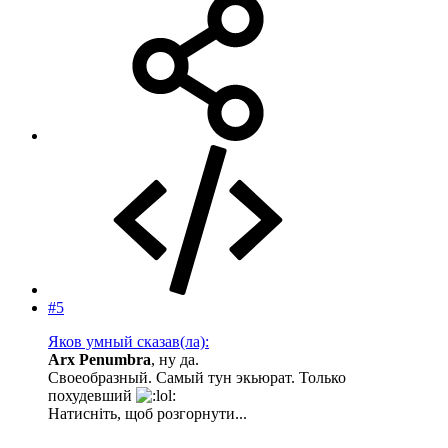
#5
Яков умный сказав(ла):
Arx Penumbra
, ну да.
Своеобразный. Самый тун экьюрат. Только
похудевший
Натисніть, щоб розгорнути...