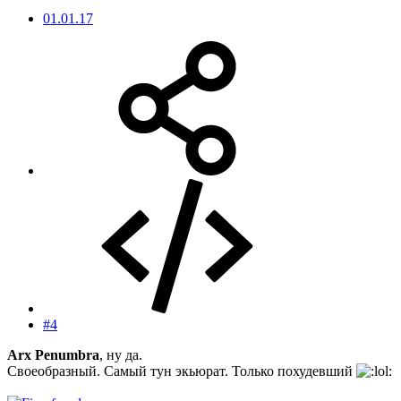
01.01.17
#4
Arx Penumbra
, ну да.
Своеобразный. Самый тун экьюрат. Только похудевший