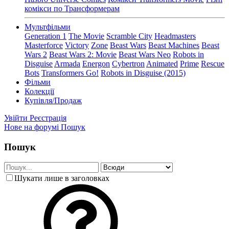
комікси по Трансформерам
Мультфільми
Generation 1
The Movie
Scramble City
Headmasters
Masterforce
Victory
Zone
Beast Wars
Beast Machines
Beast
Wars 2
Beast Wars 2: Movie
Beast Wars Neo
Robots in
Disguise
Armada
Energon
Cybertron
Animated
Prime
Rescue
Bots
Transformers Go!
Robots in Disguise (2015)
Фільми
Колекції
Купівля/Продаж
Увійти
Реєстрація
Нове на форумі
Пошук
Пошук
Шукати лише в заголовках