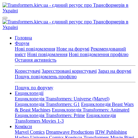
Головна
Форум
Нові повідомлення
Нове на форумі
Рекомендований
вміст
Нові повідомлення
Нові повідомлення профілю
Остання активність
Користувачі
Зареєстровані користувачі
Зараз на форумі
Пошук повідомлень профілю
Пошук по форуму
Енциклопедії
Енциклопедія Transformers: Universe (Marvel)
Енциклопедія Transformers: G1
Енциклопедія Beast Wars
& Beast Machines
Енциклопедія Transformers: Animated
Енциклопедія Transformers: Prime
Енциклопедія
Transformers Movies 1-3
Комікси
Marvel Comics
Dreamwave Productions
IDW Publishing
Hasbro Universe Comics
Комікси Transformers Movie
Різні