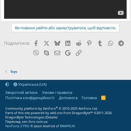
Ви повинні увійти або зареєструватися, щоб відповісти.
Facebook
X (Twitter)
Bluesky
LinkedIn
Reddit
Pinterest
Tumblr
WhatsA
Tel
Поділитися:
Viber
Skype
E-mail
Google
Посилання
Toys
Українська (UA)
Зворотній зв'язок
Умови і правила
Політика конфіденційності
Дoпoмoга
Головна
R
S
S
®
Community platform by XenForo
© 2010-2025 XenForo Ltd.
Parts of this site powered by
add-ons from DragonByte™
©2011-2026
DragonByte Technologies
(
Details
)
Переклад:
xen-foro.com.ua
XenPorta 2 PRO
© Jason Axelrod of
8WAYRUN