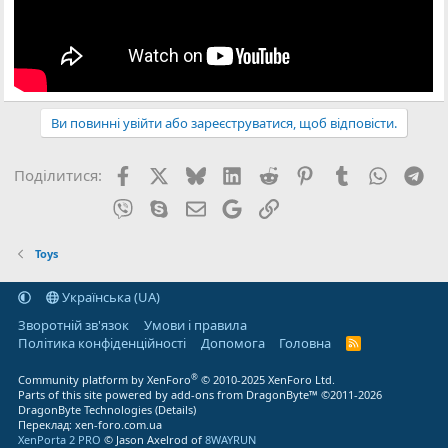
Ви повинні увійти або зареєструватися, щоб відповісти.
Facebook
X (Twitter)
Bluesky
LinkedIn
Reddit
Pinterest
Tumblr
WhatsA
Tel
Поділитися:
Viber
Skype
E-mail
Google
Посилання
Toys
Українська (UA)
Зворотній зв'язок
Умови і правила
Політика конфіденційності
Дoпoмoга
Головна
R
S
S
®
Community platform by XenForo
© 2010-2025 XenForo Ltd.
Parts of this site powered by
add-ons from DragonByte™
©2011-2026
DragonByte Technologies
(
Details
)
Переклад:
xen-foro.com.ua
XenPorta 2 PRO
© Jason Axelrod of
8WAYRUN