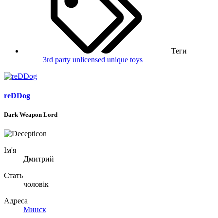
Теги
3rd party unlicensed
unique toys
reDDog
Dark Weapon Lord
Ім'я
Дмитрий
Стать
чоловік
Адреса
Минск