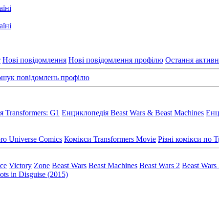
т
Нові повідомлення
Нові повідомлення профілю
Остання активн
шук повідомлень профілю
 Transformers: G1
Енциклопедія Beast Wars & Beast Machines
Енц
ro Universe Comics
Комікси Transformers Movie
Різні комікси по
rce
Victory
Zone
Beast Wars
Beast Machines
Beast Wars 2
Beast Wars
ts in Disguise (2015)