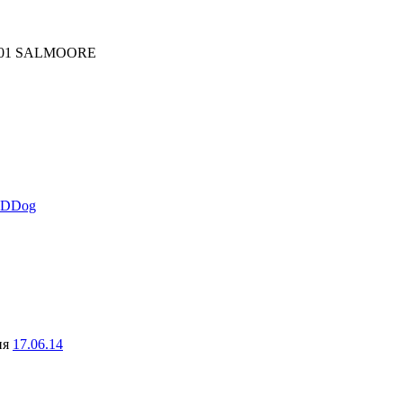
-D01 SALMOORE
eDDog
ня
17.06.14