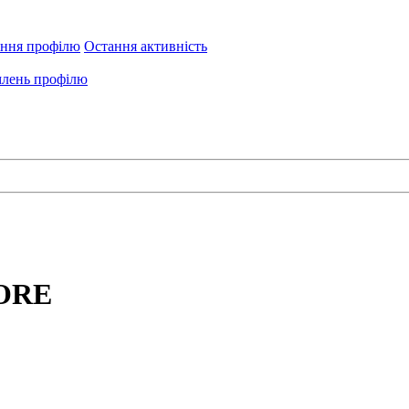
ення профілю
Остання активність
лень профілю
OORE