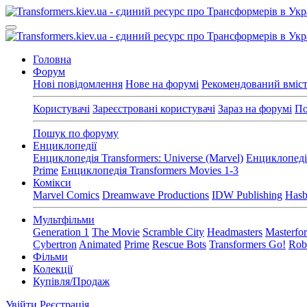
Головна
Форум
Нові повідомлення
Нове на форумі
Рекомендований вміс
Користувачі
Зареєстровані користувачі
Зараз на форумі
По
Пошук по форуму
Енциклопедії
Енциклопедія Transformers: Universe (Marvel)
Енциклопедія
Prime
Енциклопедія Transformers Movies 1-3
Комікси
Marvel Comics
Dreamwave Productions
IDW Publishing
Hasb
Мультфільми
Generation 1
The Movie
Scramble City
Headmasters
Masterfo
Cybertron
Animated
Prime
Rescue Bots
Transformers Go!
Robo
Фільми
Колекції
Купівля/Продаж
Увійти
Реєстрація